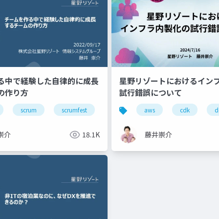
る中で経験した自律的に成長
星野リゾートにおけるイン
の作り方
試行錯誤について
scrum
scrumfest
mikawa
aws
team
cdk
manage
d
崇介
18.1K
藤井崇介