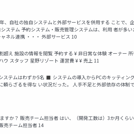
長年、自社の独自システムと外部サービスを併用する ことで、
システム 予約システム・販売管理システムは、利用 者が多いため、
部チャネル連携 ・・・ 外部サービス 10
超え 施設の情報を閲覧 予約する ¥ 非日常な体験 オーナー 所有
ウ スタッフ 星野リゾート 運営費 ¥ ¥ 売上 11
報システムはわずか5名 ◼ システムの導入からPCのキッティン
頼らざるを得な い状況だった。 人手不足と外部依存の体制で
ますか？ 販売チーム担当者 はい、（開発工数は）3か月くら
販売チーム担当者 14