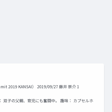
evops
9 KANSAI） 2019/09/27 藤井 崇介 1
 家族： 双子の父親、育児にも奮闘中。 趣味： カプセルホ