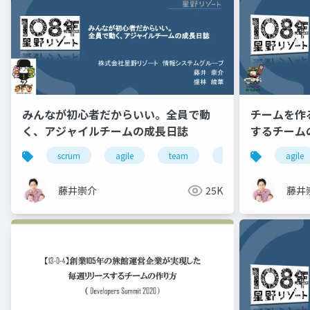
みんなが初心者だからいい。全員で動
チームを作
く、アジャイルチームの成長日誌
するチーム
scrum
agile
team
hotel
engineer
agile
藤井崇介
25K
藤井