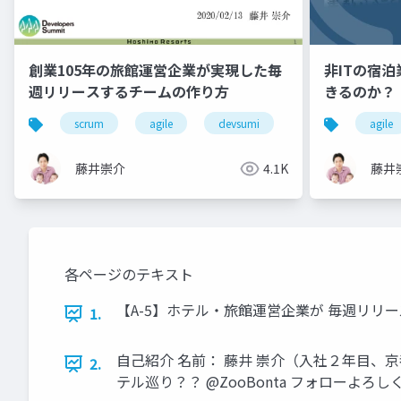
創業105年の旅館運営企業が実現した毎
非ITの宿
週リリースするチームの作り方
きるのか？
scrum
agile
devsumi
devops
agile
ho
藤井崇介
4.1K
藤井
各ページのテキスト
【A-5】ホテル・旅館運営企業が 毎週リリースするDe
1.
自己紹介 名前： 藤井 崇介（入社２年目、京都勤
2.
テル巡り？？ @ZooBonta フォローよろし