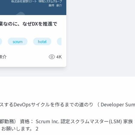
泊業なのに、なぜDXを推進で
tel
scrum
hotel
ノーコードツール
内製化
d
崇介
4K
vOpsサイクルを作るまでの道のり （ Developer Summit 201
務） 資格： Scrum Inc. 認定スクラムマスター(LSM)
くお願いします。 2