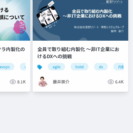
フラ内製化の
全員で取り組む内製化 ～非IT企業にお
けるDXへの挑戦
r
evops
classmethod
agile
hotel
hotel
dx
内製化
8.1K
藤井崇介
6.4K