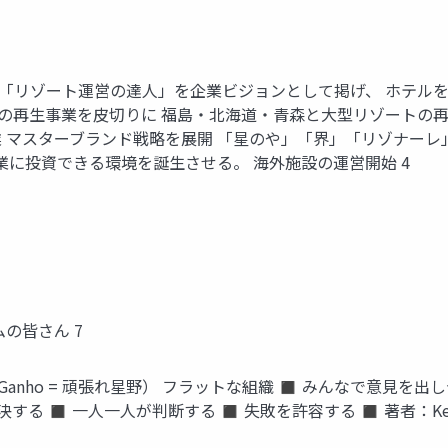
。 「リゾート運営の達人」を企業ビジョンとして掲げ、 ホテ
岳の再生事業を皮切りに 福島・北海道・青森と大型リゾートの再生案
スターブランド戦略を展開 「星のや」「界」「リゾナーレ」の3つの
産業に投資できる環境を誕生させる。 海外施設の運営開始 4
の皆さん 7
Ganho = 頑張れ星野） フラットな組織 ◼ みんなで意見を
一人一人が判断する ◼ 失敗を許容する ◼ 著者：Ken Blanchard