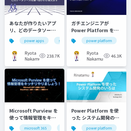
あなたが作りたいアプ
ガチエンジニアが
リ、どのデータソース
Power Platform を推
を選べばいいか教えま
す理由
power apps
sharepoint
power platform
excel
microsoft l
n
す
Ryota
Ryota
238.7K
46.3K
Nakamura
Nakamura
Microsoft Purview を
Power Platform を使
使って情報管理をキッ
った システム開発のい
チリやりましょう！
ろは
microsoft 365
microsoft purview
power platform
zero trust
lo