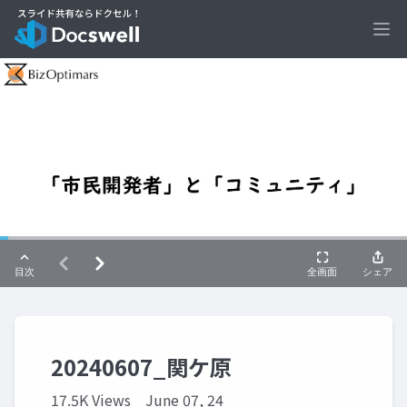
Ope
20240607_関ケ原
17.5K Views
June 07, 24