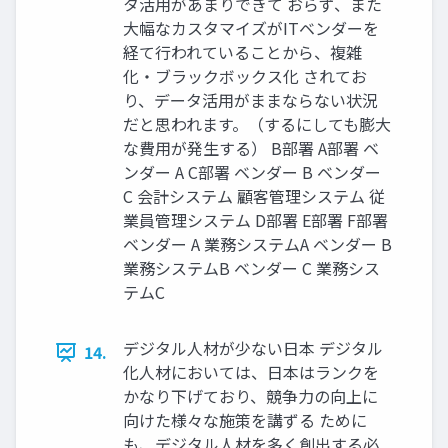
タ活用があまりできて おらず、また
大幅なカスタマイズがITベンダーを
経て行われていることから、複雑
化・ブラックボックス化 されてお
り、データ活用がままならない状況
だと思われます。（するにしても膨大
な費用が発生する） B部署 A部署 ベ
ンダー A C部署 ベンダー B ベンダー
C 会計システム 顧客管理システム 従
業員管理システム D部署 E部署 F部署
ベンダー A 業務システムA ベンダー B
業務システムB ベンダー C 業務シス
テムC
デジタル人材が少ない日本 デジタル
14.
化人材においては、日本はランクを
かなり下げており、競争力の向上に
向けた様々な施策を講ずる ために
も、デジタル人材を多く創出する必