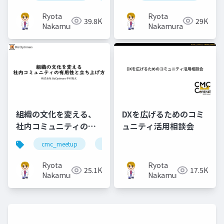
Ryota
Ryota
39.8K
29K
Nakamura
Nakamura
組織の文化を変える、
DXを広げるためのコミ
社内コミュニティの有
ュニティ活用相談会
用性と立ち上げ方
cmc_meetup
社内コミュニティ
Ryota
Ryota
25.1K
17.5K
Nakamura
Nakamura