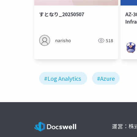
すとなり_20250507
AZ-3
Infr
学習
narisho
518
#Log Analytics
#Azure
運営：株