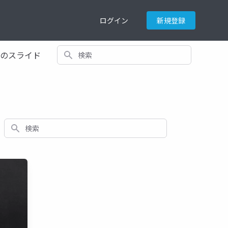
ログイン
新規登録
検索
てのスライド
検索