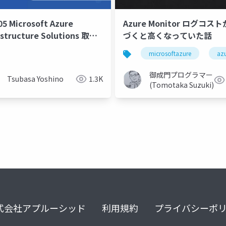
05 Microsoft Azure
Azure Monitor ログコス
astructure Solutions 取得
づくと高くなっていた話
会 第12回
microsoftazure
az
御成門プログラマー
Tsubasa Yoshino
1.3K
(Tomotaka Suzuki)
式会社アプルーシッド
利用規約
プライバシーポ