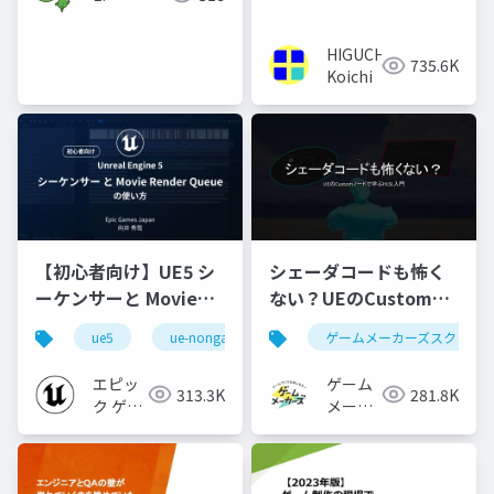
HIGUCHI
735.6K
Koichi
【初心者向け】UE5 シ
シェーダコードも怖く
ーケンサーと Movie
ない？UEのCustomノ
Render Queue の使い
ードで学ぶHLSL入門
ue5
ue-nongame
ゲームメーカーズスクラン
方【Cinematic Dive
2023】
エピッ
ゲーム
313.3K
281.8K
ク ゲー
メーカ
ムズ ジ
ーズ
ャパン