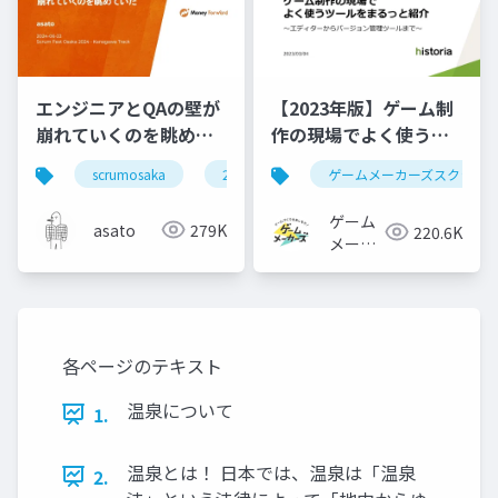
エンジニアとQAの壁が
【2023年版】ゲーム制
崩れていくのを眺めて
作の現場でよく使うツ
いた #scrumosaka
ールをまるっと紹介
scrumosaka
2024
scrum
ゲームメーカーズスクラン
agile
ゲーム
asato
279K
220.6K
メーカ
ーズ
各ページのテキスト
温泉について
1.
温泉とは！ 日本では、温泉は「温泉
2.