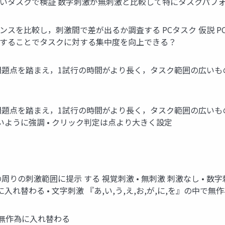
長いタスクで検証 数字刺激が無刺激と比較して特にタスクパフ
ンスを比較し，刺激間で差が出るか調査する PCタスク 仮説 
くすることでタスクに対する集中度を向上できる？
問題点を踏まえ，1試行の時間がより長く，タスク範囲の広いも
問題点を踏まえ，1試行の時間がより長く，タスク範囲の広いも
いように強調 • クリック判定は点より大きく設定
りの刺激範囲に提示 する 視覚刺激 • 無刺激 刺激なし • 数
に入れ替わる • 文字刺激 『あ,い,う,え,お,が,に,を』の中で無
で無作為に入れ替わる