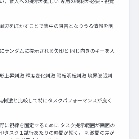
れやすい，個人への提示が難しい 専用の機材が必要 • 視覚
し，周辺をぼかすことで集中の阻害となりうる情報を削
中央にランダムに提示される矢印と 同じ向きのキーを入
図形上昇刺激 輝度変化刺激 暗転明転刺激 境界膨張刺
激が無刺激と比較して特にタスクパフォーマンスが良く
心視野に視線を固定するために タスク提示範囲が画面の
矢印タスク１試行あたりの時間が短く， 刺激間の差が