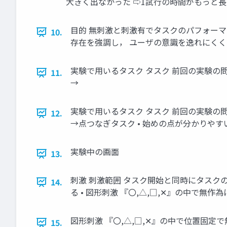
大きく出なかった ⇨1試行の時間がもっと
目的 無刺激と刺激有でタスクのパフォーマ
10.
存在を強調し， ユーザの意識を逸れにく
実験で用いるタスク タスク 前回の実験の
11.
→
実験で用いるタスク タスク 前回の実験の
12.
→点つなぎタスク • 始めの点が分かりやす
実験中の画面
13.
刺激 刺激範囲 タスク開始と同時にタスクの周
14.
る • 図形刺激 『〇,△,□,✕』の中で無作為
図形刺激 『〇,△,□,✕』の中で位置固定
15.