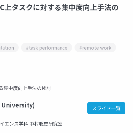
C上タスクに対する集中度向上手法の
ulation
#task performance
#remote work
る集中度向上手法の検討
 University)
スライド一覧
サイエンス学科 中村聡史研究室