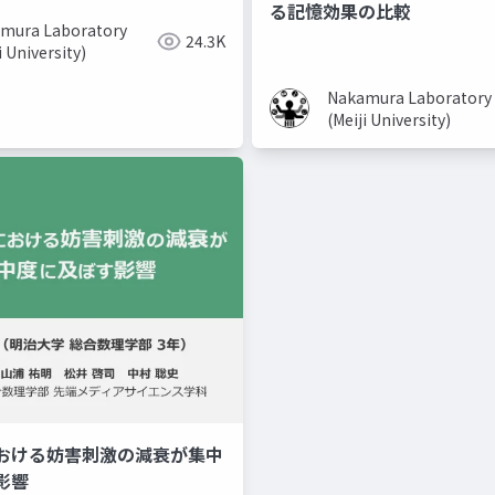
る記憶効果の比較
mura Laboratory
24.3K
i University)
Nakamura Laboratory
(Meiji University)
おける妨害刺激の減衰が集中
美容系youtuber
取り入れ
影響