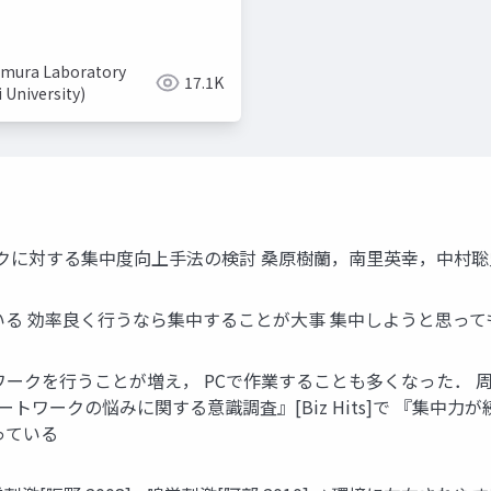
mura Laboratory
17.1K
i University)
クに対する集中度向上手法の検討 桑原樹蘭，南里英幸，中村聡
る 効率良く行うなら集中することが大事 集中しようと思って
ークを行うことが増え， PCで作業することも多くなった． 周
トワークの悩みに関する意識調査』[Biz Hits]で 『集中力
っている