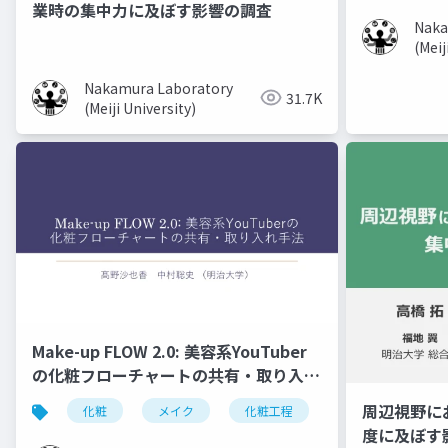
業時の集中力に及ぼす影響の調査
Naka
(Meij
Nakamura Laboratory
31.7K
(Meiji University)
Make-up FLOW 2.0: 美容系YouTuber
の化粧フローチャートの共有・取り入れ
手法
周辺視野に
化粧
メイク
化粧工程
フローチャート
度に及ぼす