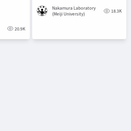
Nakamura Laboratory
18.3K
(Meiji University)
20.9K