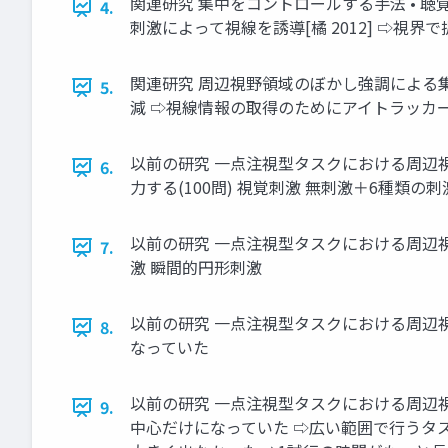
関連研究 集中をコントロールする手法 • 聴覚刺
4.
刺激によって視線を誘導[橘 2012] ⇨視
関連研究 周辺視野領域のぼかし強調による集
5.
減 ⇨視線情報の取得のためにアイトラッカ
以前の研究 一点注視型タスクにおける周辺視
6.
力する(100問) 視覚刺激 無刺激＋6種類の
以前の研究 一点注視型タスクにおける周辺視
7.
激 瞬間的円形刺激
以前の研究 一点注視型タスクにおける周辺視
8.
なっていた
以前の研究 一点注視型タスクにおける周辺視
9.
中心だけになっていた ⇨広い範囲で行うタ