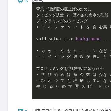
7.
背景：理解度の底上げのために

タイピング技量 と 基本的な命令の理解

プログラミングのタイピング

• ア ル フ ァ ベ ッ ト を 含 む英 単
void setup size 
background
 ...

• カ ッ コ や セ ミ コ ロ ン など の 特
→ タ イ ピ ン グ 速 度 が 遅い と 
プログラミングを学び初めに習う命令

• 学 び 始 め は 命 令 数 は 少な 
→ ひ と つ で も 理 解 し てい な 
生 じ る た め 学 習 ス ピー ド が 
目的 プログラミングを用いたタイピング練