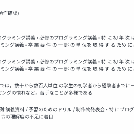
のみ動作確認)
グ講義 • 必修のプログラミング講義 • 特 に 初 年 次 は ， そ 
ング講義 • 卒 業 要 件 の 一 部 の 単 位を 取 得 す る ため に 必 
講義 • 必修のプログラミング講義 • 特 に 初 年 次 は ， そ 
ング講義 • 卒 業 要 件 の 一 部 の 単 位を 取 得 す る ため に 必 
育では，数十から数百人単位 の学生の初学者から経験者までに一
ピングの慣れなど，苦手なことが多様である
 例:講義資料 / 予習のためのドリル / 制作物発表会 • 特 に
命令の理解度の不足に着目