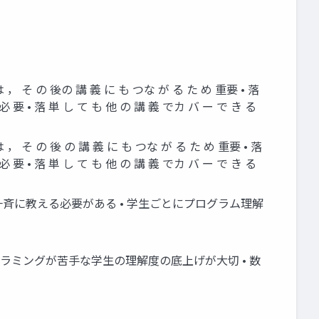
の 後の 講 義 に も つな が る た め 重要 • 落
要 • 落 単 し て も 他 の 講 義 でカ バ ー で き る
の 後 の 講 義 に も つな が る た め 重要 • 落
要 • 落 単 し て も 他 の 講 義 でカ バ ー で き る
斉に教える必要がある • 学生ごとにプログラム理解
プログラミングが苦手な学生の理解度の底上げが大切 • 数