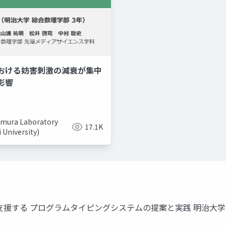
おける妨害刺激の減衰が集中
美容系youtuber
取り入れ
影響
mura Laboratory
17.1K
i University)
グ学習を支援する プログラムタイピングシステムの提案と実践 明治大