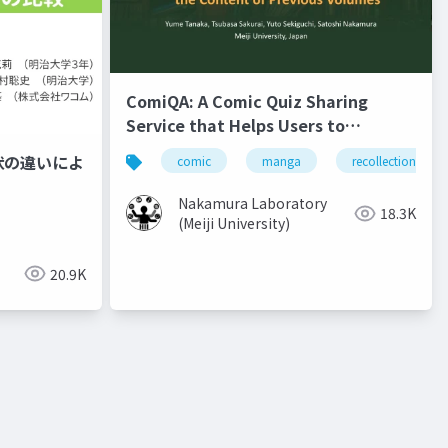
ComiQA: A Comic Quiz Sharing
Service that Helps Users to
Recollect the Content of Previous
状の違いによ
comic
manga
recollection
Volumes
Nakamura Laboratory
18.3K
(Meiji University)
20.9K