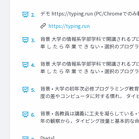
デモ https://typing.run (PC/Chromeで
2.
https://typing.run
背景 大学の情報系学部学科で開講されるプログラミン
3.
単 し た ら 卒 業 で き ない • 選択のプログラミ
背景 大学の情報系学部学科で開講されるプログラミング
4.
単 し た ら 卒 業 で き ない • 選択のプログラミ
背景 • 大学の初年次必修プログラミング教
5.
度の差やコンピュータに対する慣れ， タイ
背景 • 各教員は講義に工夫を凝らしている •
6.
年の観察から，タイピング技量と基本的な
[beta]