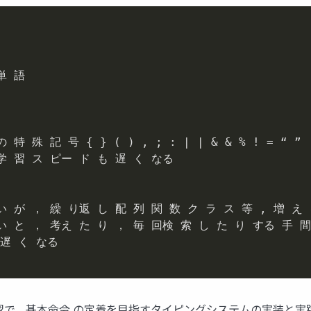
 語

 殊 記 号 { } ( ) , ; : | | & & % ! = “ ”

学 習 ス ピー ド も 遅 く なる

い が ， 繰 り返 し 配 列 関 数 ク ラ ス 等 , 増 え 
い と ， 考え た り ， 毎 回検 索 し た り する 手 間
遅 く なる

習で，基本命令 の定着を目指すタイピングシステムの実装と実