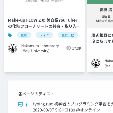
Make-up FLOW 2.0: 美容系YouTuber
の化粧フローチャートの共有・取り入れ
手法
周辺視野に
化粧
メイク
化粧工程
フローチャート
度に及ぼす
Nakamura Laboratory
17.3K
(Meiji University)
Naka
(Meij
各ページのテキスト
typing.run: 初学者のプログラミン
1.
2020/09/07 SIGHCI189 @オンライン