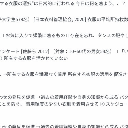
着用する衣服の選択”は日常的に行われる 今日は何を着よう、、？
579名） [日本衣料管理協会, 2020] 衣服の平均所持枚数： 
  お気に入りで頻繁に着るもの  存在を忘れ、タンスの肥や
ート [佐藤ら 2012] （対象：10~60代の男女54名） 
り 所有する衣服を活かせていない
し →所有する衣服を満遍なく着用 所有する衣服の活用を促進
わせの発見を促進 →過去の着用経験や自身の知識から成る パ
とを防ぐ、 着用頻度の少ない衣服を着用させる ③ スケジュー
合わせの発見を促進 →過去の着用経験や自身の知識から成る パ