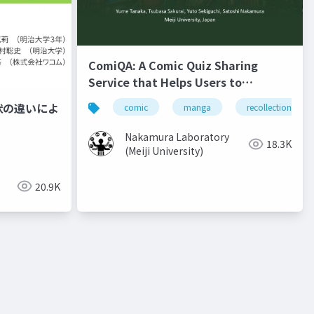
ComiQA: A Comic Quiz Sharing
Service that Helps Users to
Recollect the Content of Previous
状の違いによ
comic
manga
recollection
Volumes
Nakamura Laboratory
18.3K
(Meiji University)
20.9K