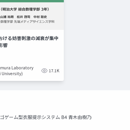
おける妨害刺激の減衰が集中
美容系youtuber
取り入れ
影響
mura Laboratory
17.1K
i University)
ビンゴゲーム型衣服提示システム B4 青木由樹乃