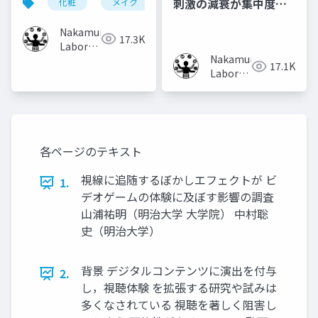
刺激の減衰が集中度に
化粧
メイク
化粧工程
フローチャート
取り入れ手法
及ぼす影響
Nakamura
17.3K
Laboratory
Nakamura
(Meiji
17.1K
Laboratory
University)
(Meiji
University)
各ページのテキスト
視線に追随するぼかしエフェクトが ビ
1.
デオゲームの体験に及ぼす影響の調査
山浦祐明（明治大学 大学院） 中村聡
史（明治大学）
背景 デジタルコンテンツに演出を付与
2.
し，視聴体験 を拡張する研究や試みは
多くなされている 視聴を著しく阻害し