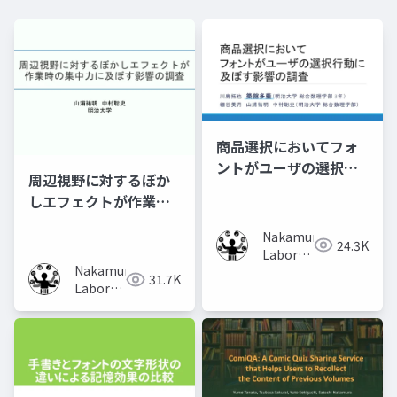
商品選択においてフォ
ントがユーザの選択行
周辺視野に対するぼか
動に及ぼす影響の調査
しエフェクトが作業時
の集中力に及ぼす影響
Nakamura
の調査
24.3K
Laboratory
Nakamura
(Meiji
31.7K
Laboratory
University)
(Meiji
University)