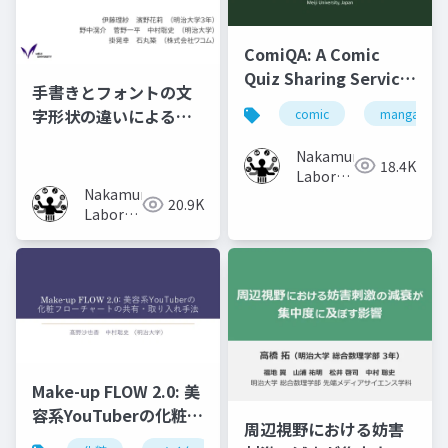
ComiQA: A Comic
Quiz Sharing Service
手書きとフォントの文
that Helps Users to
字形状の違いによる記
comic
manga
Recollect the
憶効果の比較
Content of Previous
Nakamura
18.4K
Volumes
Laboratory
Nakamura
(Meiji
20.9K
Laboratory
University)
(Meiji
University)
Make-up FLOW 2.0: 美
容系YouTuberの化粧フ
周辺視野における妨害
ローチャートの共有・