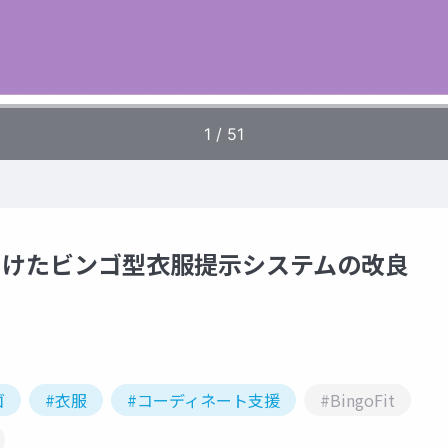
用に向けたビンゴ型衣服提示システムの改良
ゴ
#衣服
#コーディネート支援
#BingoFit