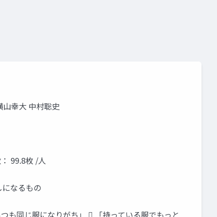
横山幸大 中村聡史
99.8枚 /人
しになるもの
 「いつも同じ服になりがち」  「持っている服でもっと