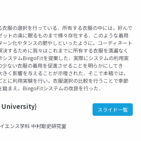
る衣服の選択を行っている．所有する衣服の中には，好んで
ゼットの奥に眠るものまで様々存在する．このような着用
ターン化やタンスの肥やしといったように，コーディネート
解決するために我々はこれまでに所有する衣服を満遍なく
ステムBingoFitを提案した．実際にシステムの利用実
の少ない衣服の着用を促進させることを明らかにしてき
大きく影響を与えることが示唆された．そこで本稿では，
ごとに利用実験を行い，衣服選択の比較を行うことで季節
まえ，BingoFitシステムの改良を行った．
 University)
スライド一覧
サイエンス学科 中村聡史研究室