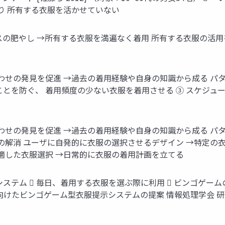
り 所有する衣服を活かせていない
スの肥やし →所有する衣服を満遍なく着用 所有する衣服の活
わせの発見を促進 →過去の着用経験や自身の知識から成る パ
とを防ぐ、 着用頻度の少ない衣服を着用させる ③ スケジュー
合わせの発見を促進 →過去の着用経験や自身の知識から成る パ
りの解消 ユーザに自発的に衣服の選択させるデザイン →特定の
に適した衣服選択 →日常的に衣服の着用計画を立てる
テム  毎日、着用する衣服を選ぶ際に利用  ビンゴゲームの
服の活用に向けたビンゴゲーム型衣服提示システムの提案 情報処理学