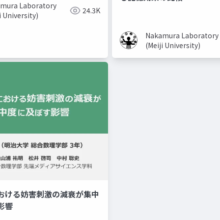
mura Laboratory
24.3K
i University)
Nakamura Laboratory
(Meiji University)
おける妨害刺激の減衰が集中
美容系youtuber
取り入れ
影響