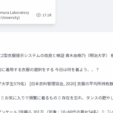
mura Laboratory
17.1K
i University)
た ビンゴ型衣服提示システムの改良と検証 青木由樹乃（明治大学） 
日常的に着用する衣服の選択をする 今日は何を着よう、、？
579名） [日本衣料管理協会, 2020] 衣服の平均所持枚数： 
  お気に入りで頻繁に着るもの  存在を忘れ、タンスの肥や
ート [佐藤ら 2012] （対象：10~60代の男女54名） 