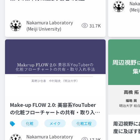
Naka
(Meij
Nakamura Laboratory
31.7K
(Meiji University)
Make-up FLOW 2.0: 美容系YouTuber
の化粧フローチャートの共有・取り入れ
手法
周辺視野に
化粧
メイク
化粧工程
フローチャート
度に及ぼす
Nakamura Laboratory
17.3K