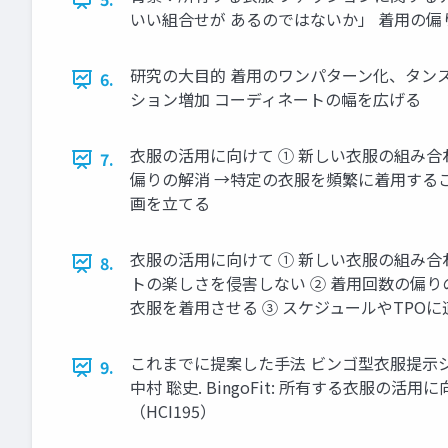
いい組合せが あるのではないか」 着用の偏
研究の大目的 着用のワンパターン化、タン
6.
ション増加 コーディネートの幅を広げる
衣服の活用に向けて ① 新しい衣服の組み合
7.
偏りの解消 →特定の衣服を頻繁に着用するこ
画を立てる
衣服の活用に向けて ① 新しい衣服の組み
8.
トの楽しさを侵害しない ② 着用回数の偏
衣服を着用させる ③ スケジュールやTPO
これまでに提案した手法 ビンゴ型衣服提示シス
9.
中村 聡史. BingoFit: 所有する衣
（HCI195）