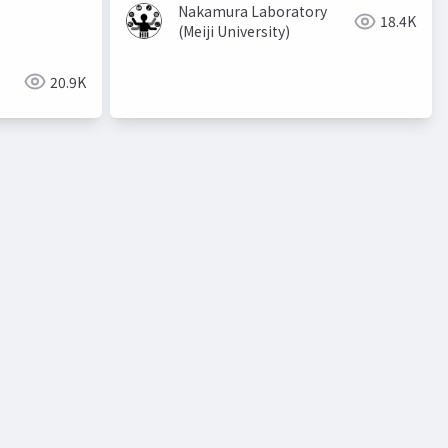
Nakamura Laboratory
18.4K
(Meiji University)
20.9K