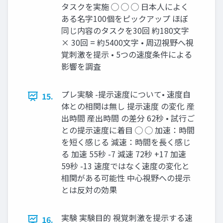
タスクを実施 ◯ ◯ ◯ 日本人によく
ある名字100個をピックアップ ほぼ
同じ内容のタスクを30回 約180文字
× 30回 = 約5400文字 • 周辺視野へ視
覚刺激を提示 • 5つの速度条件による
影響を調査
プレ実験 -提示速度について• 速度自
15.
体との相関は無し 提示速度 の変化 産
出時間 産出時間 の差分 62秒 • 試行ご
との提示速度に着目 ◯ ◯ 加速：時間
を短く感じる 減速：時間を長く感じ
る 加速 55秒 -7 減速 72秒 +17 加速
59秒 -13 速度ではなく速度の変化と
相関がある可能性 中心視野への提示
とは反対の効果
実験 実験目的 視覚刺激を提示する速
16.