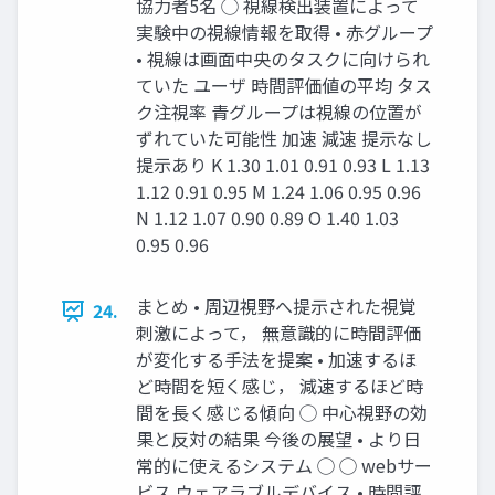
協力者5名 ◯ 視線検出装置によって
実験中の視線情報を取得 • 赤グループ
• 視線は画面中央のタスクに向けられ
ていた ユーザ 時間評価値の平均 タス
ク注視率 青グループは視線の位置が
ずれていた可能性 加速 減速 提示なし
提示あり K 1.30 1.01 0.91 0.93 L 1.13
1.12 0.91 0.95 M 1.24 1.06 0.95 0.96
N 1.12 1.07 0.90 0.89 O 1.40 1.03
0.95 0.96
まとめ • 周辺視野へ提示された視覚
24.
刺激によって， 無意識的に時間評価
が変化する手法を提案 • 加速するほ
ど時間を短く感じ， 減速するほど時
間を長く感じる傾向 ◯ 中心視野の効
果と反対の結果 今後の展望 • より日
常的に使えるシステム ◯ ◯ webサー
ビス ウェアラブルデバイス • 時間評