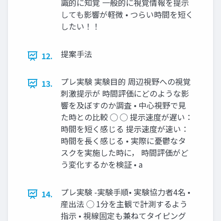
識的に知覚 一般的に視覚情報を提示
しても影響が軽微 • つらい時間を短く
したい！！
提案手法
12.
プレ実験 実験目的 周辺視野への視覚
13.
刺激提示が 時間評価にどのような影
響を及ぼすのか調査 • 中心視野で見
た時との比較 ◯ ◯ 提示速度が遅い：
時間を短く感じる 提示速度が速い：
時間を長く感じる • 実際に憂鬱なタ
スクを実施した時に， 時間評価がど
う変化するかを検証 • a
プレ実験 -実験手順• 実験協力者4名 •
14.
産出法 ◯ 1分を主観で計測するよう
指示 • 視線固定も兼ねてタイピング