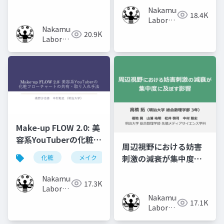
憶効果の比較
Content of Previous
Nakamura
18.4K
Volumes
Laboratory
Nakamura
(Meiji
20.9K
Laboratory
University)
(Meiji
University)
Make-up FLOW 2.0: 美
容系YouTuberの化粧フ
周辺視野における妨害
ローチャートの共有・
刺激の減衰が集中度に
化粧
メイク
化粧工程
フローチャート
取り入れ手法
及ぼす影響
Nakamura
17.3K
Laboratory
Nakamura
(Meiji
17.1K
Laboratory
University)
(Meiji