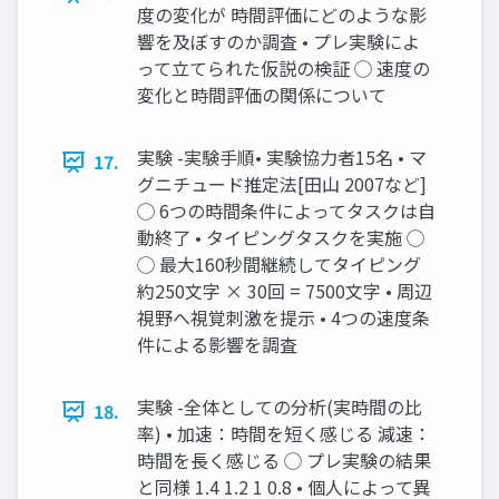
度の変化が 時間評価にどのような影
響を及ぼすのか調査 • プレ実験によ
って立てられた仮説の検証 ◯ 速度の
変化と時間評価の関係について
実験 -実験手順• 実験協力者15名 • マ
17.
グニチュード推定法[田山 2007など]
◯ 6つの時間条件によってタスクは自
動終了 • タイピングタスクを実施 ◯
◯ 最大160秒間継続してタイピング
約250文字 × 30回 = 7500文字 • 周辺
視野へ視覚刺激を提示 • 4つの速度条
件による影響を調査
実験 -全体としての分析(実時間の比
18.
率) • 加速：時間を短く感じる 減速：
時間を長く感じる ◯ プレ実験の結果
と同様 1.4 1.2 1 0.8 • 個人によって異