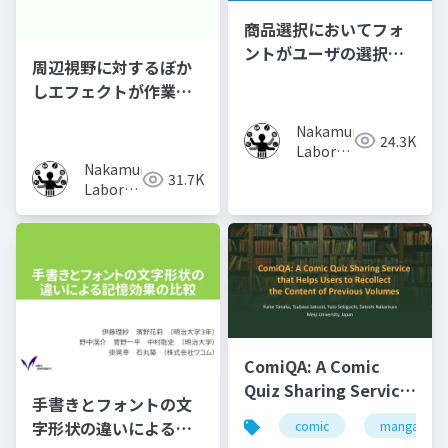
商品選択においてフォ
ントがユーザの選択行
周辺視野に対するぼか
動に及ぼす影響の調査
しエフェクトが作業時
の集中力に及ぼす影響
Nakamura
の調査
24.3K
Laboratory
Nakamura
(Meiji
31.7K
Laboratory
University)
(Meiji
University)
ComiQA: A Comic
Quiz Sharing Service
手書きとフォントの文
that Helps Users to
字形状の違いによる記
comic
manga
Recollect the