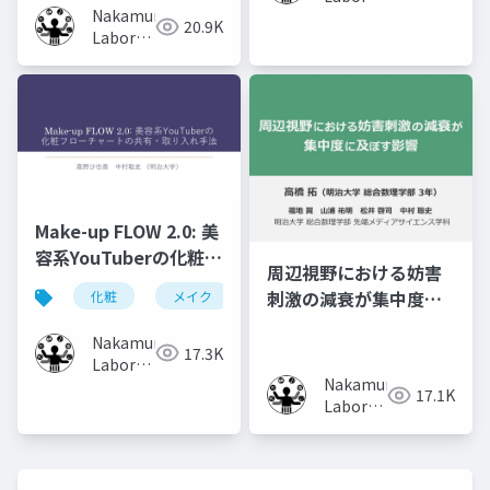
Nakamura
(Meiji
20.9K
Laboratory
University)
(Meiji
University)
Make-up FLOW 2.0: 美
容系YouTuberの化粧フ
周辺視野における妨害
ローチャートの共有・
刺激の減衰が集中度に
化粧
メイク
化粧工程
フローチャート
取り入れ手法
及ぼす影響
Nakamura
17.3K
Laboratory
Nakamura
(Meiji
17.1K
Laboratory
University)
(Meiji
University)