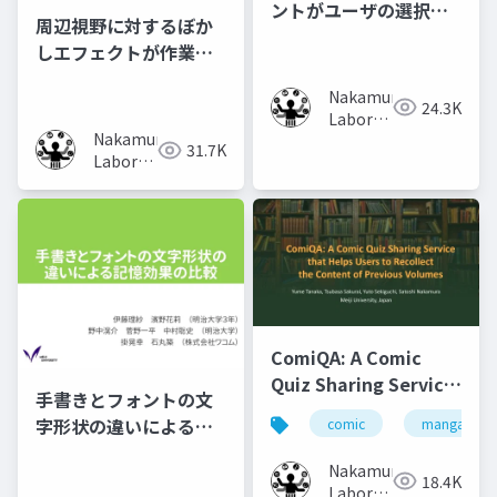
ントがユーザの選択行
周辺視野に対するぼか
動に及ぼす影響の調査
しエフェクトが作業時
の集中力に及ぼす影響
Nakamura
の調査
24.3K
Laboratory
Nakamura
(Meiji
31.7K
Laboratory
University)
(Meiji
University)
ComiQA: A Comic
Quiz Sharing Service
手書きとフォントの文
that Helps Users to
字形状の違いによる記
comic
manga
Recollect the
憶効果の比較
Content of Previous
Nakamura
18.4K
Volumes
Laboratory