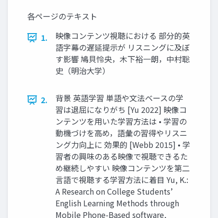
各ページのテキスト
映像コンテンツ視聴における 部分的英
1.
語字幕の遅延提示が リスニングに及ぼ
す影響 鳩貝怜央，木下裕一朗，中村聡
史（明治大学）
背景 英語学習 単語や文法ベースの学
2.
習は退屈になりがち [Yu 2022] 映像コ
ンテンツを用いた学習方法は • 学習の
動機づけを高め，語彙の習得やリスニ
ング力向上に 効果的 [Webb 2015] • 学
習者の興味のある映像で視聴できるた
め継続しやすい 映像コンテンツを第二
言語で視聴する学習方法に着目 Yu, K.:
A Research on College Students’
English Learning Methods through
Mobile Phone-Based software,