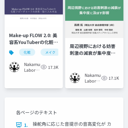
Make-up FLOW 2.0: 美
容系YouTuberの化粧フ
周辺視野における妨害
ローチャートの共有・
刺激の減衰が集中度に
化粧
メイク
化粧工程
フローチャート
取り入れ手法
及ぼす影響
Nakamura
17.3K
Laboratory
Nakamura
(Meiji
17.1K
Laboratory
University)
(Meiji
University)
各ページのテキスト
操舵⾓に応じた⾳提⽰の⾳⾼変化が カ
1.