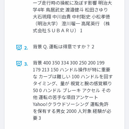
ーブ⾛⾏時の操舵に及ぼす影響 明治⼤
学4年 ⿃居武史 渡邉健⽃ 松⽥さゆり
⼤⽯琉翔 中川由貴 中村聡史 ⼩松孝徳
（明治⼤学） 澄川瑠⼀ ⾼尾英⾏ （株
式会社ＳＵＢＡＲＵ） 1
背景 Q. 運転は得意ですか？ 2
2.
背景 400 350 334 300 250 200 199
3.
179 213 150 ハンドル操作が特に重要
な カーブは難しい 100 ハンドルを回す
タイミング、量が 視覚と腕の感覚頼り
50 0 ハンドル ブレーキ アクセル その
他 運転の苦⼿な項⽬アンケート
Yahoo!クラウドソーシング 運転免許
を保有する男⼥ 2000 ⼈対象 経験が必
要 3