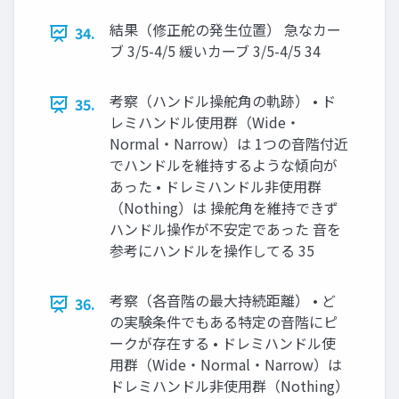
結果（修正舵の発⽣位置） 急なカー
34.
ブ 3/5-4/5 緩いカーブ 3/5-4/5 34
考察（ハンドル操舵⾓の軌跡） • ド
35.
レミハンドル使⽤群（Wide・
Normal・Narrow）は 1つの⾳階付近
でハンドルを維持するような傾向が
あった • ドレミハンドル⾮使⽤群
（Nothing）は 操舵⾓を維持できず
ハンドル操作が不安定であった ⾳を
参考にハンドルを操作してる 35
考察（各⾳階の最⼤持続距離） • ど
36.
の実験条件でもある特定の⾳階にピ
ークが存在する • ドレミハンドル使
⽤群（Wide・Normal・Narrow）は
ドレミハンドル⾮使⽤群（Nothing）