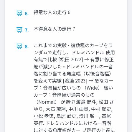
得意な⼈の⾛⾏ 6
6.
不得意な⼈の⾛⾏ 7
7.
これまでの実験 • 複数種のカーブをラ
8.
ンダムで⾛⾏し、ドレミハンドル 使⽤
有無で⽐較 [松⽥ 2022] → 有意に修正
舵が減少した • ドレミハンドルの⼀⾳
階に割り当てる⾓度幅（以後⾳階幅）
を変えて実験 [渡邉 2023] → 急なカー
ブ：⾳階幅が広いもの （Wide） 緩い
カーブ：⾳階幅が通常のもの
（Normal） が適切 渡邉 健⽃, 松⽥ さ
ゆり, ⼤⽯ 琉翔, 中川 由貴, 中村 聡史,
⼩松 孝徳, ⿃居 武史, 澄川 瑠⼀, ⾼尾
英⾏. ドレミハンドルにおける⼀⾳階
に対する⾓度幅がカー ブ⾛⾏の上達に