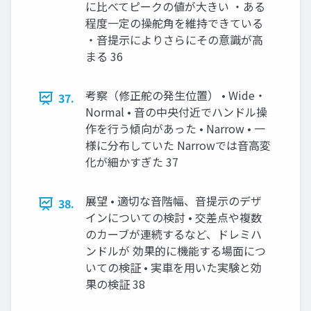
に⽐べてピークの値が⼤きい ・ある
程度⼀定の操舵⾓を維持できている
・⾳提⽰によりさらにその意識が⾼
まる 36
考察（修正舵の発⽣位置） • Wide・
37.
Normal • ⾳の中央付近でハンドル操
作を⾏う傾向があった • Narrow • ⼀
様に分布していた Narrowでは⾳⾼変
化が細かすぎた 37
展望 • 適切な⾳階幅、⾳提⽰のデザ
38.
インについての検討 • 交差点や複数
のカーブが連続するなど、ドレミハ
ンドルが 効果的に機能する場⾯につ
いての検証 • 実⾞を⽤いた実験と効
果の検証 38