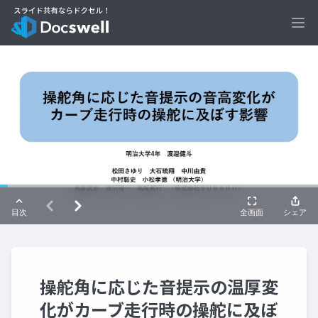
Ope
操舵角に応じた音提示の温厚変
化がカーブ走行時の操舵に及ぼ