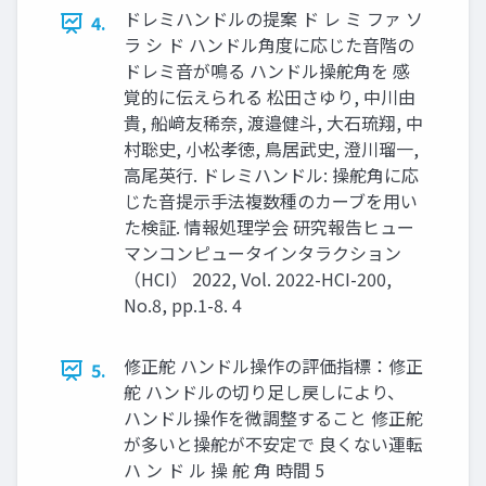
ドレミハンドルの提案 ド レ ミ ファ ソ
4.
ラ シ ド ハンドル⾓度に応じた⾳階の
ドレミ⾳が鳴る ハンドル操舵⾓を 感
覚的に伝えられる 松⽥さゆり, 中川由
貴, 船﨑友稀奈, 渡邉健⽃, ⼤⽯琉翔, 中
村聡史, ⼩松孝徳, ⿃居武史, 澄川瑠⼀,
⾼尾英⾏. ドレミハンドル: 操舵⾓に応
じた⾳提⽰⼿法複数種のカーブを⽤い
た検証. 情報処理学会 研究報告ヒュー
マンコンピュータインタラクション
（HCI） 2022, Vol. 2022-HCI-200,
No.8, pp.1-8. 4
修正舵 ハンドル操作の評価指標：修正
5.
舵 ハンドルの切り⾜し戻しにより、
ハンドル操作を微調整すること 修正舵
が多いと操舵が不安定で 良くない運転
ハ ン ド ル 操 舵 ⾓ 時間 5