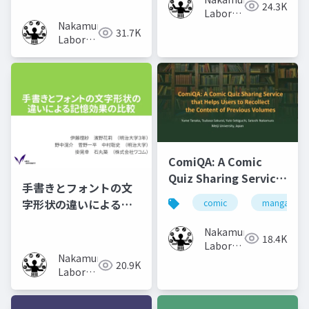
の調査
24.3K
Laboratory
Nakamura
(Meiji
31.7K
Laboratory
University)
(Meiji
University)
ComiQA: A Comic
Quiz Sharing Service
手書きとフォントの文
that Helps Users to
字形状の違いによる記
comic
manga
Recollect the
憶効果の比較
Content of Previous
Nakamura
18.4K
Volumes
Laboratory
Nakamura
(Meiji
20.9K
Laboratory
University)
(Meiji
University)