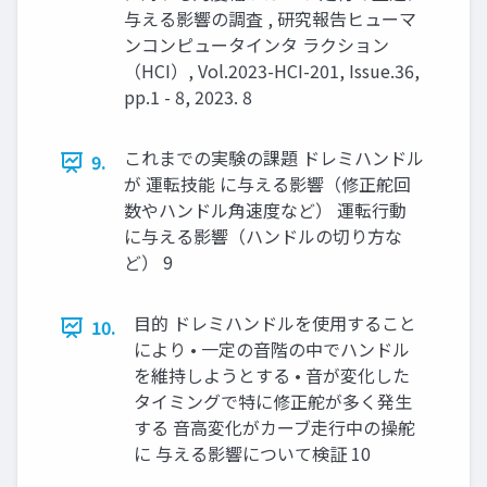
与える影響の調査 , 研究報告ヒューマ
ンコンピュータインタ ラクション
（HCI）, Vol.2023-HCI-201, Issue.36,
pp.1 - 8, 2023. 8
これまでの実験の課題 ドレミハンドル
9.
が 運転技能 に与える影響（修正舵回
数やハンドル⾓速度など） 運転⾏動
に与える影響（ハンドルの切り⽅な
ど） 9
⽬的 ドレミハンドルを使⽤すること
10.
により • ⼀定の⾳階の中でハンドル
を維持しようとする • ⾳が変化した
タイミングで特に修正舵が多く発⽣
する ⾳⾼変化がカーブ⾛⾏中の操舵
に 与える影響について検証 10