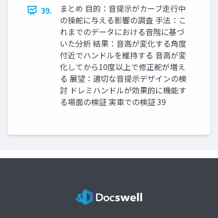
まとめ ⽬的：⾳提⽰がカーブ⾛⾏中
39.
の操舵に与える影響の調査 ⼿法：こ
れまでのデータにおける⾳階に基づ
いた分析 結果：⾳⾼が変化する⾓度
付近でハンドルを維持する ⾳⾼が変
化してから10度以上で修正舵が増え
る 展望：適切な⾳提⽰デザインの検
討 ドレミハンドルが効果的に機能す
る場⾯の検証 実⾞での検証 39