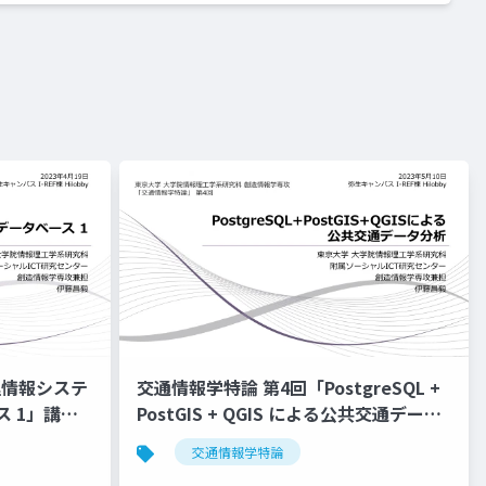
理情報システ
交通情報学特論 第4回「PostgreSQL +
ス 1」講
PostGIS + QGIS による公共交通データ
分析 1」講師：伊藤昌毅
交通情報学特論