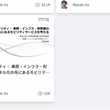
i Ito
35.1K
Masaki Ito
リティ： 車両・インフラ・利
゙タル化の先にあるモビリティ
考える
i Ito
15K