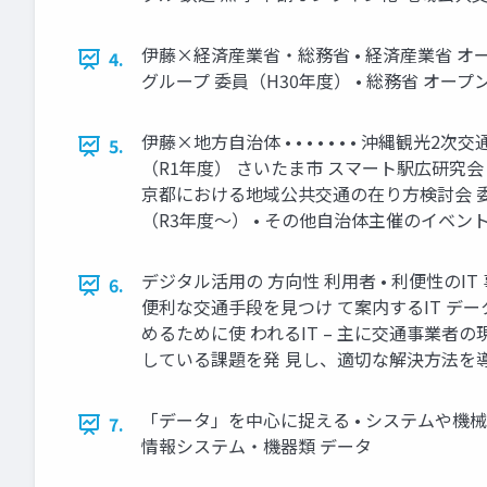
伊藤×経済産業省・総務省 • 経済産業省 オ
4.
グループ 委員（H30年度） • 総務省 オー
伊藤×地方自治体 • • • • • • • 
5.
（R1年度） さいたま市 スマート駅広研究会
京都における地域公共交通の在り方検討会 委員
（R3年度〜） • その他自治体主催のイベ
デジタル活用の 方向性 利用者 • 利便性のIT
6.
便利な交通手段を見つけ て案内するIT デー
めるために使 われるIT – 主に交通事業者の
している課題を発 見し、適切な解決方法を導
「データ」を中心に捉える • システムや機
7.
情報システム・機器類 データ