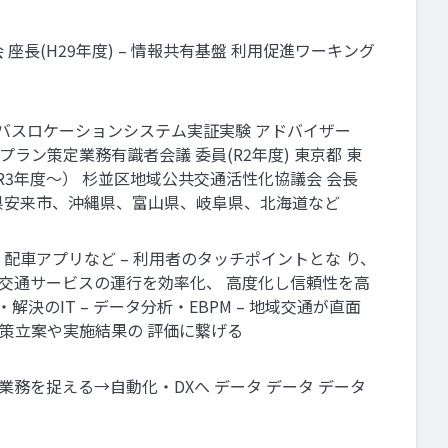
長(H29年度) – 情報共有基盤 利用促進ワーキング
 群馬県バスロケーションシステム実証実験 アドバイザー
ラン策定業務有識者会議 委員(R2年度) 東京都 東
（R3年度〜） 杉並区地域公共交通活性化協議会 会長
根県安来市、沖縄県、富山県、岐阜県、北海道など
 リ、配車アプリなど – 利用者のタッチポイントとな り、
 地域交通サービスの運行を効率化、 高度化し信頼性を高
決のIT – データ分析・EBPM – 地域交通が直面
施策立案や実施結果の 評価に繋げる
業務を捉える→自動化・DXへ データ データ データ