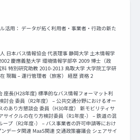
デジタル活用： データが拓く利用者・事業者・行政の新た
社団法人 日本バス情報協会 代表理事 静岡大学 土木情報学
 2002 慶應義塾大学 環境情報学部卒 2009 博士（政
 特別研究助教 2010-2013 鳥取大学 大学院工学研
-現在 現職 – 運行管理者（旅客） 経歴 資格 2
た検討会 座長(H28年度) 標準的なバス情報フォーマット利
る検討会 委員（R2年度） – 公共交通分野におけるオー
スのあり方懇談会 委員（H30年度） 新モビリティサ
ェアサイクルの在り方検討委員（R1年度-） – 鉄道の混
ープ（R2年度-） – バス事業者の許可申請等におけ
プンデータ関連 MaaS関連 交通政策審議会 シェアサイ