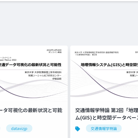
゙ータ可視化の最新状況と可能
交通情報学特論 第2回「地
ム(GIS)と時空間データベー
師：伊藤昌毅
datavizjp
交通情報学特論