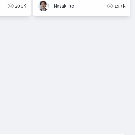
20.6K
Masaki Ito
19.7K