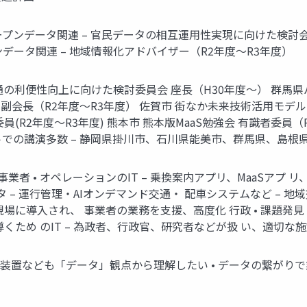
ープンデータ関連 – 官民データの相互運用性実現に向けた検討会 座
プンデータ関連 – 地域情報化アドバイザー（R2年度〜R3年度）
沖縄観光2次交通の利便性向上に向けた検討委員会 座長（H30年度〜）
 副会長（R2年度〜R3年度） 佐賀市 街なか未来技術活用モデルプ
(R2年度〜R3年度) 熊本市 熊本版MaaS勉強会 有識者委員
ントでの講演多数 – 静岡県掛川市、石川県能美市、群馬県、島
 事業者 • オペレーションのIT – 乗換案内アプリ、MaaSアプ
タ – 運行管理・AIオンデマンド交通・ 配車システムなど –
現場に導入され、 事業者の業務を支援、高度化 行政 • 課題発見・解
くため のIT – 為政者、行政官、研究者などが扱 い、適切な
械装置なども「データ」観点から理解したい • データの繋がりで