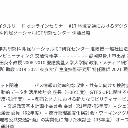
社バイタルリード オンラインセミナー #17 地域交通における
 附属ソーシャルICT研究センター 伊藤昌毅
学院情報理工学系研究科 附属ソーシャルICT研究センター 准教授 一般
ューティング 交通情報学 – – – – – – – – 静岡県掛川市出身
幸教授 2008-2010 慶應義塾大学大学院 政策・メディア研究科
究所 助教 2019-2021 東京大学 生産技術研究所 特任講師 2021
 標準フォーマット関連 – – – – バス情報の効率的な収集・共有に向け
・動的データ利活用検討会 座長（H30年度） GTFS-JPに関す
度-R3年度） – – 都市と地方における新たなモビリティサービ
– 交通政策基本計画小委員会 委員（R1年度-R5年度） – シ
会 委員（R2年度） – 運行管理高度化検討会・ワーキンググル
– 「地域公共交通計画」の実質化に向けた検討会（R5年度） オー
交通計画