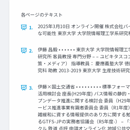
各ページのテキスト
2025年3月10日 オンライン開催 株式会
1.
な可能性 東京大学 大学院情報理工学系研究科
伊藤 昌毅 • • • • • • 東京大学 大
2.
研究所 客員教授 専門分野 – – ユビキタスコンピ
策・メディア） 指導教員： 慶應義塾大学 徳田英
究科 助教 2013-2019 東京大学 生産技術研
伊藤×国土交通省 • • • • • • • • •
3.
活用検討会 座長(H29年度) バス情報の静的
プンデータ推進に関する検討会 委員（H29年
ービス推進事業有識者委員会 委員（R1年度） 
雑緩和に資する情報提供のあり方に関する勉強
るGTFS-JPの実務者協議会（R5年度-） 
クル 鉄道 点呼 申請オンライン化 地域公共