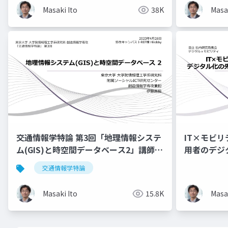
Masaki Ito
38K
Masak
交通情報学特論 第3回「地理情報システ
IT×モビ
ム(GIS)と時空間データベース2」講師：
用者のデシ
伊藤昌毅
サービスを
交通情報学特論
Masaki Ito
15.8K
Masak