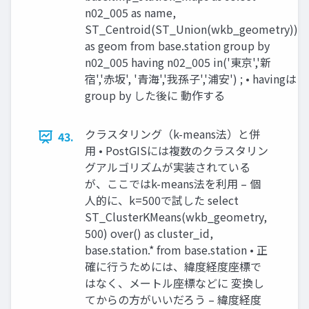
n02_005 as name,
ST_Centroid(ST_Union(wkb_geometry))
as geom from base.station group by
n02_005 having n02_005 in('東京','新
宿','赤坂', '青海','我孫子','浦安') ; • havingは
group by した後に 動作する
クラスタリング（k-means法）と併
43.
用 • PostGISには複数のクラスタリン
グアルゴリズムが実装されている
が、ここではk-means法を利用 – 個
人的に、k=500で試した select
ST_ClusterKMeans(wkb_geometry,
500) over() as cluster_id,
base.station.* from base.station • 正
確に行うためには、緯度経度座標で
はなく、メートル座標などに 変換し
てからの方がいいだろう – 緯度経度