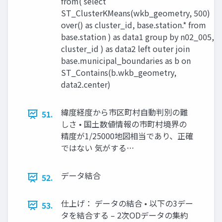
from( select
ST_ClusterKMeans(wkb_geometry, 500)
over() as cluster_id, base.station.* from
base.station ) as data1 group by n02_005,
cluster_id ) as data2 left outer join
base.municipal_boundaries as b on
ST_Contains(b.wkb_geometry,
data2.center)
緯度経度から市区町村自動判別の難
51.
しさ • 国土数値情報の市町村境界の
精度が1/25000地図相当であり、正確
ではない 気がする…
データ結合
52.
仕上げ： データの結合 • 以下の3デー
53.
タを結合する – 2次ODデータの集約