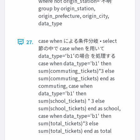
where not origin_station='不明'
group by origin_station,
origin_prefecture, origin_city,
data_type
case when による条件分岐 • select
27.
節の中で case when を用いて
data_type=‘b1’の場合 を処理する
case when data_type='b1' then
sum(commuting_tickets)*3 else
sum(commuting_tickets) end as
commuting, case when
data_type='b1' then
sum(school_tickets) * 3 else
sum(school_tickets) end as school,
case when data_type='b1' then
sum(total_tickets)*3 else
sum(total_tickets) end as total