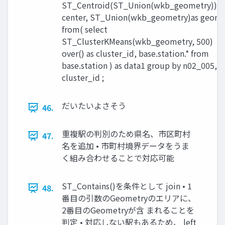
ST_Centroid(ST_Union(wkb_geometry))as
center, ST_Union(wkb_geometry)as geom
from( select
ST_ClusterKMeans(wkb_geometry, 500)
over() as cluster_id, base.station.* from
base.station ) as data1 group by n02_005,
cluster_id ;
だいたいよさそう
46.
重複駅の判別のため県名、市区町村
47.
名を追加 • 市町村境界データをうま
く組み合わせることで対応可能
ST_Contains()を条件として join • 1
48.
番目の引数のGeometryのエリアに、
2番目のGeometryが含 まれることを
判定 • 対応しない駅もあるため、 left