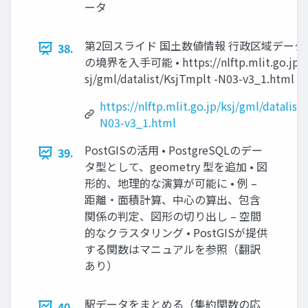
ータ
第2回スライド 国土数値情報 行政区域データ 
38.
の境界を入手可能 • https://nlftp.mlit.go.jp/
sj/gml/datalist/KsjTmplt -N03-v3_1.html
https://nlftp.mlit.go.jp/ksj/gml/datalist
N03-v3_1.html
PostGISの活用 • PostgreSQLのデー
39.
タ型として、geometry 型を追加 • 図
形的、地理的な演算が可能に • 例 –
距離・面積計算、中心の算出、包含
関係の判定、図形の切り出し – 空間
的なクラスタリング • PostGISが提供
する関数はマニュアルを参照（翻訳
あり）
駅データをまとめる（集約関数の応
40.