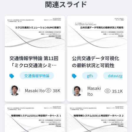
関連スライド
交通情報学特論 第11回
公共交通データ可視化
「ミクロ交通流シミュ
の最新状況と可能性
レーションSUMO深掘
交通情報学特論
gtfs
datavizjp
り」講師：伊藤昌毅
Masaki
Masaki Ito
38K
35.1K
Ito