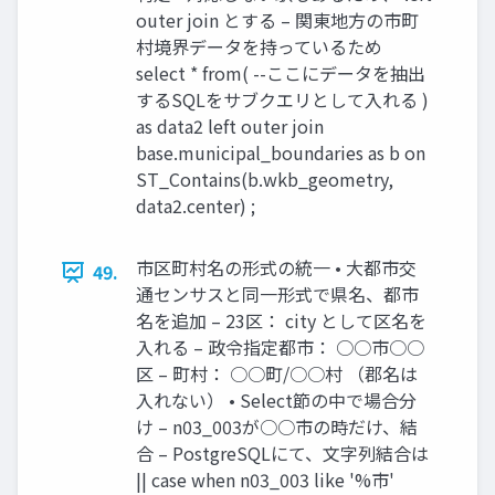
outer join とする – 関東地方の市町
村境界データを持っているため
select * from( --ここにデータを抽出
するSQLをサブクエリとして入れる )
as data2 left outer join
base.municipal_boundaries as b on
ST_Contains(b.wkb_geometry,
data2.center) ;
市区町村名の形式の統一 • 大都市交
49.
通センサスと同一形式で県名、都市
名を追加 – 23区： city として区名を
入れる – 政令指定都市： ○○市○○
区 – 町村： ○○町/○○村 （郡名は
入れない） • Select節の中で場合分
け – n03_003が○○市の時だけ、結
合 – PostgreSQLにて、文字列結合は
|| case when n03_003 like '%市'