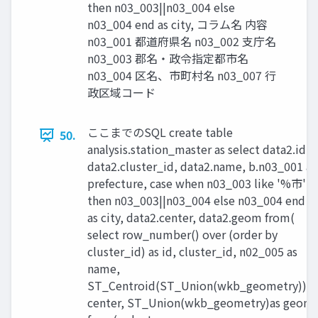
then n03_003||n03_004 else
n03_004 end as city, コラム名 内容
n03_001 都道府県名 n03_002 支庁名
n03_003 郡名・政令指定都市名
n03_004 区名、市町村名 n03_007 行
政区域コード
ここまでのSQL create table
50.
analysis.station_master as select data2.id,
data2.cluster_id, data2.name, b.n03_001 as
prefecture, case when n03_003 like '%市'
then n03_003||n03_004 else n03_004 end
as city, data2.center, data2.geom from(
select row_number() over (order by
cluster_id) as id, cluster_id, n02_005 as
name,
ST_Centroid(ST_Union(wkb_geometry))as
center, ST_Union(wkb_geometry)as geom