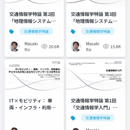
交通情報学特論 第2回
交通情報学特論 第3回
「地理情報システム
「地理情報システム
(GIS)と時空間データベ
(GIS)と時空間データベ
交通情報学特論
交通情報学特論
ース 1」講師：伊藤昌
ース2」講師：伊藤昌毅
毅
Masaki
Masaki
20.6K
15.8K
Ito
Ito
IT×モビリティ： 車
交通情報学特論 第1回
両・インフラ・利用者
「交通情報学入門」講
のデジタル化の先にあ
師：伊藤昌毅
交通情報学特論
るモビリティサービス
を考える