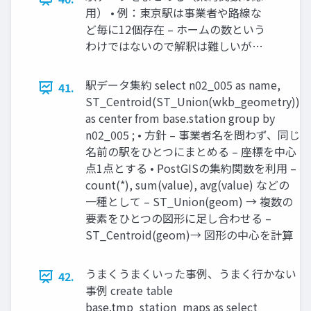
用） • 例：東京駅は事業者や路線な
ど毎に12個存在 – ホームの数という
わけではないので解釈は難しいが…
駅データ集約 select n02_005 as name,
41.
ST_Centroid(ST_Union(wkb_geometry))
as center from base.station group by
n02_005 ; • 方針 – 事業者名を問わず、同じ
名前の駅をひとつにまとめる – 座標を中心
点1点とする • PostGISの集約関数を利用 –
count(*), sum(value), avg(value) などの
一種として – ST_Union(geom) → 複数の
要素をひとつの図形に足し合わせる –
ST_Centroid(geom)→ 図形の中心を計算
うまくうまくいった事例、うまく行かない
42.
事例 create table
base.tmp_station_maps as select