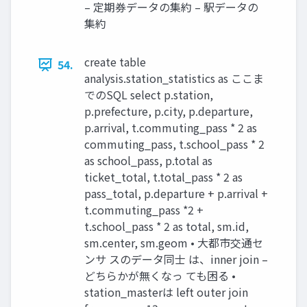
– 定期券データの集約 – 駅データの
集約
create table
54.
analysis.station_statistics as ここま
でのSQL select p.station,
p.prefecture, p.city, p.departure,
p.arrival, t.commuting_pass * 2 as
commuting_pass, t.school_pass * 2
as school_pass, p.total as
ticket_total, t.total_pass * 2 as
pass_total, p.departure + p.arrival +
t.commuting_pass *2 +
t.school_pass * 2 as total, sm.id,
sm.center, sm.geom • 大都市交通セ
ンサ スのデータ同士 は、inner join –
どちらかが無くなっ ても困る •
station_masterは left outer join