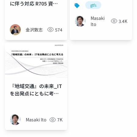
く利用者・事業者・行
に伴う対応 R705 資料
gtfs
政の新たな可能性
編
Masaki
3.4K
Ito
金沢敦志
574
『地域交通』の未来_IT
を出発点にともに考え
る
Masaki Ito
7K