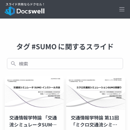
Ope
タグ #SUMO に関するスライド
検索
交通情報学特論 「交通
交通情報学特論 第11回
流シミュレータSUMO
「ミクロ交通流シミュ