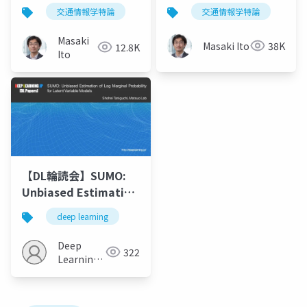
インストール方法」講
レーションSUMO深掘
交通情報学特論
交通情報学特論
師：伊藤昌毅
り」講師：伊藤昌毅
Masaki
Masaki Ito
38K
12.8K
Ito
【DL輪読会】SUMO:
Unbiased Estimation
of Log Marginal
deep learning
Probability for
Latent Variable
Deep
322
Models
Learning
JP