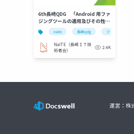
6th長崎QDG 「Android 用ファ
ジングツールの適用及びその性能
評価」
naite
長崎qdg
ファジング
NaITE（長崎ＩＴ技
2.4K
術者会）
運営：株