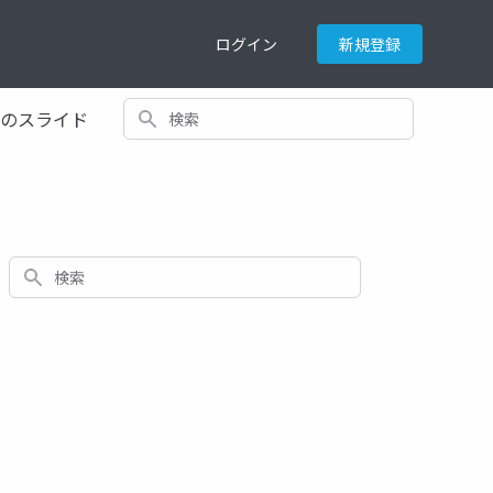
ログイン
新規登録
検索
てのスライド
検索