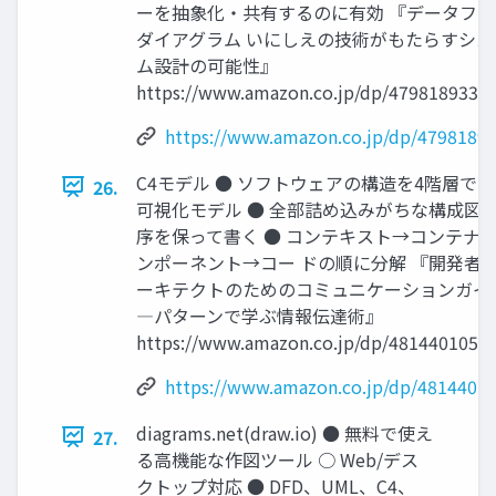
ーを抽象化・共有するのに有効 『データフロ
ダイアグラム いにしえの技術がもたらすシス
ム設計の可能性』
https://www.amazon.co.jp/dp/4798189332
https://www.amazon.co.jp/dp/4798189
C4モデル ● ソフトウェアの構造を4階層で
26.
可視化モデル ● 全部詰め込みがちな構成図
序を保って書く ● コンテキスト→コンテナ
ンポーネント→コー ドの順に分解 『開発者
ーキテクトのためのコミュニケーションガイ
―パターンで学ぶ情報伝達術』
https://www.amazon.co.jp/dp/4814401051
https://www.amazon.co.jp/dp/4814401
diagrams.net(draw.io) ● 無料で使え
27.
る高機能な作図ツール ○ Web/デス
クトップ対応 ● DFD、UML、C4、