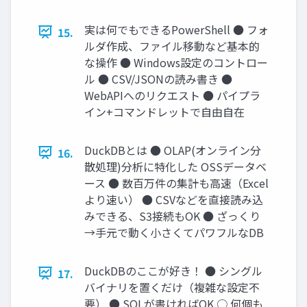
実は何でもできるPowerShell ● フォ
15.
ルダ作成、ファイル移動など基本的
な操作 ● Windows設定のコントロー
ル ● CSV/JSONの読み書き ●
WebAPIへのリクエスト ● パイプラ
イン+コマンドレットで自由自在
DuckDBとは ● OLAP(オンライン分
16.
散処理)分析に特化した OSSデータベ
ース ● 数百万件の集計も高速（Excel
より速い） ● CSVなどを直接読み込
みできる、S3接続もOK ● ざっくり
→手元で動く小さくてパワフルなDB
DuckDBのここが好き！ ● シングル
17.
バイナリを置くだけ（複雑な設定不
要） ● SQLが書ければOK ○ 何個も