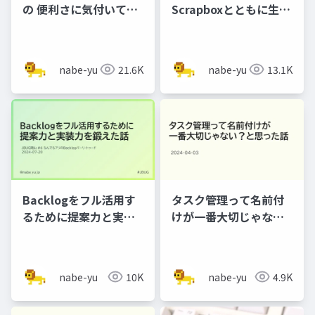
の 便利さに気付いてい
Scrapboxとともに生き
ない。
る
nabe-yu
21.6K
nabe-yu
13.1K
Backlogをフル活用す
タスク管理って名前付
るために提案力と実装
けが一番大切じゃな
力を鍛えた話
い？と思った話
nabe-yu
10K
nabe-yu
4.9K