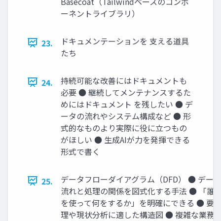
Basecoat（Tailwindベースのコンポ
ーネントライブラリ）
ドキュメンテーションを 支える道具
23.
たち
持続可能な改善にはドキュメントも
24.
必要 ● 継続してメンテナンスするた
めにはドキュメント を残したい ● デ
ータの流れやシステム構成など ● 形
式的なものより実際に役に立つもの
がほしい ● 生成AIが力を発揮できる
形式で書く
データフローダイアグラム（DFD） ● デー
25.
流れと処理の関係を図式化する手法 ● 「誰
を使って何をするか」を明確にできる ● 要
理や現状分析に適した構造図 ● 複雑な業務