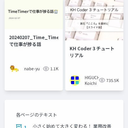
20240207_Time_Timer
で仕事が捗る話
KH Coder 3 チュート
リアル
nabe-yu
1.1K
HIGUCHI
735.5K
Koichi
各ページのテキスト
小さく始めて大きく変わる！ 業務改善
1.