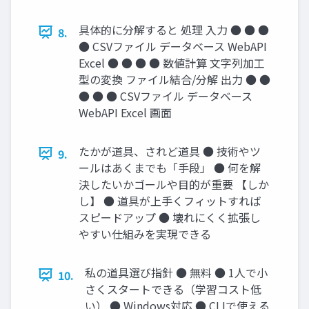
具体的に分解すると 処理 入力 ● ● ●
8.
● CSVファイル データベース WebAPI
Excel ● ● ● ● 数値計算 文字列加工
型の変換 ファイル結合/分解 出力 ● ●
● ● ● CSVファイル データベース
WebAPI Excel 画面
たかが道具、されど道具 ● 技術やツ
9.
ールはあくまでも「手段」 ● 何を解
決したいかゴールや目的が重要 【しか
し】 ● 道具が上手くフィットすれば
スピードアップ ● 壊れにくく拡張し
やすい仕組みを実現できる
私の道具選び指針 ● 無料 ● 1人で小
10.
さくスタートできる（学習コスト低
い） ● Windows対応 ● CLIで使える