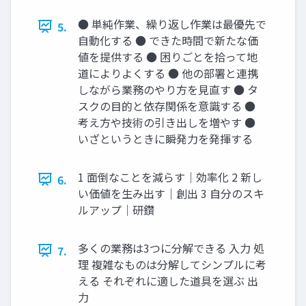
● 単純作業、繰り返し作業は最優先で
5.
自動化する ● できた時間で新たな価
値を提供する ● 困りごとを拾って地
道によりよくする ● 他の部署と連携
しながら業務のやり方を見直す ● タ
スクの目的と依存関係を意識する ●
考え方や技術の引き出しを増やす ●
いざというときに瞬発力を発揮する
1 面倒なことを減らす｜効率化 2 新し
6.
い価値を生み出す｜創出 3 自分のスキ
ルアップ｜研鑽
多くの業務は3つに分解できる 入力 処
7.
理 複雑なものは分解してシンプルに考
える それぞれに適した道具を選ぶ 出
力