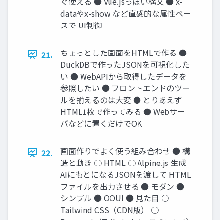
ぐ使える ● Vue.jsっぽい構文 ● x-
dataやx-show など直感的な属性ベー
スで UI制御
ちょっとした画面をHTMLで作る ●
21.
DuckDBで作ったJSONを可視化した
い ● WebAPIから取得したデータを
参照したい ● フロントエンドのツー
ルを揃えるのは大変 ● とりあえず
HTML1枚で作ってみる ● Webサー
バなどに置くだけでOK
画面作りでよく使う組み合わせ ● 構
22.
造と動き ○ HTML ○ Alpine.js 生成
AIにもとになるJSONを渡して HTML
ファイルを出力させる ● モダン ●
シンプル ● OOUI ● 見た目 ○
Tailwind CSS（CDN版） ○