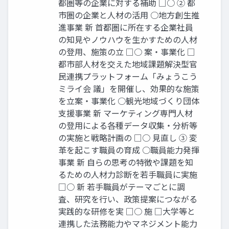
都圏等の企業に対する補助 □○ ② 都
市圏の企業と人材の活用 ○地方創生推
進事業 新 首都圏に所在する企業社員
の知見やノウハウを生かすための人材
の登用、施策の立 □○ 案・事業化 □
都市部人材を交えた地域課題解決型官
民連携プラットフォーム「みょうこう
ミライ会 議」を開催し、効果的な施策
を立案・事業化 ○観光地域づくり団体
支援事業 新 マーケティング専門人材
の登用による各種データ収集・分析等
の実施と戦略計画の □○ 見直し ③ 変
革を起こす職員の育成 ○職員能力発揮
事業 新 自らの思考の特徴や課題を知
るための人材力診断を若手職員に実施
□○ 新 若手職員がテーマごとに調
査、研究を行い、政策提案につながる
実践的な研修を実 □○ 施 □大学等と
連携した法務能力やマネジメント能力