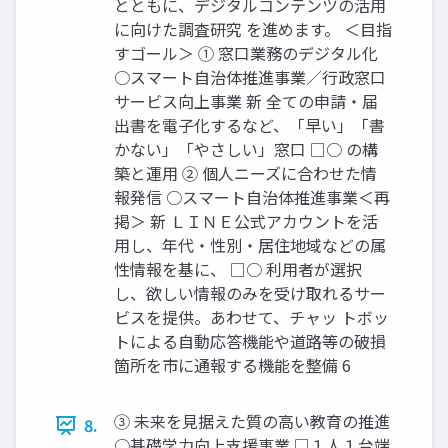
とともに、デジタルコンテンツの活用
に向けた調査研究 を進めます。 ＜目指
すゴール＞ ① 窓口業務のデジタル化
○スマート自治体推進事業／行政窓口
サービス向上事業 新 全ての申請・届
出書を電子化するなど、「早い」「書
かない」「やさしい」窓口 □○ の構
築と運用 ② 個人ニーズに合わせた情
報発信 ○スマート自治体推進事業＜再
掲＞ 新 ＬＩＮＥ公式アカウントを活
用し、年代・性別・居住地域などの属
性情報を基に、 □○ 利用者が選択
し、欲しい情報のみを受け取れるサー
ビスを提供。あわせて、チャッ トボッ
トによる自動応答機能や道路等の破損
箇所を市に通報する機能を整備 6
③ 未来を見据えた質の高い教育の推進
8.
○基礎学力向上支援事業 □１人１台端