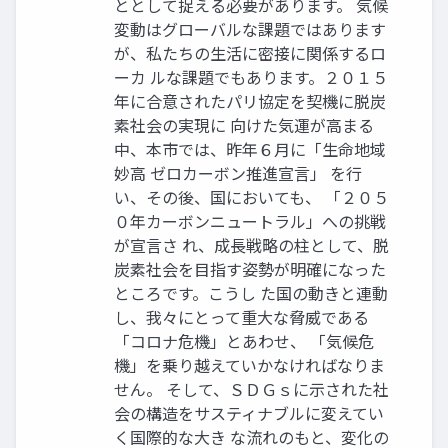
ととして捉える必要があります。 気候
変動はグローバルな課題ではあります
が、私たちの生活に密接に関係するロ
ーカ ルな課題でもあります。２０１５
年に合意されたパリ協定を契機に脱炭
素社会の実現に 向けた気運が高まる
中、本市では、昨年６月に「生命地域
妙高 ゼロカーボン推進宣言」 を行
い、その後、国においても、 「２０５
０年カーボンニュートラル」への挑戦
が宣言さ れ、成長戦略の柱として、脱
炭素社会を目指す姿勢が明確になった
ところです。こうし た国の動きと連動
し、我々にとって重大な脅威である
「コロナ危機」とあわせ、 「気候危
機」を乗り越えていかなければなりま
せん。 そして、ＳＤＧｓに示された社
会の構造をサスティナブルに変えてい
く国際的な大き な流れのもと、変化の