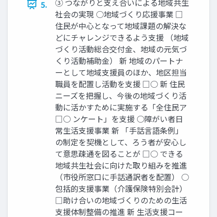
③ つながりと支え合いによる地域共生
5.
社会の実現 ○地域づくり応援事業 □
住民が中心となって地域課題の解決な
どにチャレンジできるよう支援 （地域
づくり活動総合交付金、地域の元気づ
くり活動補助金） 新 地域のパートナ
ーとして地域支援員のほか、地区担当
職員を配置し活動を支援 □○ 新 住民
ニーズを把握し、今後の地域づくり活
動に活かすために実施する「全住民ア
□○ ンケート」を支援 ○障がい者日
常生活支援事業 新 「手話言語条例」
の制定を契機として、ろう者が安心し
て意思疎通を図ることが □○ できる
地域共生社会に向けた取り組みを推進
（市役所窓口に手話通訳者を配置） ○
包括的支援事業（介護保険特別会計）
□助け合いの地域づくりのための生活
支援体制整備の推進 新 生活支援コー