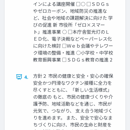
インによる講座開催 □○ □ＳＤＧｓ
やゼロカーボン、地域防災の推進な
ど、社会や地域の課題解決に向けた 学
びの促進 新 市役所「ゼロ×スマー
ト」推進事業 ○ □本庁舎蛍光灯のＬ
ＥＤ化、電子決裁などペーパーレス化
に向けた検討 □Ｗｅｂ会議やテレワー
ク環境の整備・推進 ○小学校・中学校
教育振興事業 □ＳＤＧｓ教育の推進 2
方針２ 市民の健康と安全・安心の確保
4.
安全かつ円滑なワクチン接種に全力を
尽くすとともに、「新しい生活様式」
の徹底の もと、市民の健康づくりや介
護予防、地域活動などを通じ、市民が
元気で、つながり、 支え合う地域づく
りを進めます。 また、安全で安心なま
ちづくりに向け、市民の生命と財産を