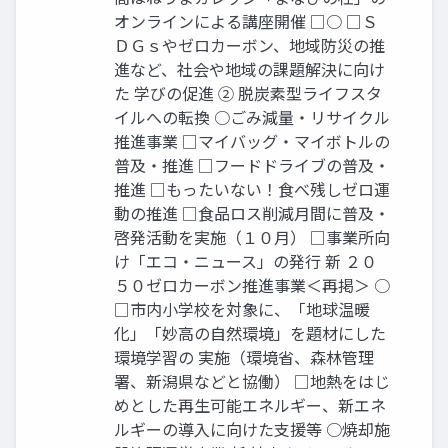
オンラインによる講座開催 □○ □Ｓ
ＤＧｓやゼロカーボン、地域防災の推
進など、社会や地域の課題解決に向け
た 学びの促進 ② 脱炭素型ライフスタ
イルへの転換 ○ごみ減量・リサイクル
推進事業 □マイバッグ・マイボトルの
普及・推進 □フードドライブの普及・
推進 □もったいない！食べ残しゼロ運
動の推進 □食品ロス削減月間に普及・
啓発活動を実施（１０月） □事業所向
け「エコ・ニュース」の発行 新 ２０
５０ゼロカーボン推進事業＜再掲＞ ○
□市内小学校を対象に、「地球温暖
化」「妙高の自然環境」を題材にした
環境学習の 実施（環境省、森林管理
署、新潟県などと協働） □地熱をはじ
めとした再生可能エネルギー、新エネ
ルギーの導入に向けた支援等 ○焼却施