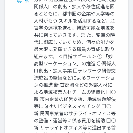
9.
関係人口の創出・拡大や移住促進を図
るとともに、都市圏の企業や大学等の
人材がもつ スキルを活用するなど、産
官学の連携を進め、持続可能な地域を
共に創っていきます。ま た、変革の時
代に即応していくため、個々の能力を
最大限に発揮できる職員の育成に取り
組みます。 ＜目指すゴール＞ ① 「妙
高型ワーケーション」の推進 ○関係人
口創出・拡大事業 □テレワーク研修交
流施設の整備などによるワーケーショ
ンの推進 新 首都圏などの外部人材に
よる地域複業人材チームの組織化 □○
新 市内企業の経営支援、地域課題解決
等に向けたビジネスマッチング □○
新 民間事業者のサテライトオフィス等
の整備・運営等に係る費用を補助 □○
新 サテライトオフィス等に進出する首