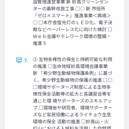
設管理運営事業 新 妙高クリーンセン
ターの基幹改良工事 □○ 新 市役所
「ゼロ×スマート」推進事業＜再掲＞
○ □本庁舎蛍光灯のＬＥＤ化、電子決
裁などペーパーレス化に向けた検討 □
Ｗｅｂ会議やテレワーク環境の整備・
推進 5
③ 生物多様性の保全と持続可能な利用
7.
の推進 ○生命地域妙高環境会議事業
新 「希少野生動植物保護条例」に基づ
く、希少野生動植物の保護の推進 □○
□環境サポーターズ制度による生物多
様性保全活動等の拡大と各講習会等を
通じた環 境サポーターズのスキルアッ
プ □環境省や研究者、環境サポーター
ズなど官民協働によるライチョウ生息
環境の保全 活動の推進 □妙高山・火
打山における入域料を活用した自然環