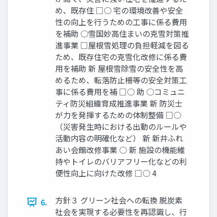
め、既存住 □○ 宅の環境改善や安全
性の向上を行うための工事に係る費用
を補助 ○雪国妙高住まいの克雪対策推
進事業 □屋根雪処理の負担軽減を図る
ため、既存住宅の克雪化改修に係る費
用を補助 新 屋根雪除雪の安全性を高
めるため、転落防止柵等の安全対策工
事に係る費用を補 □○ 助 ○コミュニ
ティ防災組織育成推進事業 新 防災士
が力を発揮するための体制整備 □○
（災害発生時における出動のルールや
活動内容の明確化など） 新 新井ふれ
あい会館改修事業 ○ 新 施設の機能維
持やトイレのバリアフリー化などの利
便性向上に向けた改修 □○ 4
方針３ グリーン社会への転換 脱炭素
6.
社会を実現する必要性を再認識し、行