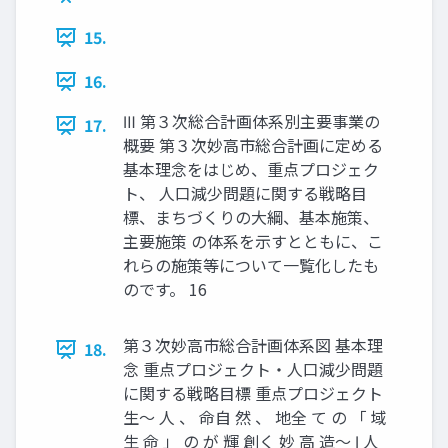
15.
16.
Ⅲ 第３次総合計画体系別主要事業の
17.
概要 第３次妙高市総合計画に定める
基本理念をはじめ、重点プロジェク
ト、 人口減少問題に関する戦略目
標、まちづくりの大綱、基本施策、
主要施策 の体系を示すとともに、こ
れらの施策等について一覧化したも
のです。 16
第３次妙高市総合計画体系図 基本理
18.
念 重点プロジェクト・人口減少問題
に関する戦略目標 重点プロジェクト
生～ 人 、 命自 然 、 地全 て の 「 域
生 命 」 の が 輝 創く 妙 高 造～ Ⅰ 人