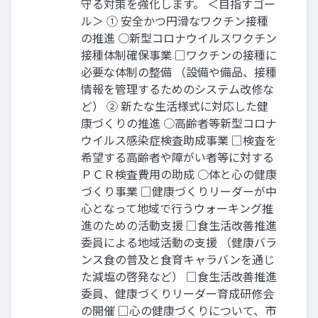
守る対策を強化します。 ＜目指すゴー
ル＞ ① 安全かつ円滑なワクチン接種
の推進 ○新型コロナウイルスワクチン
接種体制確保事業 □ワクチンの接種に
必要な体制の整備 （設備や備品、接種
情報を管理するためのシステム改修な
ど） ② 新たな生活様式に対応した健
康づくりの推進 ○高齢者等新型コロナ
ウイルス感染症検査助成事業 □検査を
希望する高齢者や障がい者等に対する
ＰＣＲ検査費用の助成 ○体と心の健康
づくり事業 □健康づくりリーダーが中
心となって地域で行うウォーキング推
進のための活動支援 □食生活改善推進
委員による地域活動の支援 （健康バラ
ンス食の普及と食育キャラバンを通じ
た減塩の啓発など） □食生活改善推進
委員、健康づくりリーダー育成研修会
の開催 □心の健康づくりについて、市