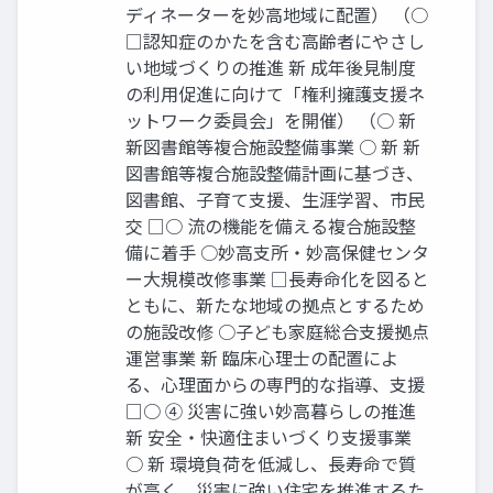
ディネーターを妙高地域に配置） （○
□認知症のかたを含む高齢者にやさし
い地域づくりの推進 新 成年後見制度
の利用促進に向けて「権利擁護支援ネ
ットワーク委員会」を開催） （○ 新
新図書館等複合施設整備事業 ○ 新 新
図書館等複合施設整備計画に基づき、
図書館、子育て支援、生涯学習、市民
交 □○ 流の機能を備える複合施設整
備に着手 ○妙高支所・妙高保健センタ
ー大規模改修事業 □長寿命化を図ると
ともに、新たな地域の拠点とするため
の施設改修 ○子ども家庭総合支援拠点
運営事業 新 臨床心理士の配置によ
る、心理面からの専門的な指導、支援
□○ ④ 災害に強い妙高暮らしの推進
新 安全・快適住まいづくり支援事業
○ 新 環境負荷を低減し、長寿命で質
が高く、災害に強い住宅を推進するた