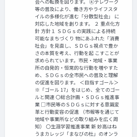
会への転換を図ります。 ④テレワーク
等の普及により、働き方やライフスタ
イルの多様化が進む「分散型社会」 に
対応した地域を創ります。 ２ 重点化方
針 方針１ ＳＤＧｓの実践による持続
可能なまちづくり 物にあふれた「消費
社会」を見直し、ＳＤＧｓ視点で豊か
さの本質を考え、行動を起 こすことが
求められています。市民・地域・事業
所の自発的・恒常的な行動を増やすた
め、ＳＤＧｓの全市民への普及と理解
の促進を図ります。 ＜目指すゴール＞
※「ゴール 17」をはじめ、全てのゴー
ルと関連 〇総合計画・ＳＤＧｓ推進事
業 □市民等のＳＤＧｓに対する意識変
革と行動変容の促進 （市報等を通じて
地域や事業所などの取り組みを広く周
知） 〇生涯学習推進事業 新 妙高はね
うまカレッジ「まなびの杜」のオンラ