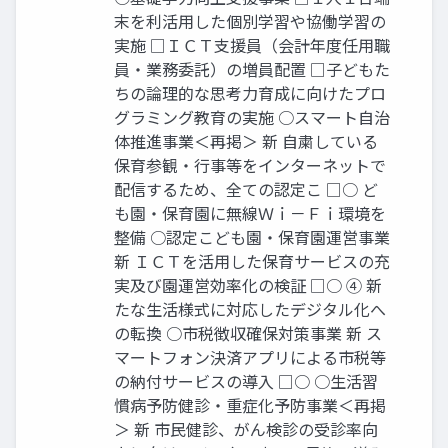
末を利活用した個別学習や協働学習の
実施 □ＩＣＴ支援員（会計年度任用職
員・業務委託）の増員配置 □子どもた
ちの論理的な思考力育成に向けたプロ
グラミング教育の実施 ○スマート自治
体推進事業＜再掲＞ 新 自粛している
保育参観・行事等をインターネットで
配信するため、全ての認定こ □○ ど
も園・保育園に無線Ｗｉ－Ｆｉ環境を
整備 ○認定こども園・保育園運営事業
新 ＩＣＴを活用した保育サービスの充
実及び園運営効率化の検証 □○ ④ 新
たな生活様式に対応したデジタル化へ
の転換 ○市税徴収確保対策事業 新 ス
マートフォン決済アプリによる市税等
の納付サービスの導入 □○ ○生活習
慣病予防健診・重症化予防事業＜再掲
＞ 新 市民健診、がん検診の受診率向