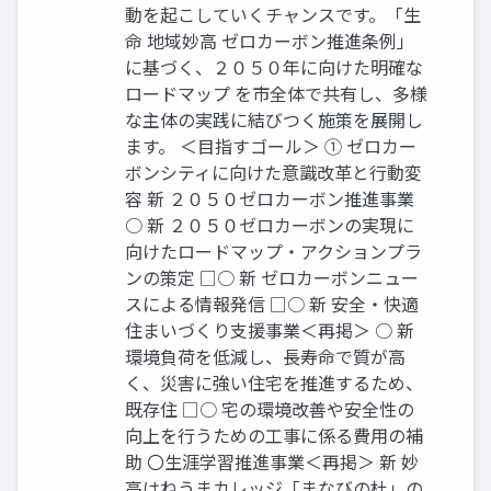
動を起こしていくチャンスです。「生
命 地域妙高 ゼロカーボン推進条例」
に基づく、２０５０年に向けた明確な
ロードマップ を市全体で共有し、多様
な主体の実践に結びつく施策を展開し
ます。 ＜目指すゴール＞ ① ゼロカー
ボンシティに向けた意識改革と行動変
容 新 ２０５０ゼロカーボン推進事業
○ 新 ２０５０ゼロカーボンの実現に
向けたロードマップ・アクションプラ
ンの策定 □○ 新 ゼロカーボンニュー
スによる情報発信 □○ 新 安全・快適
住まいづくり支援事業＜再掲＞ ○ 新
環境負荷を低減し、長寿命で質が高
く、災害に強い住宅を推進するため、
既存住 □○ 宅の環境改善や安全性の
向上を行うための工事に係る費用の補
助 〇生涯学習推進事業＜再掲＞ 新 妙
高はねうまカレッジ「まなびの杜」の