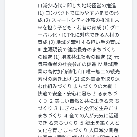
口減少時代に即した地域経営の推進
(1) コンパクトで住みやすいまちの形
成 (2) スマートシティ妙高の推進 Ⅱ 未
来を担う子ども・若者の育成 (1) グロ
ーバル化・ICT化に対応できる人材の
育成 (2) 地域を牽引する担い手の育成
Ⅲ 生涯現役で健康長寿のまちづくり
の推進 (1) 地域共生社会の推進 (2) 元
気高齢者の社会参加の促進 Ⅳ 地域産
業の高付加価値化 (1) 唯一無二の観光
素材の磨き上げ (2) 海外需要を取り込
む仕組みづくり まちづくりの大綱 １
快適で安全・安心に暮らせ るまちづ
くり ２ 美しい自然と共に生きるま ち
づくり ３ にぎわいと交流を生みだす
まちづくり ４ 全ての人が元気に活躍
でき るまちづくり ５ 郷土を築く人と
文化を育む まちづくり 人口減少問題