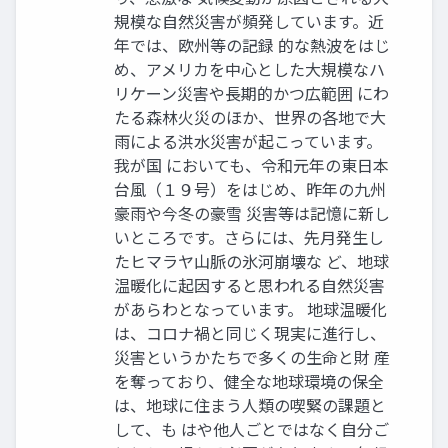
規模な自然災害が頻発しています。近
年では、欧州等の記録 的な熱波をはじ
め、アメリカを中心とした大規模なハ
リケーン災害や長期的かつ広範囲 にわ
たる森林火災のほか、世界の各地で大
雨による洪水災害が起こっています。
我が国 においても、令和元年の東日本
台風（１９号）をはじめ、昨年の九州
豪雨や今冬の豪雪 災害等は記憶に新し
いところです。さらには、先月発生し
たヒマラヤ山脈の氷河崩壊な ど、地球
温暖化に起因すると思われる自然災害
があらわとなっています。 地球温暖化
は、コロナ禍と同じく現実に進行し、
災害というかたちで多くの生命と財 産
を奪っており、健全な地球環境の保全
は、地球に住まう人類の喫緊の課題と
して、も はや他人ごとではなく自分ご