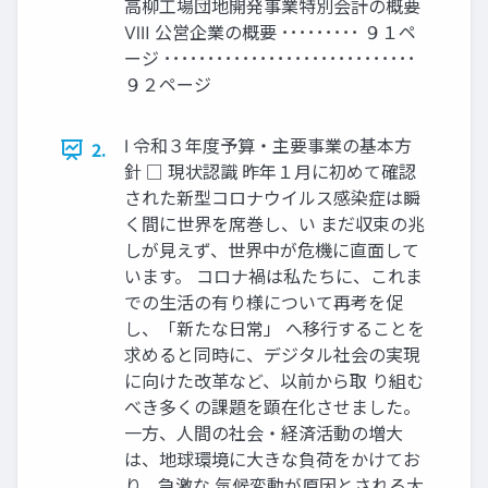
高柳工場団地開発事業特別会計の概要
Ⅷ 公営企業の概要 ･････････ ９１ペ
ージ ･････････････････････････････
９２ページ
Ⅰ 令和３年度予算・主要事業の基本方
2.
針 □ 現状認識 昨年１月に初めて確認
された新型コロナウイルス感染症は瞬
く間に世界を席巻し、い まだ収束の兆
しが見えず、世界中が危機に直面して
います。 コロナ禍は私たちに、これま
での生活の有り様について再考を促
し、「新たな日常」 へ移行することを
求めると同時に、デジタル社会の実現
に向けた改革など、以前から取 り組む
べき多くの課題を顕在化させました。
一方、人間の社会・経済活動の増大
は、地球環境に大きな負荷をかけてお
り、急激な 気候変動が原因とされる大