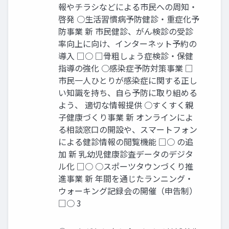
報やチラシなどによる市民への周知・
啓発 ○生活習慣病予防健診・重症化予
防事業 新 市民健診、がん検診の受診
率向上に向け、インターネット予約の
導入 □○ □骨粗しょう症検診・保健
指導の強化 ○感染症予防対策事業 □
市民一人ひとりが感染症に関する正し
い知識を持ち、自ら予防に取り組める
よう、 適切な情報提供 ○すくすく親
子健康づくり事業 新 オンラインによ
る相談窓口の開設や、スマートフォン
による健診情報の閲覧機能 □○ の追
加 新 乳幼児健康診査データのデジタ
ル化 □○ ○スポーツタウンづくり推
進事業 新 年間を通じたランニング・
ウォーキング記録会の開催（申告制）
□○ 3