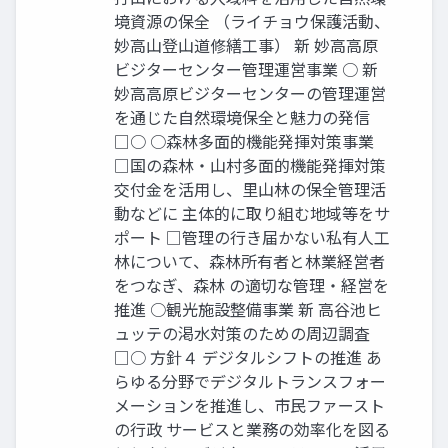
境資源の保全 （ライチョウ保護活動、
妙高山登山道修繕工事） 新 妙高高原
ビジターセンター管理運営事業 ○ 新
妙高高原ビジターセンターの管理運営
を通じた自然環境保全と魅力の発信
□○ ○森林多面的機能発揮対策事業
□国の森林・山村多面的機能発揮対策
交付金を活用し、里山林の保全管理活
動などに 主体的に取り組む地域等をサ
ポート □管理の行き届かない私有人工
林について、森林所有者と林業経営者
をつなぎ、森林 の適切な管理・経営を
推進 ○観光施設整備事業 新 高谷池ヒ
ュッテの渇水対策のための周辺調査
□○ 方針４ デジタルシフトの推進 あ
らゆる分野でデジタルトランスフォー
メーションを推進し、市民ファースト
の行政 サービスと業務の効率化を図る