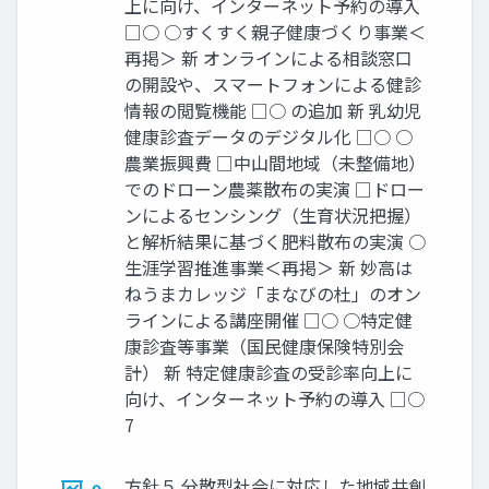
上に向け、インターネット予約の導入
□○ ○すくすく親子健康づくり事業＜
再掲＞ 新 オンラインによる相談窓口
の開設や、スマートフォンによる健診
情報の閲覧機能 □○ の追加 新 乳幼児
健康診査データのデジタル化 □○ ○
農業振興費 □中山間地域（未整備地）
でのドローン農薬散布の実演 □ドロー
ンによるセンシング（生育状況把握）
と解析結果に基づく肥料散布の実演 ○
生涯学習推進事業＜再掲＞ 新 妙高は
ねうまカレッジ「まなびの杜」のオン
ラインによる講座開催 □○ ○特定健
康診査等事業（国民健康保険特別会
計） 新 特定健康診査の受診率向上に
向け、インターネット予約の導入 □○
7
方針５ 分散型社会に対応した地域共創