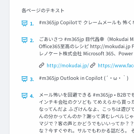
各ページのテキスト
#m365jp Copilotで クレームメールも
1.
ごあいさつ #m365jp 目代昌幸（Mokudai Masayu
2.
Office365至高のレシピ http://mokudai.jp 
レノケート株式会社 Microsoft 365、Power 
http://mokudai.jp/
https://www.fa
#m365jp Outlook in Copilot (´・ω・｀)
3.
メール怖いを回避できる #m365jp • B
4.
インチキ会社のクソども てめえらから買ったCi
なってんだよ ふざけんなよ、こっちは遊び
んの分かってんのか？謝って済むレベルじゃ
マジで？客の声とかどうでもいいってか？？
な？今すぐやれ。サルでもわかる話だろ。 そ