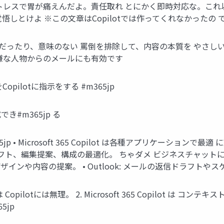
トレスで胃が痛えんだよ。責任取れ とにかく即時対応な。こ
しとけよ ※この文章はCopilotでは作ってくれなかったの で
感情的だったり、意味のない 罵倒を排除して、内容の本質を やさ
嫌な人物からのメールにも有効です
ilotに指示をする #m365jp
#m365jp る
5jp • Microsoft 365 Copilot は各種アプリケーシ
文書ドラフト、編集提案、構成の最適化。 ちゃダメ ビジネスチャットにグ
イドデザインや内容の提案。 • Outlook: メールの返信ドラフト
pilotには無理。 2. Microsoft 365 Copilot は 
5jp