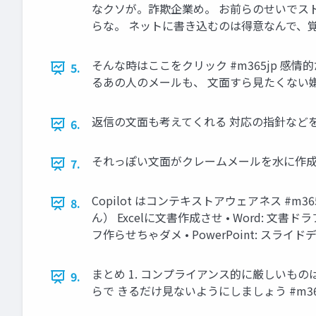
なクソが。詐欺企業め。 お前らのせいでス
らな。 ネットに書き込むのは得意なんで、覚悟
そんな時はここをクリック #m365jp 
5.
るあの人のメールも、 文面すら見たくない
返信の文面も考えてくれる 対応の指針などをCop
6.
それっぽい文面がクレームメールを水に作成でき
7.
Copilot はコンテキストアウェアネス #m36
8.
ん） Excelに文書作成させ • Word: 
フ作らせちゃダメ • PowerPoint: スラ
まとめ 1. コンプライアンス的に厳しいものは Co
9.
らで きるだけ見ないようにしましょう #m36