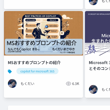
もく
MSおすすめプロンプトの紹介
Microso
とそのコントロ
copilot for microsoft 365
VIRTUAL M
もくだい
6.3K
もく