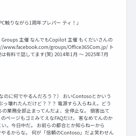
新コパPC触りながら1周年プレパー ティ！」
 Users Groups 主催 なんでもCopilot 主催 もくだいさんの
ww.facebook.com/groups/Office365Com.jp/ ト
 ※普段は有料で話してます(笑) 2014年1月 ～ 2025年7月
なのに何でやるんだろう？） おいContosoとかいう
ら5日でぶっ壊れたんだけど？？？ 電源すら入らねえ。どう
ちの業務全部止まってんだよ、全停止な。 損害出て
のページもゴミみてえなFAQだけ。 客なめてんのか
こい。今日中だ。 お前らの都合とか知らねーから
からな。 何が「信頼のContoso」だよ笑わせん