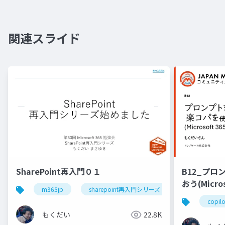
関連スライド
SharePoint再入門０１
B12_プロ
おう(Microso
m365jp
sharepoint再入門シリーズ
copilo
もくだい
22.8K