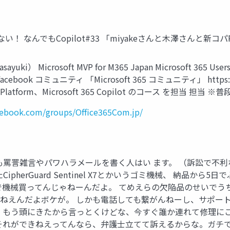
 怖くない！ なんでもCopilot#33 「miyakeさんと木澤さんと
ki） Microsoft MVP for M365 Japan Microsoft 365
Facebook コミュニティ 「Microsoft 365 コミュニティ」 https://w
Platform、Microsoft 365 Copilot のコース を担当 担当
cebook.com/groups/Office365Com.jp/
2Bでも罵詈雑言やパワハラメールを書く人はい ます。 （訴訟で不利
pherGuard Sentinel X7とかいうゴミ機械、 納品か
で機械買ってんじゃねーんだよ。 てめえらの欠陥品のせいでう
ねえんだよボケが。 しかも電話しても繋がんねーし、サポート
 もう頭にきたから言っとくけどな、今すぐ誰か連れて修理に
れができねえってんなら、弁護士立てて訴えるからな。ガチでやる