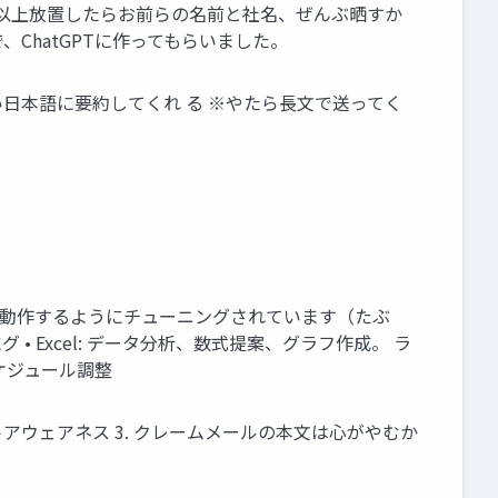
れ以上放置したらお前らの名前と社名、ぜんぶ晒すか
、ChatGPTに作ってもらいました。
しい日本語に要約してくれ る ※やたら長文で送ってく
ョンで最適 に動作するようにチューニングされています（たぶ
 • Excel: データ分析、数式提案、グラフ作成。 ラ
やスケジュール調整
コンテキストアウェアネス 3. クレームメールの本文は心がやむか