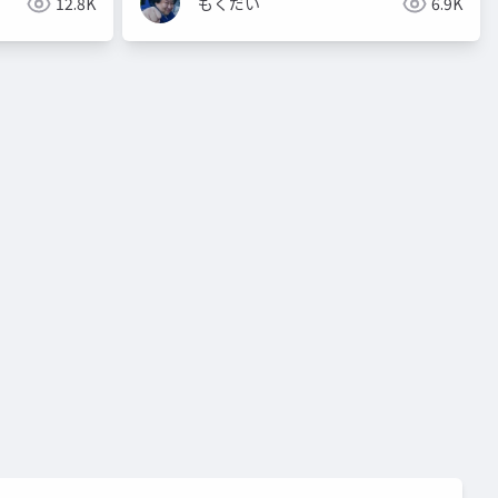
12.8K
もくだい
6.9K