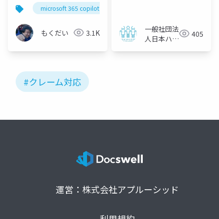
microsoft 365 copilot
m365jp
一般社団法
もくだい
3.1K
405
人日本ハラ
スメントリ
スク管理協
会
#クレーム対応
運営：株式会社アプルーシッド
利用規約