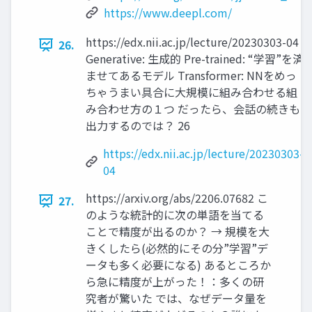
https://www.deepl.com/
https://edx.nii.ac.jp/lecture/20230303-04
26.
Generative: 生成的 Pre-trained: “学習”を済
ませてあるモデル Transformer: NNをめっ
ちゃうまい具合に大規模に組み合わせる組
み合わせ方の１つ だったら、会話の続きも
出力するのでは？ 26
https://edx.nii.ac.jp/lecture/20230303-
04
https://arxiv.org/abs/2206.07682 こ
27.
のような統計的に次の単語を当てる
ことで精度が出るのか？ → 規模を大
きくしたら(必然的にその分”学習”デ
ータも多く必要になる) あるところか
ら急に精度が上がった！：多くの研
究者が驚いた では、なぜデータ量を