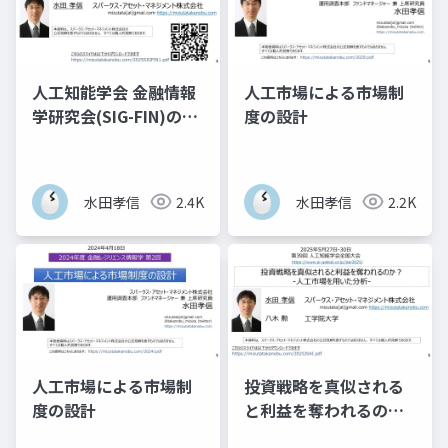
人工知能学会 金融情報
人工市場による市場制
学研究会(SIG-FIN)の歴
度の設計
史 - AIと金融の技術史
の一部として議論 -
水田孝信
2.4K
水田孝信
2.2K
人工市場による市場制
投資戦略を真似される
度の設計
と利益を奪われるの
か？-人工市場を用いた