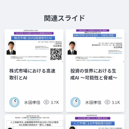
関連スライド
株式市場における高速
投資の世界における生
取引とAI
成AI ～可能性と脅威～
水田孝信
3.7K
水田孝信
3.1K