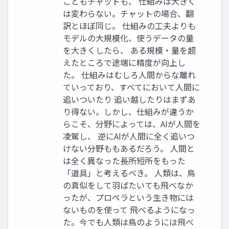
こともチャットも、 仕組みは大きく
は変わらない。チャットの場合、翻
訳とほぼ同じ。 仕組みの工夫よりも
モデルの大規模化、使うデータの量
を大きくしたら、 ある規模・量を超
えたところで途端に精度が向上し
た。 仕組みはむしろ人間からな離れ
ていっており、すべてにおいて人間に
追いついたり 追い越したりはまずあ
り得ない。しかし、仕組みが違うか
らこそ、分野によっては、AIが人間を
凌駕し、 逆にAIが人間に全く追いつ
けない分野ももあるだろう。 人間と
は全く異なった長所短所をもった
「道具」と考えるべき。 人類は、鳥
の真似をして羽ばたいても飛べなか
ったが、プロペラという生き物には
ないものを使って 飛べるようになっ
た。今でも人類は鳥のようには飛べ