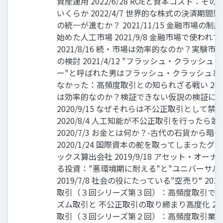
資産運用 2022/6/28 ROEと資本コスト：そ
いくらか 2022/4/7 世界的な株式の決済期間
の統一が進むか？ 2021/11/15 金融市場の
始めた人工市場 2021/9/8 金融市場で使われ
2021/8/16 続・市場は効率的なのか？実験
の検討 2021/4/12 "フラッシュ・クラッシュ
ー"と呼ばれた男はフラッシュ・クラッシュと
なかった：高頻度取引との知られざる戦い 2020/
は効率的なのか？検証できない仮説の検証に費
2020/9/15 なぜそれらは不公正取引として
2020/8/4 人工知能が不公正取引を行ったら
2020/7/3 お金とは何か？-古代の石貨から暗
2020/1/24 国際資本の舵を取ってしまった
ックス算出会社 2019/9/18 アセット・オー
る投資："悪環境期に耐える"と"ユニバーサル
2019/7/8 社会の役にたっている"空売り“ 2019
取引（３回シリーズ第３回）：高頻度取引で
ズム取引と 不公正取引の取り締まり高度化 2019
取引（３回シリーズ第２回）：高頻度取引業界