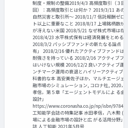
制度・規制の整備2019/4/3 高頻度取引（３
回）：高頻度取引とは何か？ 2019/3/11 あ
自然災害と取引所～ 2018/11/7 信託報酬ゼ
ト以上に重要なこと 2018/8/17 上場銘柄数
が冴えない米国 2018/5/21 なぜ株式市場は
2018/4/23 水平株式保有は経済発展をとめる
2018/3/2 パッシブファンドの新たなる論点
有」 2018/2/16 優れたアクティブファンド
耐強さを持っている 2018/2/16 アクティブ
はいけない規模 2016/12/2 良いアクティブ運
ンチマーク運用の衰退とハイリーアクティブ運用
科書的な本 高安美佐子ほか，マルチエージェ
融市場のシミュレーション, コロナ社, 2020
孝信，第５章「エージェントモデルによ る金
設計」
https://www.coronasha.co.jp/np/isbn/9784
工知能学会誌の特集記事 水田孝信，八木勲 (20
場による金融市場の設計と広 がる活用分野」 
誌 人工知能 2021年5月号