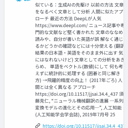
似ている：生成AIの先駆け 以前の方法 文章
をなるべく文章として分析 人間に似たアプ
ローチ 最近の方法 DeepLが人気
https://www.deepl.com/ ニュース記事や専
門的な文献など堅く書かれた 文章のななめ
読みや、自分が書いた英語が誤 解なく通じ
るかどうかの確認などには十分使える (翻訳
結果の日本語・英語をそのまま外に出す 気
にはなれないけど) 文章としての分析をあき
らめ、 単語をベクトル(数値)にして 何も考
えずに統計的に処理する (囲碁と同じ解き
方) →飛躍的精度の向上！ (2017年ごろ) 人
間とは全く異なる アプローチ
https://doi.org/10.11517/jjsai.34.4_437 須
藤克仁, “ニューラル機械翻訳の進展 ─系列
変換モデルの進化とその応用─”, 人工知能
(人工知能学会学会誌), 2019年7月号 25
https://doi.org/10.11517/jjsai.34.4_437