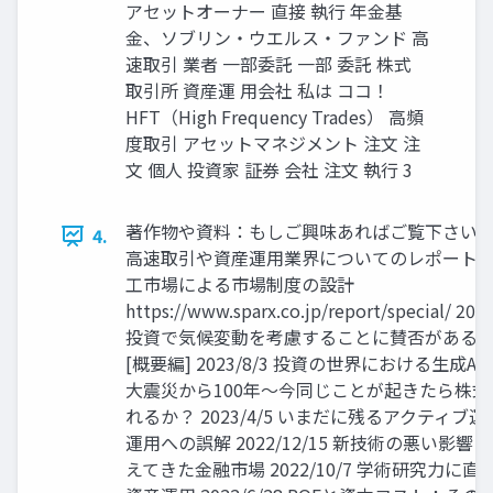
アセットオーナー 直接 執行 年金基
金、ソブリン・ウエルス・ファンド 高
速取引 業者 一部委託 一部 委託 株式
取引所 資産運 用会社 私は ココ！
HFT（High Frequency Trades） 高頻
度取引 アセットマネジメント 注文 注
文 個人 投資家 証券 会社 注文 執行 3
著作物や資料：もしご興味あればご覧下さい 
4.
高速取引や資産運用業界についてのレポート 
工市場による市場制度の設計
https://www.sparx.co.jp/report/special/ 2
投資で気候変動を考慮することに賛否がある
[概要編] 2023/8/3 投資の世界における生成AI 20
大震災から100年～今同じことが起きたら株
れるか？ 2023/4/5 いまだに残るアクティブ
運用への誤解 2022/12/15 新技術の悪い影
えてきた金融市場 2022/10/7 学術研究力に