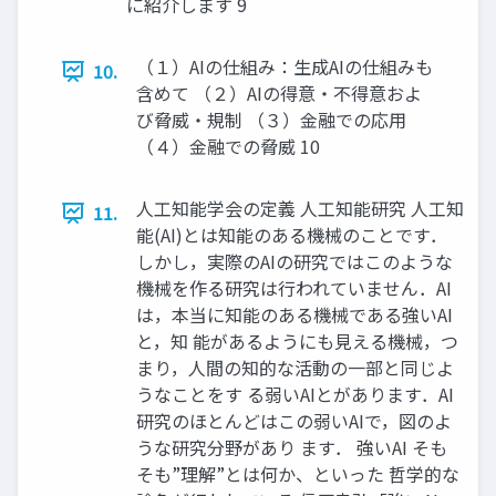
に紹介します 9
（１）AIの仕組み：生成AIの仕組みも
10.
含めて （２）AIの得意・不得意およ
び脅威・規制 （３）金融での応用
（４）金融での脅威 10
人工知能学会の定義 人工知能研究 人工知
11.
能(AI)とは知能のある機械のことです．
しかし，実際のAIの研究ではこのような
機械を作る研究は行われていません．AI
は，本当に知能のある機械である強いAI
と，知 能があるようにも見える機械，つ
まり，人間の知的な活動の一部と同じよ
うなことをす る弱いAIとがあります．AI
研究のほとんどはこの弱いAIで，図のよ
うな研究分野があり ます． 強いAI そも
そも”理解”とは何か、といった 哲学的な