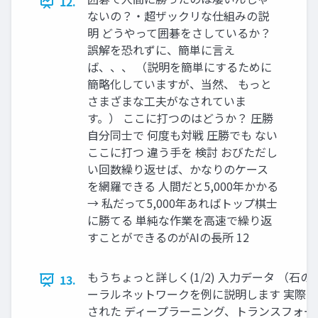
12.
ないの？・超ザックリな仕組みの説
明 どうやって囲碁をさしているか？
誤解を恐れずに、簡単に言え
ば、、、 （説明を簡単にするために
簡略化していますが、当然、 もっと
さまざまな工夫がなされていま
す。） ここに打つのはどうか？ 圧勝
自分同士で 何度も対戦 圧勝でも ない
ここに打つ 違う手を 検討 おびただし
い回数繰り返せば、かなりのケース
を網羅できる 人間だと5,000年かかる
→ 私だって5,000年あればトップ棋士
に勝てる 単純な作業を高速で繰り返
すことができるのがAIの長所 12
もうちょっと詳しく(1/2) 入力データ （石
13.
ーラルネットワークを例に説明します 実際
された ディープラーニング、トランスフォ