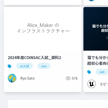
2024年度COINSAC入試_資料2
猫でも分かるU
超初心者向け編 
ac入試
aws
ue4
Ryo Sato
576
エピ