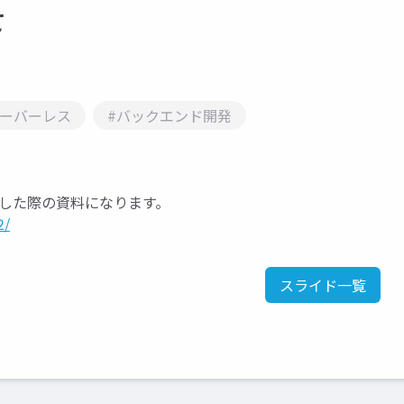
て
サーバーレス
#バックエンド開発
 で登壇した際の資料になります。
2/
スライド一覧