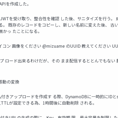
ESTAPIを作成した。
からJWTを受け取り、整合性を確認 した後、サニタイズを行う。 
る。 既存のレコードをコピーし、新しい名前に変えた後、 古
無かっ たことになる。
のアイコン 画像をください @mizuame のUUID 教えてください U
プ ロード出来るわけだが、その まま配信するととんでもない
よる感動の変換
署名付きアップロードを作成す る際、DynamoDBに一時的にID
TTLが設定できる為、1時間後に自動削除 される。
限付きURLの生成の際に、Key、有効期 限、最大容量を制限した