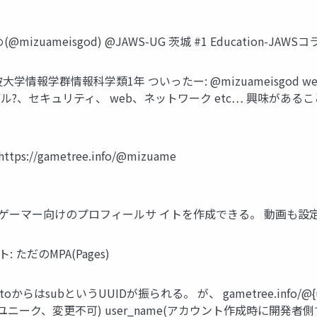
meisgod) @JAWS-UG 茨城 #1 Education-JAWSコラボ
 筑波大学情報学群情報科学類1年 ついったー: @mizuameisgod web: 
?、セキュリティ、 web、ネットワーク etc… 興味がある
://gametree.info/@mizuame
で、 ゲーマー向けのプロフィールサ イトを作成できる。 動画も設定可
ト: ただのMPA(Pages)
oからはsubというUUIDが振られる。 が、 gametree.info/@
ニーク、変更不可) user_name(アカウント作成時に開発者側で割