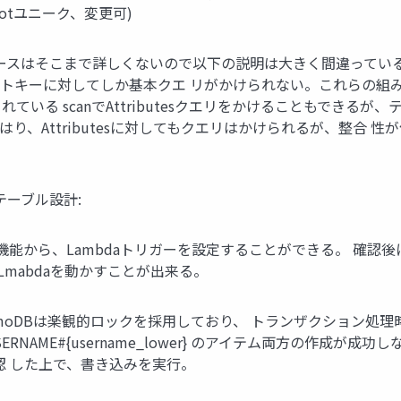
tユニーク、変更可)
ベースはそこまで詳しくないので以下の説明は大きく間違っている可
トキーに対してしか基本クエ リがかけられない。これらの組み
いる scanでAttributesクエリをかけることもできる
インデックスをはり、Attributesに対してもクエリはかけられるが
Bのテーブル設計:
toの拡張機能から、Lambdaトリガーを設定することができる。 確認
Lmabdaを動かすことが出来る。
ynamoDBは楽観的ロックを採用しており、 トランザクション処
sub}と USERNAME#{username_lower} のアイテム両方の
いことを確認 した上で、書き込みを実行。