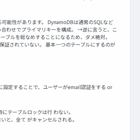
能性があります。 DynamoDBは通常のSQLなど
合わせでプライマリキーを構成。 →逆に言うと、こ
が、テーブルを総なめすることになるため、ダメ絶対。
、整合 性が保証されていない。 基本一つのテーブルにするのが
後に設定することで、ユーザーがemail認証をする or
理時にテーブルロックは行 わない。
作成が成功しないと、全て がキャンセルされる。