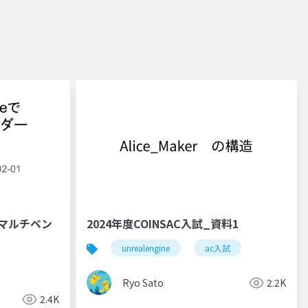
動のマルチベン
2024年度COINSAC入試_資料1
unrealengine
ac入試
Ryo Sato
2.2K
2.4K