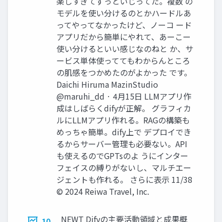
楽しすぎてずっといじってた。複数 の
モデルを使い分けるのとかハードルあ
ってやってなかったけど、ノーコ ード
アプリだから簡単にやれて、あーこー
使い分けるといい感じなのねと か、サ
ービス単体使っててもわからんところ
の肌感をつかめたのがよかった です。
Daichi Hiruma MazinStudio
@maruhi_dd · 4月15日 LLMアプリ作
成はしばらくdifyが正解。 グラフィカ
ルにLLMアプリ作れる。RAGの構築も
めっちゃ簡単。dify上で デプロイでき
るからサーバー管理も必要ない。API
も使えるのでGPTsのよ うにインター
フェイスの縛りがないし、マルチエー
ジェントも作れる。 さらに表示 11/38
© 2024 Reiwa Travel, Inc.
NEWT Difyの主要活動領域と成果概
10.