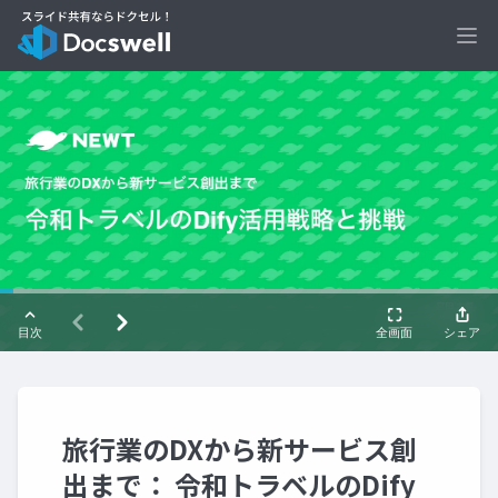
Ope
旅行業のDXから新サービス創
出まで： 令和トラベルのDify