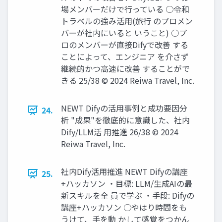
場メンバーだけで行っている ○令和
トラベルの強み活用(旅行 のプロメン
バーが社内にいると いうこと) ○プ
ロのメンバーが直接Difyで改善 する
ことによって、エンジニア を介さず
継続的かつ高速に改善 することがで
きる 25/38 © 2024 Reiwa Travel, Inc.
NEWT Difyの活用事例と成功要因分
24.
析 "成果"を徹底的に意識した、社内
Dify/LLM活 用推進 26/38 © 2024
Reiwa Travel, Inc.
社内Dify活用推進 NEWT Difyの講座
25.
+ハッカソン ・目標: LLM/生成AIの最
新スキルを全 員で学ぶ ・手段: Difyの
講座+ハッカソン ○やはり時間をも
うけて、手を動 かして感覚をつかん