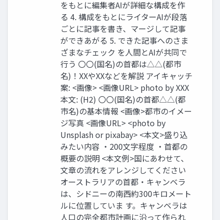
をもとに編集者AIが詳細な構成を作
る 4. 構成をもとにライターAIが段落
ごとに記事を書き、マージして記事
ができあがる 5. できた記事へのさま
ざまなチェック を人間とAIが共同で
行う 〇〇(国名)の首都は△△(都市
名)！XXやXXなどを解説 アイキャッチ
案: <画像> <画像URL> photo by XXX
本文: (H2) 〇〇(国名)の首都△△(都
市名)の基本情報 <画像>都市のイメー
ジ写真 <画像URL> <photo by
Unsplash or pixabay> <本文>盛り込
みたい内容 ・200文字程度 ・首都の
概要の説明 <本文例>国にあわせて、
文章の流れをアレンジしてください
オーストラリアの首都・キャンベラ
は、シドニーの南西約300キロメート
ルに位置していま す。キャンベラは
人口の完全都市計画に沿って作られ