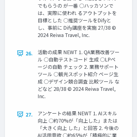
でもらうの が一番 ○ハッカソンで
は、実際に使われ るアウトプットを
目標とした ○推奨ツールをDifyと
し、事前に Dify講座を実施 27/38 ©
2024 Reiwa Travel, Inc.
活動の成果 NEWT 1. QA業務改善ツー
26.
ル ○自動テストコード 生成 ○LPペ
ージの自動 チェック 2. 業務サポート
ツール ○観光スポット紹介 ページ生
成 ○デザイン競合調査 比較ツール な
どなど 28/38 © 2024 Reiwa Travel,
Inc.
アンケートの結果 NEWT 1. AIスキル
27.
向上 ○約70%が「向上した」または
「大きく向上 した」と回答 2. 今後の
AI活用意欲 ○約65%が「積極的に業