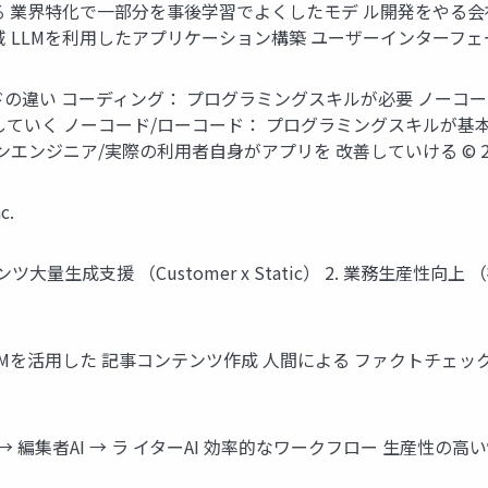
 業界特化で一部分を事後学習でよくしたモデ ル開発をやる会社
を利用したアプリケーション構築 ユーザーインターフェース設計も重要です
ドの違い コーディング： プログラミングスキルが必要 ノーコ
していく ノーコード/ローコード： プログラミングスキルが基
ニア/実際の利用者自身がアプリを 改善していける © 2024 Reiwa
c.
生成支援 （Customer x Static） 2. 業務生産性向上 （社内
ic LLMを活用した 記事コンテンツ作成 人間による ファクトチェック 
→ 編集者AI → ラ イターAI 効率的なワークフロー 生産性の高い制作プロセス