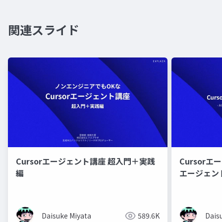
関連スライド
Cursorエージェント講座 超入門＋実践
Cursorエ
編
エージェン
か？ -
Daisuke Miyata
589.6K
Dais