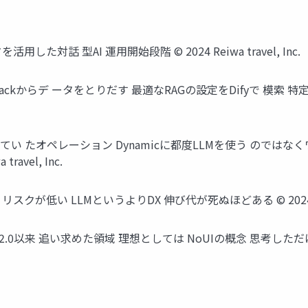
用した対話 型AI 運用開始段階 © 2024 Reiwa travel, Inc.
やSlackからデ ータをとりだす 最適なRAGの設定をDifyで 模索 特
でやってい たオペレーション Dynamicに都度LLMを使う ので
avel, Inc.
低い LLMというよりDX 伸び代が死ぬほどある © 2024 Reiwa 
eb2.0以来 追い求めた領域 理想としては NoUIの概念 思考しただけで 答えが