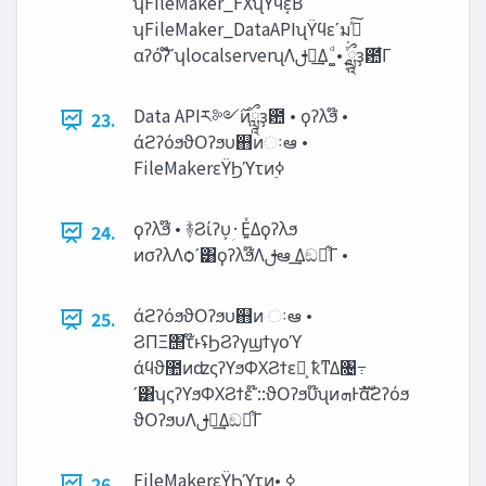
ʮFileMaker_FXʯΫϥε͔Β
ʮFileMaker_DataAPIʯΫϥεʹมߋͯ͠
αʔόʔ໊ʹʮlocalserverʯΛࢦఆ͢Δ ͚ͩ • ͍͔ͭ͘ཹҙ఺͋Γ
Data APIར༻࣌ͷཹҙ఺ • ϙʔλϧ໊ •
23.
άϩʔόϧϑΟʔϧυ஋ͷઃఆ •
FileMakerεΫϦϓτͷ࣮ߦ
ϙʔλϧ໊ • ؔ࿈Ϩίʔυ͕‫·ؚ‬Ε͍ͯΔϙʔλϧ
24.
ͷσʔλΛѻ͏ʹ͸ϙʔλϧ໊Λࢦఆ ͢Δඞཁ͋Γ •
άϩʔόϧϑΟʔϧυ஋ͷ ઃఆ •
25.
ϨΠΞ΢τ໊ͱʢϦϨʔγϣϯγοϓ
άϥϑ಺ͷʣςʔϒϧΦΧϨϯε໊͕ ҟͳΔ৔߹
ʹ͸ʮςʔϒϧΦΧϨϯε ໊::ϑΟʔϧυ໊ʯͷ‫Ͱࣜܗ‬άϩʔόϧ
ϑΟʔϧυΛࢦఆ͢Δඞཁ͋Γ
FileMakerεΫϦϓτͷ࣮ߦ •
26.