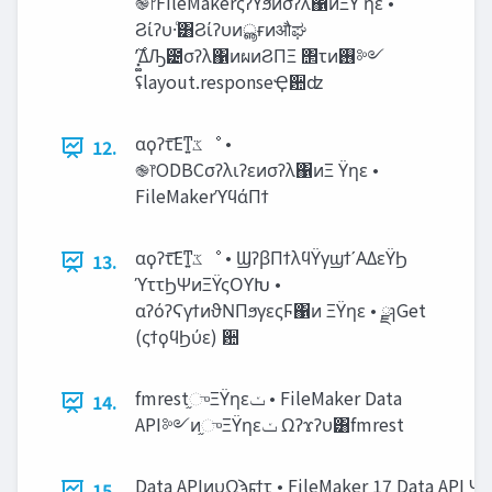
֎෦FileMakerςʔϒϧͷσʔλ΁ͷΞΫ ηε •
Ϩίʔυ·ͨ͸Ϩίʔυͷൣғͷऔಘ
ʢlayout.responseҾ਺ʣ
αϙʔτ͞Εͳ͍‫ػ‬ೳ •
12.
֎෦ODBCσʔλιʔεͷσʔλ΁ͷΞ Ϋηε •
FileMakerϓϥάΠϯ
αϙʔτ͞Εͳ͍‫ػ‬ೳ • ϢʔβΠϯλϥΫγϣϯʹΑΔεΫϦ
13.
ϓττϦΨͷΞΫςΟϒԽ •
αʔόʔϚγϯͷϑΝΠϧγεςϜ΁ͷ ΞΫηε • ྫɿGet
(ςϯϙϥϦύε) ؔ਺
fmrest֦ுΞΫηε‫ݖ‬ • FileMaker Data
14.
API༻ͷ֦ுΞΫηε‫ݖ‬ Ωʔϫʔυ͸fmrest
Data APIͷυΩϡϝϯτ • FileMaker 17 Data API Ψ
15.