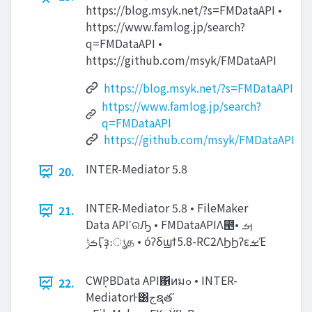
https://blog.msyk.net/?s=FMDataAPI •
https://www.famlog.jp/search?
q=FMDataAPI •
https://github.com/msyk/FMDataAPI
https://blog.msyk.net/?s=FMDataAPI
https://www.famlog.jp/search?
q=FMDataAPI
https://github.com/msyk/FMDataAPI
INTER-Mediator 5.8
20.
INTER-Mediator 5.8 • FileMaker
21.
Data APIʹରԠ • FMDataAPIΛ౥ࡌ •
‫ࡏݱ‬Ӷҙ։ൃத • όʔδϣϯ5.8-RC2ΛϦϦʔεࡁΈ
CWP͔ΒData API΁ͷมߋ • INTER-
22.
MediatorͰ͸‫ج‬ຊతʹ