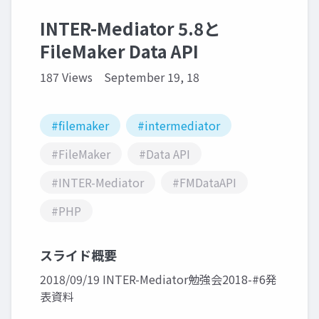
INTER-Mediator 5.8と
FileMaker Data API
187 Views
September 19, 18
#filemaker
#intermediator
#FileMaker
#Data API
#INTER-Mediator
#FMDataAPI
#PHP
スライド概要
2018/09/19 INTER-Mediator勉強会2018-#6発
表資料