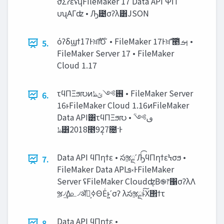
ϑΣʔεʢʮFileMaker 17 Data API ΨΠ
υʯΑΓʣ • Ԡ౴σʔλ͸JSON
όʔδϣϯ17Ͱਖ਼ࣜ൛ʹ • FileMaker 17Ͱਖ਼ࣜʹ౥ࡌ •
5.
FileMaker Server 17 • FileMaker
Cloud 1.17
τϥΠΞϧ൛ͷ࢖༻‫ݶظ‬ • FileMaker Server
6.
16ͱFileMaker Cloud 1.16ͷFileMaker
Data API͸τϥΠΞϧ൛ • ࢼ༻‫ؒ
ظ‬͸2018೥9݄27೔·Ͱ
Data API ϥΠηϯε • సૹྔʹԠͨ͡ϥΠηϯεϞσϧ •
7.
FileMaker Data API‫ܦ‬༝ͰFileMaker
Server ʢFileMaker Cloudʣ͔Β֎෦΁σʔλΛ
ૹ৴͢Δ௨৴ॲཧ͕ߦΘΕͨͱ͖ʹσʔ λసૹྔͱͯ͠Χ΢ϯτ
Data API ϥΠηϯε •
8.