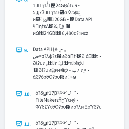
1ϥΠηϯε͋ͨΓ೥ؒ24GB͕όϯυϧ •
5ϢʔβϥΠηϯεͰ͸σʔλసૹྔ
ͷ೥্ؒ‫ݶ‬͸120GB • ೥ؒData API
ϥΠηϯεΛ௥Ճߪೖ͢Δ ৔߹
ͷՁ֨͸24GB෼Ͱ6,480ԁʢ੫ผʣ
Data APIͰͰ͖Δૢ࡞ •
9.
‫ڞ‬༗σʔλϕʔε΁ͷϩάΠϯ·ͨ͸ϩ άΞ΢τ •
Ϩίʔυͷ࡞੒ɺฤूɺ࡟আɺऔಘɺ
·ͨ͸Ϩίʔυͷൣғͷऔಘ • ‫ࡧݕ‬ͷ࣮ߦ •
άϩʔόϧϑΟʔϧυ஋ͷઃఆ
όʔδϣϯ17͔Βར༻Մೳ •
10.
FileMakerεΫϦϓτͷ࣮ߦ •
ΦϒδΣΫτϑΟʔϧυ΁ͷσʔλͷ Ξοϓϩʔυ
όʔδϣϯ17͔Βར༻Մೳ •
11.