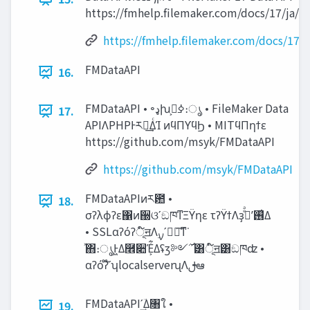
https://fmhelp.filemaker.com/docs/17/ja/ d
https://fmhelp.filemaker.com/docs/17/j
FMDataAPI
16.
FMDataAPI • ৽‫ډ‬խߦࢯ͕։ൃ • FileMaker Data
17.
APIΛPHPͰར༻͢ΔͨΊ ͷϥΠϒϥϦ • MITϥΠηϯε
https://github.com/msyk/FMDataAPI
https://github.com/msyk/FMDataAPI
FMDataAPIͷར఺ •
18.
σʔλϕʔε΁ͷ઀ଓʹඞཁͳΞΫηε τʔΫϯΛҙࣝͤͣʹ࢖͑Δ
• SSLαʔόʔূ໌ॻΛ࣮ࡍʹಋೖ͠ͳ͘
ͯ΋։ൃͰ͖Δ࿮૊Έ͕͋Δʢӡ༻࣌ ʹ͸ূ໌ॻ͸ඞཁʣ •
αʔόʔ໊ʹʮlocalserverʯΛࢦఆ
FMDataAPIʹؔ͢Δ৘ใ •
19.