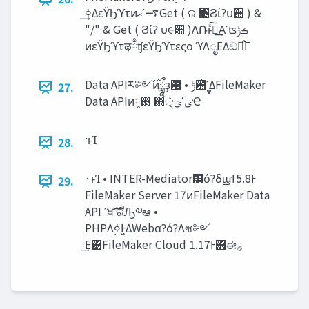
࣮ߦ͢ΔεΫϦϓτͷ࠷‫ʹޙ‬Get ( ର ৅Ϩίʔυ਺ ) &
"/" & Get ( Ϩίʔ υ૯਺ )Λ݁Ռͱͯ͠ฦ͢Α͏ʹʦ‫ࡏݱ‬
ͷεΫϦϓτऴྃʧεΫϦϓτεςο ϓΛೖΕΔඞཁ͋Γ
Data APIར༻࣌ͷཹҙ఺ • ‫͚͓ʹ఺࣌ݱ‬ΔFileMaker
27.
Data APIͷ࢓༷ ΍੍‫ىʹݶ‬Ҽ
·ͱΊ
28.
·ͱΊ • INTER-Mediator͸όʔδϣϯ5.8Ͱ
29.
FileMaker Server 17ͷFileMaker Data
API ʹਖ਼ࣜʹରԠ༧ఆ •
PHPΛ࣮ߦͰ͖ΔWebαʔόʔΛซ༻
͢Ε͹FileMaker Cloud 1.17Ͱ΋ಈ࡞