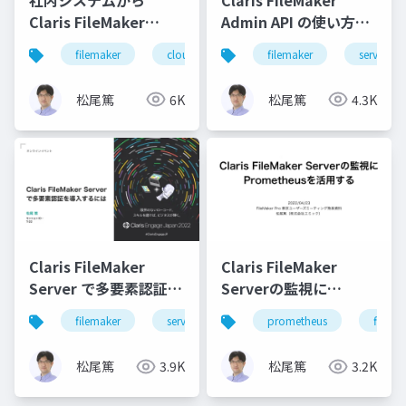
Claris FileMaker
Admin API の使い方と
Cloud に接続する際に
最新情報
filemaker
cloud
filemaker
server
知っておきたいポイン
ト
松尾篤
6K
松尾篤
4.3K
Claris FileMaker
Claris FileMaker
Server で多要素認証を
Serverの監視に
導入するには
Prometheusを活用す
filemaker
server
security
prometheus
mfa
filema
る
松尾篤
3.9K
松尾篤
3.2K