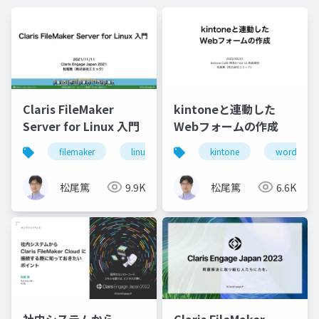
Claris FileMaker
kintoneと連動した
Server for Linux 入門
Webフォームの作成
filemaker
linux
server
kintone
wordpress
松尾篤
9.9K
松尾篤
6.6K
社内システムから
Claris FileMaker