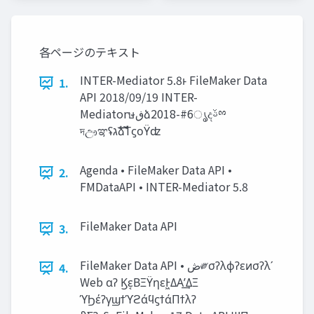
各ページのテキスト
INTER-Mediator 5.8ͱ FileMaker Data
1.
API 2018/09/19 INTER-
Mediatorษ‫ڧ‬ձ2018-#6ൃදࢿྉ
দඌಞʢ‫ࣜג‬ձࣾΤϛοΫʣ
Agenda • FileMaker Data API •
2.
FMDataAPI • INTER-Mediator 5.8
FileMaker Data API
3.
FileMaker Data API • ‫ڞ‬༗σʔλϕʔεͷσʔλʹ
4.
Web αʔ Ϗε͔ΒΞΫηεͰ͖ΔΑ͏ʹ͢ΔΞ
ϓϦέʔγϣϯϓϩάϥϛϯάΠϯλʔ