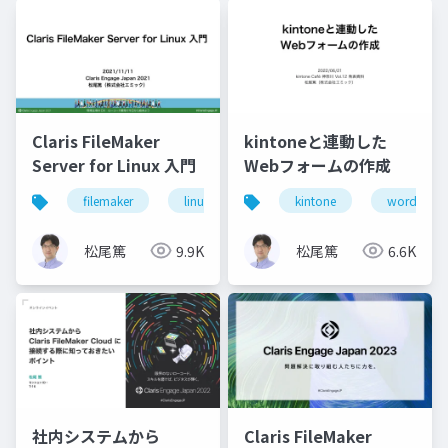
Claris FileMaker
kintoneと連動した
Server for Linux 入門
Webフォームの作成
filemaker
linux
server
kintone
wordpress
松尾篤
9.9K
松尾篤
6.6K
社内システムから
Claris FileMaker