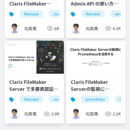
Claris FileMaker
Admin API の使い方と
Cloud に接続する際に
最新情報
filemaker
cloud
filemaker
server
知っておきたいポイン
ト
松尾篤
6K
松尾篤
4.3K
Claris FileMaker
Claris FileMaker
Server で多要素認証を
Serverの監視に
導入するには
Prometheusを活用す
filemaker
server
security
prometheus
mfa
filema
る
松尾篤
3.9K
松尾篤
3.2K