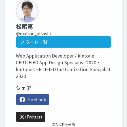
松尾篤
@matsuo_atsushi
スライド一覧
Web Application Developer / kintone
CERTIFIED App Design Specialist 2020 /
kintone CERTIFIED Customization Specialist
2020
シェア
Facebook
(Twitter)
またはPlayer版