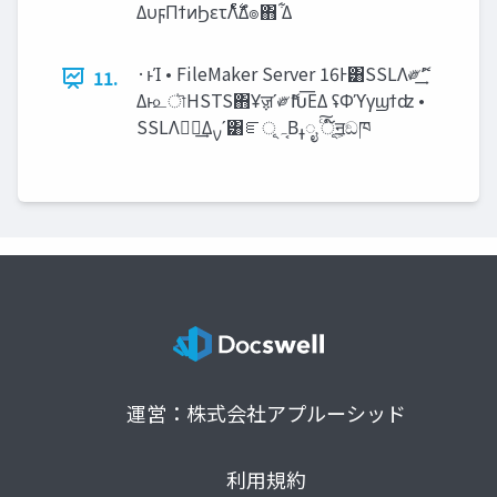
ΔυϝΠϯͷϦετΛ࣋ͨͤΔํ๏΋ ͋Δ
·ͱΊ • FileMaker Server 16Ͱ͸SSLΛ༗ޮʹ͢
11.
Δͱ௨ৗHSTS΋Ұॹʹ༗ޮԽ͞ΕΔ ʢΦϓγϣϯʣ •
SSLΛಋೖ͢Δࡍʹ͸ೝূ‫͔ہ‬Βߪೖ ͨ͠ূ໌ॻ͕ඞཁ
運営：株式会社アプルーシッド
利用規約