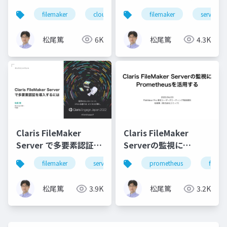
Cloud に接続する際に
最新情報
filemaker
cloud
filemaker
server
知っておきたいポイン
ト
松尾篤
6K
松尾篤
4.3K
Claris FileMaker
Claris FileMaker
Server で多要素認証を
Serverの監視に
導入するには
Prometheusを活用す
filemaker
server
security
prometheus
mfa
filema
る
松尾篤
3.9K
松尾篤
3.2K