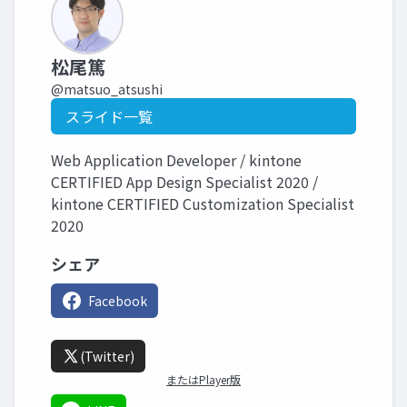
松尾篤
@matsuo_atsushi
スライド一覧
Web Application Developer / kintone
CERTIFIED App Design Specialist 2020 /
kintone CERTIFIED Customization Specialist
2020
シェア
Facebook
(Twitter)
またはPlayer版