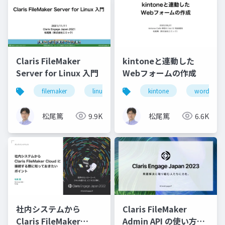
Claris FileMaker
kintoneと連動した
Server for Linux 入門
Webフォームの作成
filemaker
linux
server
kintone
wordpress
松尾篤
9.9K
松尾篤
6.6K
社内システムから
Claris FileMaker
Claris FileMaker
Admin API の使い方と