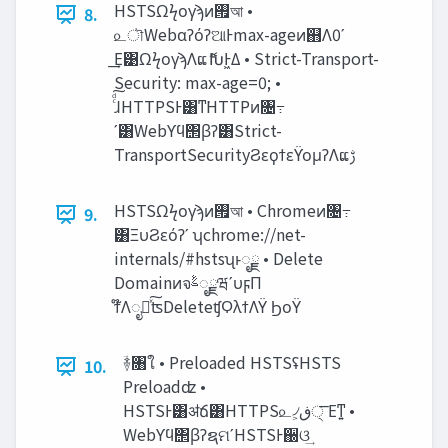
HSTSΩϟογϡͷ࡟আ •
8.
௨ৗWebαʔόʔଆͰmax-ageͷ஋Λ0ʹ
͢Ε͹ΩϟογϡΛແޮԽͰ͖Δ • Strict-Transport-
Security: max-age=0; •
ͨͩ͠ɺHTTPSͰ͸ͳ͘HTTPͷ৔߹
ʹ͸Webϒϥ΢βʔ͸Strict-
TransportSecurityϨεϙϯεϔομʔΛແࢹ
HSTSΩϟογϡͷ࡟আ • Chromeͷ৔߹
9.
͸ΞυϨεόʔʹ ʮchrome://net-
internals/#hstsʯͱೖྗ • Delete
DomainͷจࣈೖྗཝʹυϝΠ
ϯ໊Λೖྗͯ͠ʦDeleteʧϘλϯΛΫ ϦοΫ
ؔ࿈৘ใ • Preloaded HSTSʢHSTS
10.
Preloadʣ •
HSTSͰ͸ॳճ͸HTTPS௨৴͕‫੍͞ڧ‬ Εͳ͍ •
Webϒϥ΢βʔຊମʹHSTSͰ઀ଓ͢