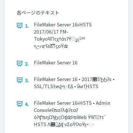
各ページのテキスト
FileMaker Server 16ͱHSTS
1.
2017/06/17 FM-
TokyoϥΠτχϯάτʔΫൃදࢿྉ
দඌಞʢ‫ࣜג‬ձࣾΤϛοΫʣ
FileMaker Server 16
2.
FileMaker Server 16 • 2017೥5݄ʹϦϦʔε •
3.
SSL/TLSؔ࿈ͷվળ͕‫·ؚ‬ΕΔ • ͦͷ͏ͪͷ1͕ͭHSTS
FileMaker Server 16ͱHSTS • Admin
4.
Consoleʢʦσʔλϕʔεαʔ
όʔʧʼʦηΩϡϦςΟʧʣͰʦWeb ΫϥΠΞϯτʹ
HSTS Λ࢖༻͢Δʧ νΣοΫϘοΫε͕৽ઃ