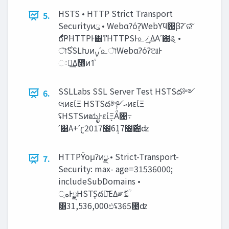
HSTS • HTTP Strict Transport
5.
Securityͷུ • Webαʔόʔ͕Webϒϥ΢βʔʹରͯ͠
ৗ࣌SSLԽͷࡍʹ௨ৗWebαʔόʔଆͰ
ઃఆ͢Δ߲໨ͷ1ͭ
SSLLabs SSL Server Test HSTSద༻
6.
લͷείΞ HSTSద༻‫ޙ‬ͷείΞ
ʢHSTSͷಋೖͰείΞ͕Aͩͬͨ৔߹
ʹ͸A+ʹʗ2017೥6݄17೔࣌఺ʣ
HTTPϔομʔͷྫ • Strict-Transport-
7.
Security: max- age=31536000;
includeSubDomains •
্‫Ͱྫه‬HSTS͕ద༻͞ΕΔ༗ޮ‫ؒظ‬
͸31,536,000ඵʢ365೔ʣ