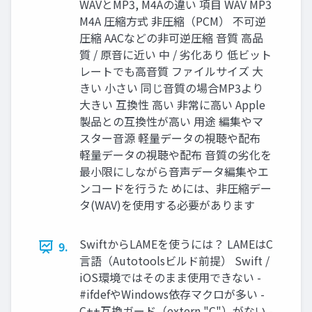
WAVとMP3, M4Aの違い 項目 WAV MP3
M4A 圧縮方式 非圧縮（PCM） 不可逆
圧縮 AACなどの非可逆圧縮 音質 高品
質 / 原音に近い 中 / 劣化あり 低ビット
レートでも高音質 ファイルサイズ 大
きい 小さい 同じ音質の場合MP3より
大きい 互換性 高い 非常に高い Apple
製品との互換性が高い 用途 編集やマ
スター音源 軽量データの視聴や配布
軽量データの視聴や配布 音質の劣化を
最小限にしながら音声データ編集やエ
ンコードを行うた めには、非圧縮デー
タ(WAV)を使用する必要があります
SwiftからLAMEを使うには？ LAMEはC
9.
言語（Autotoolsビルド前提） Swift /
iOS環境ではそのまま使用できない -
#ifdefやWindows依存マクロが多い -
C++互換ガード（extern "C"）がない -