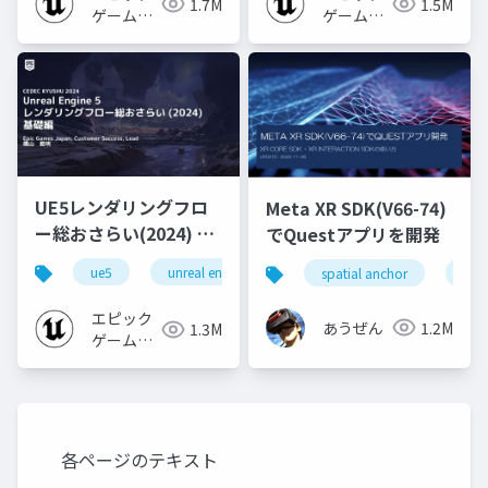
1.7M
1.5M
ゲームズ
ゲームズ
ジャパン
ジャパン
UE5レンダリングフロ
Meta XR SDK(V66-74)
ー総おさらい(2024) 基
でQuestアプリを開発
礎編！
ue5
unreal engine
ue-rendering
spatial anchor
unit
[CEDEC+KYUSHU
2024]
エピック
あうぜん
1.2M
1.3M
ゲームズ
ジャパン
各ページのテキスト