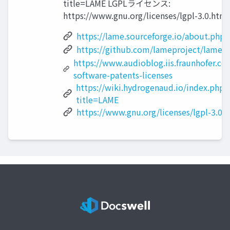
title=LAME LGPLライセンス:
https://www.gnu.org/licenses/lgpl-3.0.html
https://lame.sourceforge.io/about.php
https://github.com/lameproject/lame.g
https://www.audioblog.iis.fraunhofer.c
software-patents-licenses
https://wiki.hydrogenaud.io/index.php?
title=LAME
https://www.gnu.org/licenses/lgpl-3.0.