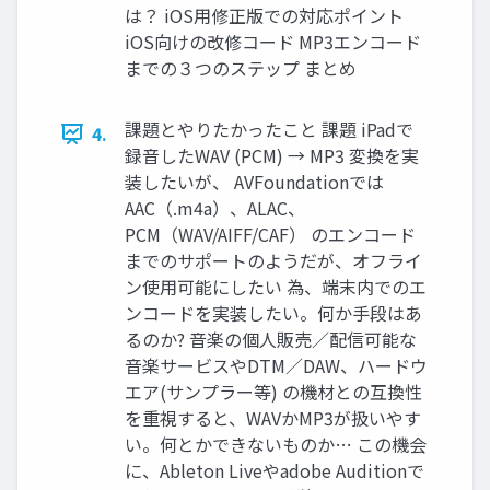
は？ iOS用修正版での対応ポイント
iOS向けの改修コード MP3エンコード
までの３つのステップ まとめ
課題とやりたかったこと 課題 iPadで
4.
録音したWAV (PCM) → MP3 変換を実
装したいが、 AVFoundationでは
AAC（.m4a）、ALAC、
PCM（WAV/AIFF/CAF） のエンコード
までのサポートのようだが、オフライ
ン使用可能にしたい 為、端末内でのエ
ンコードを実装したい。何か手段はあ
るのか? 音楽の個人販売／配信可能な
音楽サービスやDTM／DAW、ハードウ
エア(サンプラー等) の機材との互換性
を重視すると、WAVかMP3が扱いやす
い。何とかできないものか… この機会
に、Ableton Liveやadobe Auditionで