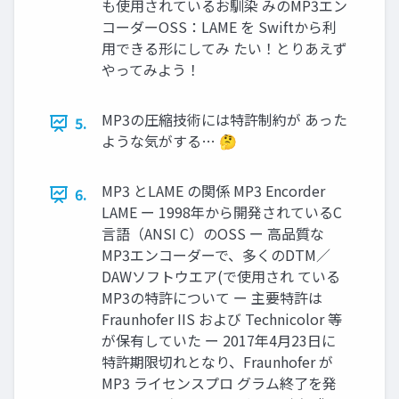
も使用されているお馴染 みのMP3エン
コーダーOSS：LAME を Swiftから利
用できる形にしてみ たい！とりあえず
やってみよう！
MP3の圧縮技術には特許制約が あった
5.
ような気がする… 🤔
MP3 とLAME の関係 MP3 Encorder
6.
LAME ー 1998年から開発されているC
言語（ANSI C）のOSS ー 高品質な
MP3エンコーダーで、多くのDTM／
DAWソフトウエア(で使用され ている
MP3の特許について ー 主要特許は
Fraunhofer IIS および Technicolor 等
が保有していた ー 2017年4月23日に
特許期限切れとなり、Fraunhofer が
MP3 ライセンスプロ グラム終了を発