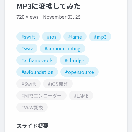
MP3に変換してみた
720 Views
November 03, 25
#swift
#ios
#lame
#mp3
#wav
#audioencoding
#xcframework
#cbridge
#avfoundation
#opensource
#Swift
#iOS開発
#MP3エンコーダー
#LAME
#WAV変換
スライド概要