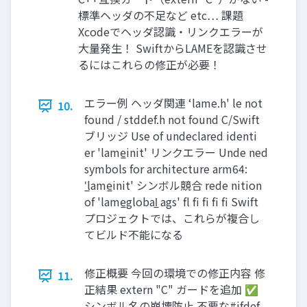
標準ヘッダの不足など etc… 課題
Xcodeでヘッダ認識・リンクエラーが
大量発生！ SwiftからLAMEを認識させ
るにはこれらの修正が必要！
エラー例 ヘッダ関連 ʻlame.h' le not
10.
found / stddef.h not found C/Swift
ブリッジ Use of undeclared identi
er 'lame̲init' リンクエラー Unde ned
symbols for architecture arm64:
'̲lame̲init' シンボル競合 rede nition
of 'lame̲global̲ ags' fl fi fi fi fi Swift
プロジェクトでは、これらが複合し
てビルド不能になる
修正概要 今回の環境での修正内容 修
11.
正結果 extern "C" ガードを追加 ✅
シンボル名の崩壊防止 不要な#ifdef