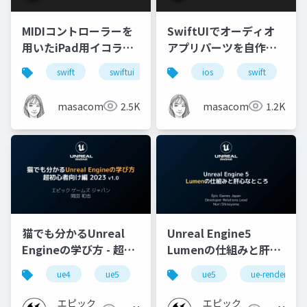
MIDIコントローラーを
SwiftUIでオーディオ
用いたiPad用イコライ
アプリパーツを自作し
ザーアプリの拡張方法
てみよう
swift
swiftui
coremidi
ios
avfoundation
swift
s
masacom
2.5K
masacom
1.2K
猫でも分かるUnreal
Unreal Engine5
Engineの学び方 - 超初
Lumenの仕組みと肝心
心者向け編 - 2023 v1.0
なところ
ue4
ue5
ue-beginner
ue5
ue-rendering
エピック
エピック