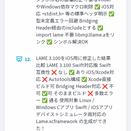
やWindows依存マクロ削除 ✅ iOS対
応 <stdint.h> 等の標準ヘッダ明示 ✅
型未定義エラー回避 Bridging
Header経由のincludeとする ✅
import lame 不要 libmp3lame.aをリ
ンク ✅ シンボル解決OK
LAME 3.100をiOS用に修正した結果
12.
比較 LAME 3.100 Swift対応版 Swift
互換性 ❌ なし ✅ あり iOS/Xcode対
応 ❌ Autotools構成 ✅ Xcode直接
ビルド可 Bridging Header対応 ❌ 不
可 ✅可 そのままビルド ❌ 多数エラ
ー ✅ 通る 使用対象 Linux /
Windows Cアプリ Swift / iOSアプリ
デバイス＋シミュレータ両対応の
Lame.xcframework の生成ができ
た！