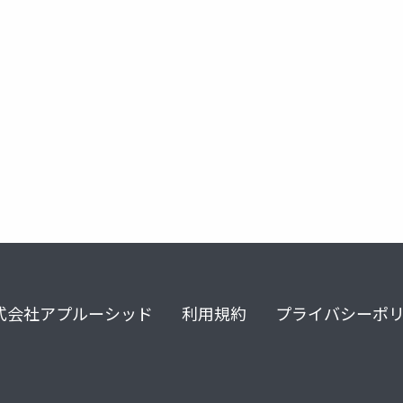
wav
audioencoding
xcframework
cbridge
式会社アプルーシッド
利用規約
プライバシーポ