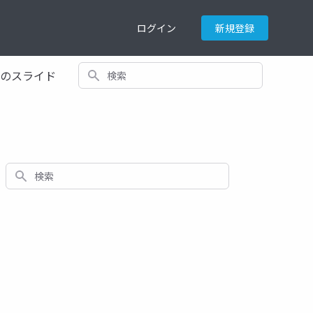
ログイン
新規登録
検索
てのスライド
検索