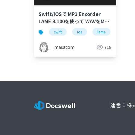
Swift/iOSで MP3 Encorder
LAME 3.100を使って WAVをMP3
に変換してみた
swift
ios
lame
mp3
masacom
718
運営：株