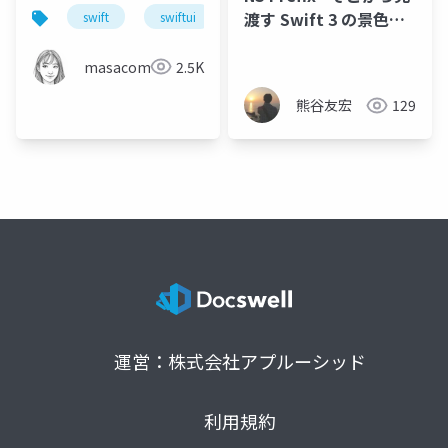
ザーアプリの拡張方法
渡す Swift 3 の景色
swift
swiftui
coremidi
avfoundation
#startup_mobile
masacom
2.5K
熊谷友宏
129
運営：株式会社アプルーシッド
利用規約