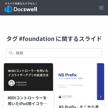
Ope
タグ #foundation に関するスライド
検索
MIDIコントローラーを
用いたiPad用イコライ
NS Prefix - そこから見