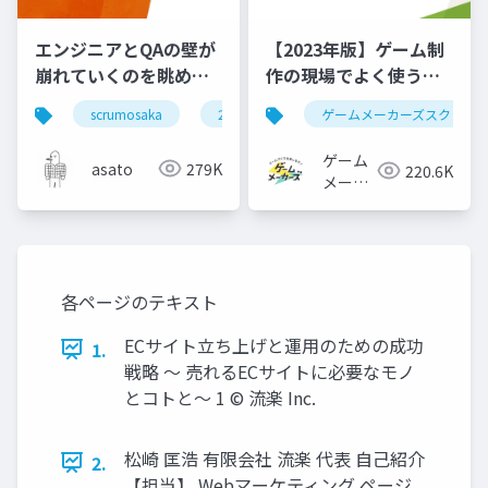
エンジニアとQAの壁が
【2023年版】ゲーム制
崩れていくのを眺めて
作の現場でよく使うツ
いた #scrumosaka
ールをまるっと紹介
scrumosaka
2024
scrum
ゲームメーカーズスクラン
agile
ゲーム
asato
279K
220.6K
メーカ
ーズ
各ページのテキスト
ECサイト立ち上げと運用のための成功
1.
戦略 〜 売れるECサイトに必要なモノ
とコトと〜 1 © 流楽 Inc.
松崎 匡浩 有限会社 流楽 代表 自己紹介
2.
【担当】 Webマーケティング ページ