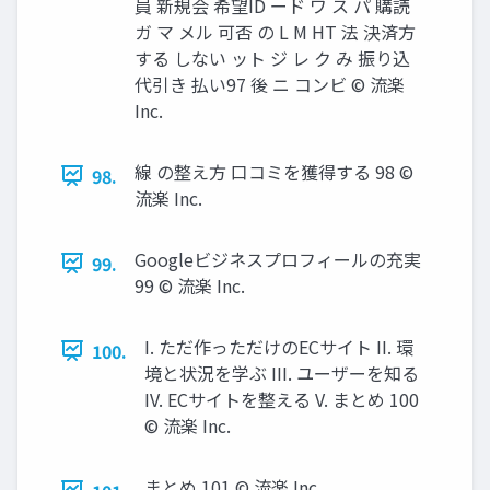
員 新規会 希望ID ード ワ ス パ 購読
ガ マ メル 可否 の L M HT 法 決済方
する しない ット ジ レ ク み 振り込
代引き 払い97 後 ニ コンビ © 流楽
Inc.
線 の整え方 口コミを獲得する 98 ©
98.
流楽 Inc.
Googleビジネスプロフィールの充実
99.
99 © 流楽 Inc.
I. ただ作っただけのECサイト II. 環
100.
境と状況を学ぶ III. ユーザーを知る
IV. ECサイトを整える V. まとめ 100
© 流楽 Inc.
まとめ 101 © 流楽 Inc.