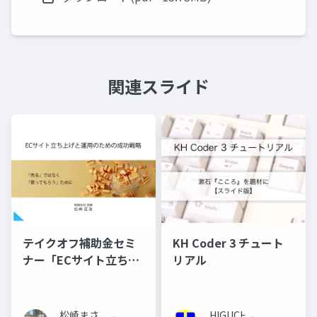
関連スライド
テイクオフ補助金セミ
KH Coder 3 チュート
ナー「ECサイト立ち上
リアル
げと運用のための成功
戦略」スライド抜粋版
松崎まさ
HIGUCHI