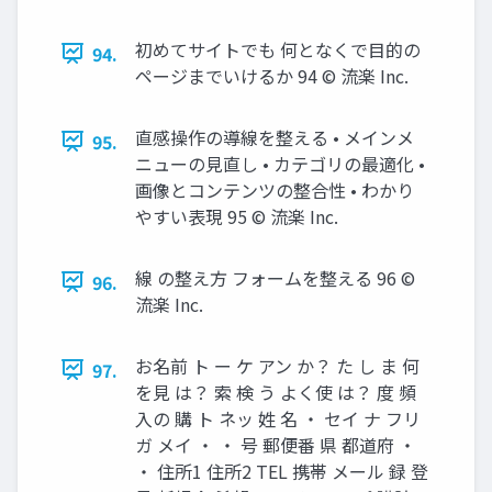
初めてサイトでも 何となくで目的の
94.
ページまでいけるか 94 © 流楽 Inc.
直感操作の導線を整える • メインメ
95.
ニューの見直し • カテゴリの最適化 •
画像とコンテンツの整合性 • わかり
やすい表現 95 © 流楽 Inc.
線 の整え方 フォームを整える 96 ©
96.
流楽 Inc.
お名前 ト ー ケ アン か？ た し ま 何
97.
を見 は？ 索 検 う よく使 は？ 度 頻
入の 購 ト ネッ 姓 名 ・ セイ ナ フリ
ガ メイ ・ ・ 号 郵便番 県 都道府 ・
・ 住所1 住所2 TEL 携帯 メール 録 登