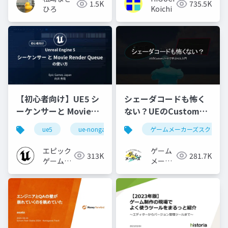
1.5K
735.5K
ひろ
Koichi
【初心者向け】UE5 シ
シェーダコードも怖く
ーケンサーと Movie
ない？UEのCustomノ
Render Queue の使い
ードで学ぶHLSL入門
ue5
ue-nongame
ゲームメーカーズスクラン
方【Cinematic Dive
2023】
エピック
ゲーム
313K
281.7K
ゲームズ
メーカ
ジャパン
ーズ