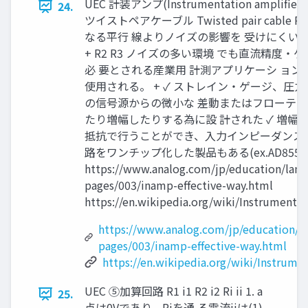
UEC 計装アンプ(Instrumentation amplifier) O
24.
ツイストペアケーブル Twisted pair cable 
なる平行 線よりノイズの影響を 受けにくい R3 R1 
+ R2 R3 ノイズの多い環境 でも直流精度・
必 要とされる産業用 計測アプリケーシ ョン
使用される。 + ✓ ストレイン・ゲージ、圧
の信号源からの微小な 差動またはフローテ
たり増幅したりする為に設 計された ✓ 増幅
抵抗で行うことができ、入力インピーダンス も
路をワンチップ化した製品もある(ex.AD8553
https://www.analog.com/jp/education/land
pages/003/inamp-effective-way.html
https://en.wikipedia.org/wiki/Instrumentat
https://www.analog.com/jp/education/l
pages/003/inamp-effective-way.html
https://en.wikipedia.org/wiki/Instrume
UEC ⑤加算回路 R1 i1 R2 i2 Ri ii 1. a
25.
点は0Vであり，Riを通 る電流iiは(1)