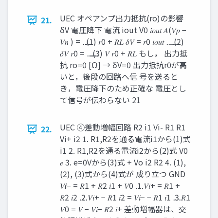
UEC オペアンプ出力抵抗(ro)の影響
21.
δV 電圧降下 電流 iout V0 𝑖𝑜𝑢𝑡 𝐴(𝑉𝑝 −
𝑉𝑛 ) = ⋯ ⋯ (1) 𝑟0 + 𝑅𝐿 𝛿𝑉 = 𝑟0 𝑖𝑜𝑢𝑡 ⋯ ⋯ ⋯ ⋯ (2)
𝛿𝑉 𝑟0 = ⋯ ⋯ ⋯ (3) 𝑉 𝑟0 + 𝑅𝐿 もし， 出力抵
抗 ro=0 [Ω] → δV=0 出力抵抗r0が高
いと，後段の回路へ信 号を送ると
き，電圧降下のため正確な 電圧とし
て信号が伝わらない 21
UEC ④差動増幅回路 R2 i1 Vi- R1 R1
22.
Vi+ i2 1. R1,R2を通る電流i1から(1)式
i1 2. R1,R2を通る電流i2から(2)式 V0
𝑒 3. e=0Vから(3)式 + Vo i2 R2 4. (1),
(2), (3)式から(4)式が 成り立つ GND
𝑉𝒊− = 𝑅1 + 𝑅2 𝑖1 + 𝑉0 ⋯ 1 𝑉𝑖+ = 𝑅1 +
𝑅2 𝑖2 ⋯ 2 𝑉𝑖+ − 𝑅1 𝑖2 = 𝑉𝑖− − 𝑅1 𝑖1 ⋯ 3 𝑅1
𝑉0 = 𝑉 − 𝑉𝑖− 𝑅2 𝑖+ 差動増幅器は、交