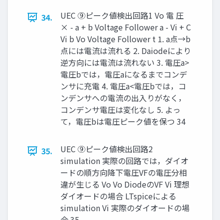
UEC ⑨ピーク値検出回路1 Vo 電 圧
34.
× - a + b Voltage Follower a - Vi + C
Vi b Vo Voltage Follower t 1. a点→b
点には電流は流れる 2. Daiodeにより
逆方向には電流は流れない 3. 電圧a>
電圧bでは，電圧aになるまでコンデ
ンサに充電 4. 電圧a<電圧bでは，コ
ンデンサへの電流の出入りがなく，
コンデンサ電圧は変化なし 5. よっ
て，電圧bは電圧ピーク値を保つ 34
UEC ⑨ピーク値検出回路2
35.
simulation 実際の回路では，ダイオ
ードの順方向降下電圧VFの電圧分相
違が生じる Vo Vo DiodeのVF Vi 理想
ダイオードの場合 LTspiceによる
simulation Vi 実際のダイオードの場
合 35