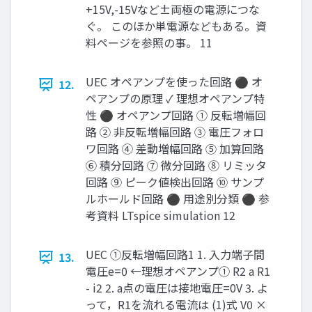
+15V,-15Vなど±両極の電源につな
ぐ。 このほか単電源などもある。資
料ページを参照の事。 11
UEC オペアンプを使った回路 ⚫ オ
12.
ペアンプの原理 ✓ 理想オペアンプ特
性 ⚫ オペアンプ回路 ① 反転増幅回
路 ② 非反転増幅回路 ③ 電圧フォロ
ワ回路 ④ 差動増幅回路 ⑤ 加算回路
⑥ 積分回路 ⑦ 微分回路 ⑧ リミッタ
回路 ⑨ ピーク値検出回路 ⑩ サンプ
ルホールド回路 ⚫ 用途別分類 ⚫ 参
考資料 LTspice simulation 12
UEC ①反転増幅回路1 1. 入力端子間
13.
電圧e=0 ←理想オペアンプ① R2 a R1
- i2 2. a点の電圧は接地電圧=0V 3. よ
って，R1を流れる電流は (1)式 V0 ×