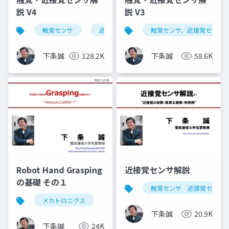
説 V4
説 V3
触覚センサ
近接覚センサ
触覚センサ、近接覚センサ、す
すべり覚センサ
下条誠
128.2K
下条誠
58.6K
Robot Hand Grasping
近接覚センサ解説
の基礎 その１
触覚センサ 近接覚センサ
メカトロニクス
ロボットハンド
grasp
把
下条誠
20.9K
下条誠
24K