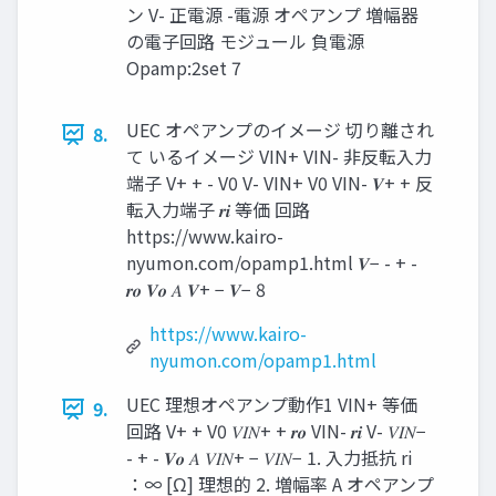
ン V- 正電源 -電源 オペアンプ 増幅器
の電子回路 モジュール 負電源
Opamp:2set 7
UEC オペアンプのイメージ 切り離され
8.
て いるイメージ VIN+ VIN- 非反転入力
端子 V+ + - V0 V- VIN+ V0 VIN- 𝑽+ + 反
転入力端子 𝒓𝒊 等価 回路
https://www.kairo-
nyumon.com/opamp1.html 𝑽− - + -
𝒓𝒐 𝑽𝒐 𝐴 𝑽+ − 𝑽− 8
https://www.kairo-
nyumon.com/opamp1.html
UEC 理想オペアンプ動作1 VIN+ 等価
9.
回路 V+ + V0 𝑉𝐼𝑁+ + 𝒓𝒐 VIN- 𝒓𝒊 V- 𝑉𝐼𝑁−
- + - 𝑽𝒐 𝐴 𝑉𝐼𝑁+ − 𝑉𝐼𝑁− 1. 入力抵抗 ri
：∞ [Ω] 理想的 2. 増幅率 A オペアンプ