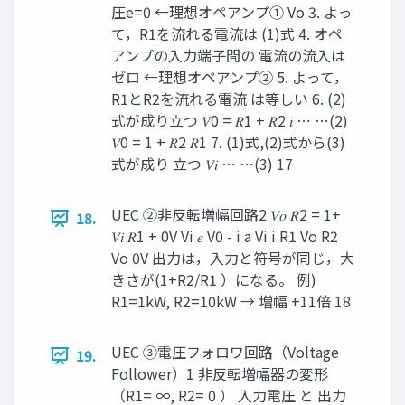
圧e=0 ←理想オペアンプ① Vo 3. よっ
て，R1を流れる電流は (1)式 4. オペ
アンプの入力端子間の 電流の流入は
ゼロ ←理想オペアンプ② 5. よって，
R1とR2を流れる電流 は等しい 6. (2)
式が成り立つ 𝑉0 = 𝑅1 + 𝑅2 𝑖 ⋯ ⋯(2)
𝑉0 = 1 + 𝑅2 𝑅1 7. (1)式,(2)式から(3)
式が成り 立つ 𝑉𝑖 ⋯ ⋯(3) 17
UEC ②非反転増幅回路2 𝑉𝑜 𝑅2 = 1+
18.
𝑉𝑖 𝑅1 + 0V Vi 𝑒 V0 - i a Vi i R1 Vo R2
Vo 0V 出力は，入力と符号が同じ，大
きさが(1+R2/R1 ）になる。 例)
R1=1kW, R2=10kW → 増幅 +11倍 18
UEC ③電圧フォロワ回路（Voltage
19.
Follower）1 非反転増幅器の変形
（R1= ∞, R2= 0 ） 入力電圧 と 出力