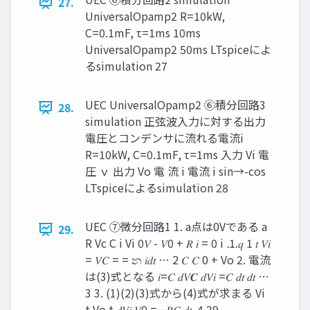
27.
UniversalOpamp2 R=10kW,
C=0.1mF, τ=1ms 10ms
UniversalOpamp2 50ms LTspiceによ
るsimulation 27
UEC UniversalOpamp2 ⑥積分回路3
28.
simulation 正弦波入力に対する出力
電圧とコンデンサに流れる電流i
R=10kW, C=0.1mF, τ=1ms 入力 Vi 電
圧 ｖ 出力 Vo 電 流 i 電流 i sin→-cos
LTspiceによるsimulation 28
UEC ➆微分回路1 1. a点は0Vである a
29.
R Vc C i Vi 0𝑉 - 𝑉0 + 𝑅 𝑖 = 0 i ⋯ 1 𝑞 1 𝑡 𝑉𝑖
= 𝑉𝐶 = = න 𝑖𝑑𝑡 ⋯ 2 𝐶 𝐶 0 + Vo 2. 電流
は(3)式となる 𝑖=𝐶 𝑑𝑉𝑪 𝑑𝑉𝑖 =𝐶 𝑑𝑡 𝑑𝑡 ⋯
3 3. (1)(2)(3)式から(4)式が求まる Vi
t Vo t 𝑑𝑉𝑖 𝑉0 = −𝑅𝐶 𝑑𝑡 ⋯ 4 29