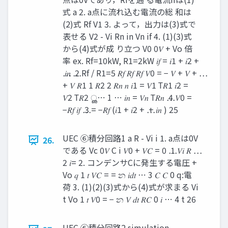
式 a 2. a点に流れ込む電流の総 和は
(2)式 Rf V1 3. よって，出力は(3)式で
表せる V2 - Vi Rn in Vn if 4. (1)(3)式
から(4)式が成 り立つ V0 0𝑉 + Vo 倍
率 ex. Rf=10kW, R1=2kW 𝑖𝑓 = 𝑖1 + 𝑖2 +
⋯ 𝑖𝑛 ⋯ 2 Rf / R1=5 𝑅𝑓 𝑅𝑓 𝑅𝑓 𝑉0 = − 𝑉 + 𝑉 + ⋯
+ 𝑉 𝑅1 1 𝑅2 2 𝑅𝑛 𝑛 𝑖1 = 𝑉1 Τ𝑅1 𝑖2 =
𝑉2 Τ𝑅2 ൢ⋯ 1 ⋯ 𝑖𝑛 = 𝑉𝑛 Τ𝑅𝑛 ⋯ 4 𝑉0 =
−𝑅𝑓 𝑖𝑓 ⋯ 3 = −𝑅𝑓 (𝑖1 + 𝑖2 + ⋯ + 𝑖𝑛 ) 25
UEC ⑥積分回路1 a R - Vi i 1. a点は0V
26.
である Vc 0𝑉 C i 𝑉0 + 𝑉𝐶 = 0 ⋯ 1 𝑉𝑖 𝑅 ⋯
2 𝑖= 2. コンデンサCに発生する電圧 +
Vo 𝑞 1 𝑡 𝑉𝐶 = = න 𝑖𝑑𝑡 ⋯ 3 𝐶 𝐶 0 q:電
荷 3. (1)(2)(3)式から(4)式が求まる Vi
t Vo 1 𝑡 𝑉0 = − න 𝑉 𝑑𝑡 𝑅𝐶 0 𝑖 ⋯ 4 t 26
UEC ⑥積分回路2 simulation