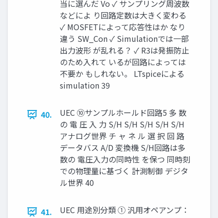
当に選んだ Vo ✓ サンプリング周波数
などによ り回路定数は大きく変わる
✓ MOSFETによって応答性はか なり
違う SW_Con ✓ Simulationでは一部
出力波形 が乱れる？ ✓ R3は発振防止
のため入れて いるが回路によっては
不要か もしれない。 LTspiceによる
simulation 39
UEC ⑩サンプルホールド回路5 多 数
40.
の 電 圧 入 力 S/H S/H S/H S/H S/H
アナログ世界 チ ャ ネ ル 選 択 回 路
データバス A/D 変換機 S/H回路は多
数の 電圧入力の同時性 を保つ 同時刻
での物理量に基づく 計測制御 デジタ
ル世界 40
UEC 用途別分類 ① 汎用オペアンプ：
41.