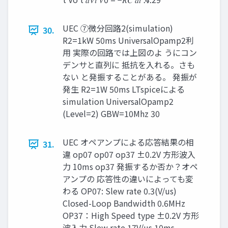
UEC ➆微分回路2(simulation)
30.
R2=1kW 50ms UniversalOpamp2利
用 実際の回路では上図のよ うにコン
デンサと直列に 抵抗を入れる。さも
ない と発振することがある。 発振が
発生 R2=1W 50ms LTspiceによる
simulation UniversalOpamp2
(Level=2) GBW=10Mhz 30
UEC オペアンプによる応答結果の相
31.
違 op07 op07 op37 ±0.2V 方形波入
力 10ms op37 発振するか否か？オペ
アンプの 応答性の違いによっても変
わる OP07: Slew rate 0.3(V/us)
Closed-Loop Bandwidth 0.6MHz
OP37：High Speed type ±0.2V 方形
波入力 Slew rate 17V/µs 10ms