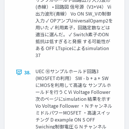
(赤線） • 回路図 信号源（V3+V4） Vi
出力波形(青線） Vo ON SW_Vの制御
入力 ✓ OPアンプUniversalOpamp2を
用いた ✓ 利用素子，回路定数などは
適当に選んだ。 ✓ Switch素子のON
抵抗は低すぎると発振 する可能性が
ある OFF LTspiceによるsimulation
37
UEC ⑩サンプルホールド回路3
38.
(MOSFETの利用） SW - b + a + SW
にMOSを利用して高速な サンプルホ
ールドを行う C Vi Voltage Follower
次のページにsimulation 結果を示す
Vo Voltage Follower ・Ｎチャンネル
ミドルパワーMOSFET ・高速スイッ
チング D example ON S OFF
Swiching制御電圧 G Ｎチャンネル