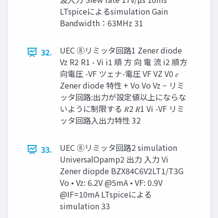
LTspiceによるsimulation Gain
Bandwidth：63MHz 31
UEC ⑧リミッタ回路1 Zener diode
32.
Vz R2 R1 - Vi i1 順 方 向 電 流 i2 順方
向電圧 -VF ツェナ-電圧 VF VZ V0 𝑒
Zener diode 特性 + Vo Vo Vz − リミ
ッタ回路:出力が設定値以上にならな
いように制限する 𝑅2 𝑅1 Vi -VF リミ
ッタ回路入出力特性 32
UEC ⑧リミッタ回路2 simulation
33.
UniversalOpamp2 出力 入力 Vi
Zener diopde BZX84C6V2LT1/T3G
Vo • Vz: 6.2V @5mA • VF: 0.9V
@IF=10mA LTspiceによる
simulation 33