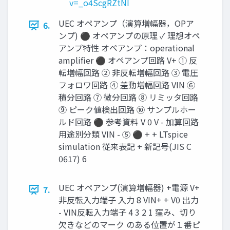
v=_o4ScgRZtNI
UEC オペアンプ（演算増幅器，OPア
6.
ンプ) ⚫ オペアンプの原理 ✓ 理想オペ
アンプ特性 オペアンプ：operational
amplifier ⚫ オペアンプ回路 V+ ① 反
転増幅回路 ② 非反転増幅回路 ③ 電圧
フォロワ回路 ④ 差動増幅回路 VIN ⑥
積分回路 ⑦ 微分回路 ⑧ リミッタ回路
⑨ ピーク値検出回路 ⑩ サンプルホー
ルド回路 ⚫ 参考資料 V 0 V - 加算回路
用途別分類 VIN - ⑤ ⚫ + + LTspice
simulation 従来表記 + 新記号(JIS C
0617) 6
UEC オペアンプ(演算増幅器) +電源 V+
7.
非反転入力端子 入力 8 VIN+ + V0 出力
- VIN反転入力端子 4 3 2 1 窪み、切り
欠きなどのマーク のある位置が１番ピ