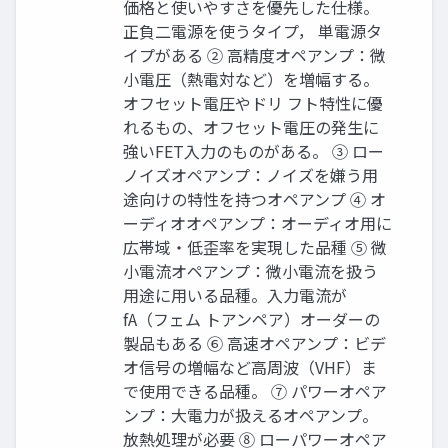
価格と使いやすさを優先した仕様。
正負二電源を使うタイプ， 単電源タ
イプがある ② 高精度オペアンプ：微
小電圧（熱電対など）を増幅する。
オフセット電圧やドリ フト特性に優
れるもの、オフセット電圧の発生に
強いFET入力のものがある。 ③ ロー
ノイズオペアンプ：ノイズを嫌う用
途向けの特性を持つオペアンプ ④ オ
ーディオオペアンプ：オーディオ用に
広帯域・低歪率を実現した品種 ⑤ 微
小電流オペアンプ：微小電流を扱う
用途に用いる品種。入力電流が
fA（フェム トアンペア）オーダーの
製品もある ⑥ 高速オペアンプ：ビデ
オ信号の増幅など高周波（VHF）ま
で使用できる品種。 ⑦ パワーオペア
ンプ：大電力が扱えるオペアンプ。
放熱処理が必要 ⑧ ローパワーオペア