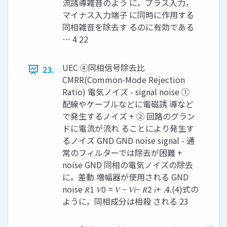
流誘導雑音のよう に，プラス入力，
マイナス入力端子 に同時に作用する
同相雑音を除去す るのに有効である
⋯ 4 22
UEC ④同相信号除去比
23.
CMRR(Common-Mode Rejection
Ratio) 電気ノイズ - signal noise ①
配線やケーブルなどに電磁誘 導など
で発生するノイズ + ② 回路のグラン
ドに電流が流れ ることにより発生す
るノイズ GND GND noise signal - 通
常のフィルターでは除去が困難 +
noise GND 同相の電気ノイズの除去
に，差動 増幅器が使用される GND
noise 𝑅1 𝑉0 = 𝑉 − 𝑉𝑖− 𝑅2 𝑖+ ⋯ 4 (4)式の
ように，同相成分は相殺 される 23