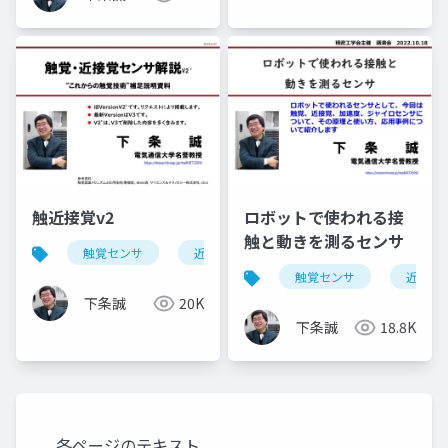
触近接覚v2
ロボットで使われる接
触と動きを測るセンサ
触覚センサ
近接覚センサ
すべり覚センサ
触覚センサ
近接覚
下条誠
20K
下条誠
18.8K
各ページのテキスト