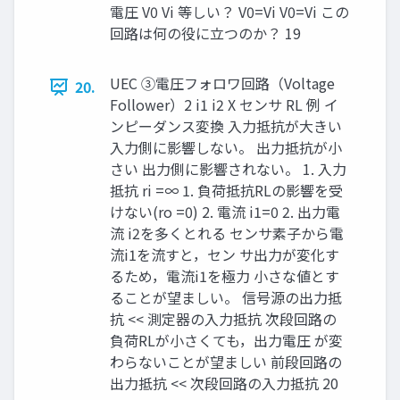
電圧 V0 Vi 等しい？ V0=Vi V0=Vi この
回路は何の役に立つのか？ 19
UEC ③電圧フォロワ回路（Voltage
20.
Follower）2 i1 i2 X センサ RL 例 イ
ンピーダンス変換 入力抵抗が大きい
入力側に影響しない。 出力抵抗が小
さい 出力側に影響されない。 1. 入力
抵抗 ri =∞ 1. 負荷抵抗RLの影響を受
けない(ro =0) 2. 電流 i1=0 2. 出力電
流 i2を多くとれる センサ素子から電
流i1を流すと，セン サ出力が変化す
るため，電流i1を極力 小さな値とす
ることが望ましい。 信号源の出力抵
抗 << 測定器の入力抵抗 次段回路の
負荷RLが小さくても，出力電圧 が変
わらないことが望ましい 前段回路の
出力抵抗 << 次段回路の入力抵抗 20