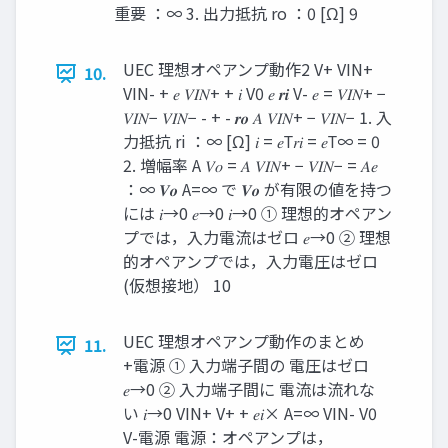
重要 ：∞ 3. 出力抵抗 ro ：0 [Ω] 9
UEC 理想オペアンプ動作2 V+ VIN+
10.
VIN- + 𝑒 𝑉𝐼𝑁+ + 𝑖 V0 𝑒 𝒓𝒊 V- 𝑒 = 𝑉𝐼𝑁+ −
𝑉𝐼𝑁− 𝑉𝐼𝑁− - + - 𝒓𝒐 𝐴 𝑉𝐼𝑁+ − 𝑉𝐼𝑁− 1. 入
力抵抗 ri ：∞ [Ω] 𝑖 = 𝑒Τ𝑟𝑖 = 𝑒Τ∞ = 0
2. 増幅率 A 𝑉𝑜 = 𝐴 𝑉𝐼𝑁+ − 𝑉𝐼𝑁− = 𝐴𝑒
：∞ 𝑽𝒐 A=∞ で 𝑽𝒐 が有限の値を持つ
には 𝑖→0 𝑒→0 𝑖→0 ① 理想的オペアン
プでは，入力電流はゼロ 𝑒→0 ② 理想
的オペアンプでは，入力電圧はゼロ
(仮想接地） 10
UEC 理想オペアンプ動作のまとめ
11.
+電源 ① 入力端子間の 電圧はゼロ
𝑒→0 ② 入力端子間に 電流は流れな
い 𝑖→0 VIN+ V+ + 𝑒𝑖× A=∞ VIN- V0
V-電源 電源：オペアンプは，