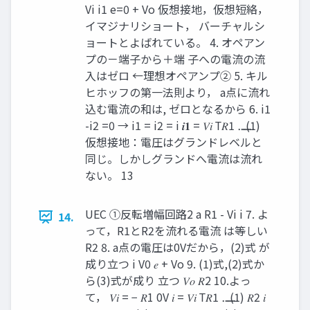
Vi i1 e=0 + Vo 仮想接地，仮想短絡，
イマジナリショート， バーチャルシ
ョートとよばれている。 4. オペアン
プの－端子から＋端 子への電流の流
入はゼロ ←理想オペアンプ② 5. キル
ヒホッフの第一法則より， a点に流れ
込む電流の和は, ゼロとなるから 6. i1
-i2 =0 → i1 = i2 = i 𝒊𝟏 = 𝑉𝑖 Τ𝑅1 ⋯ ⋯ ⋯ (1)
仮想接地：電圧はグランドレベルと
同じ。しかしグランドへ電流は流れ
ない。 13
UEC ①反転増幅回路2 a R1 - Vi i 7. よ
14.
って，R1とR2を流れる電流 は等しい
R2 8. a点の電圧は0Vだから，(2)式 が
成り立つ i V0 𝑒 + Vo 9. (1)式,(2)式か
ら(3)式が成り 立つ 𝑉𝑜 𝑅2 10.よっ
て， 𝑉𝑖 = − 𝑅1 0V 𝑖 = 𝑉𝑖 Τ𝑅1 ⋯ ⋯ ⋯ (1) 𝑅2 𝑖