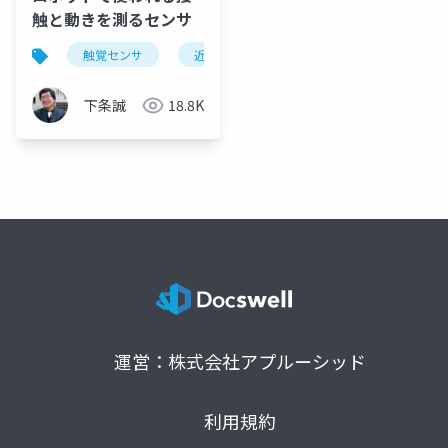
触と動きを測るセンサ
触覚センサ
近接覚センサ
慣性センサ
加
下条誠
18.8K
運営：株式会社アプルーシッド
利用規約