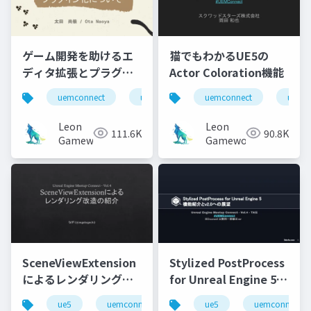
ゲーム開発を助けるエ
猫でもわかるUE5の
ディタ拡張とプラグイ
Actor Coloration機能
ン化について
uemconnect
ue5
uemconnect
ue5
Leon
Leon
111.6K
90.8K
Gameworks
Gameworks
SceneViewExtension
Stylized PostProcess
によるレンダリング改
for Unreal Engine 5
造の紹介
機能紹介とv2.0への展
ue5
uemconnect
ue5
uemconnect