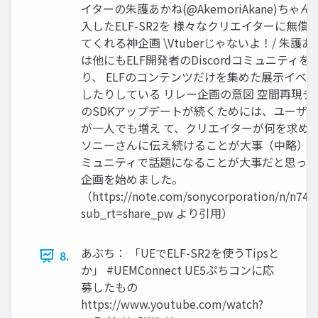
イターの朱護あかね(@AkemoriAkane)ちゃ
入したELF-SR2を 様々なクリエイターに無償
てくれる神企画 \Vtuberじゃないよ！/ 朱護
は他にもELF開発者のDiscordコミュニティを
り、 ELFのコンテンツだけを集めた展示イベ
したりしている リレー企画の意図 空間再現デ
のSDKアップデートが続くためには、ユーザ
が一人でも増え て、クリエイターが何を求め
ソニーさんに伝え続けることが大事（中略） 
ミュニティで話題になることが大事だと思って
企画を始めました。
（https://note.com/sonycorporation/n/n74c
sub_rt=share_pw より引用）
あぶち： 「UEでELF-SR2を使うTipsと
8.
か」 #UEMConnect UE5ぷちコンに応
募したもの
https://www.youtube.com/watch?