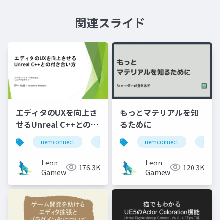
関連スライド
エディタのUXを向上さ
もっとマテリアルを知
せるUnreal C++との付
るために
き合い方
uemconnect
ue5
uemconnect
ue5
Leon
Leon
176.3K
120.3K
Gameworks
Gameworks