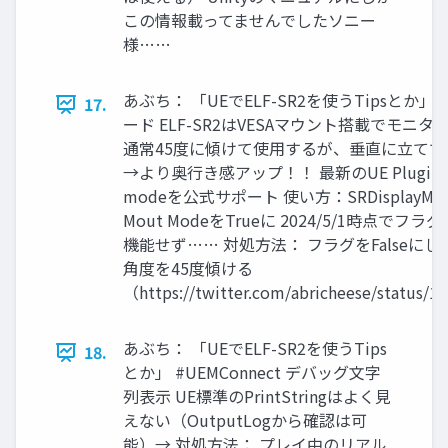
この情報載ってませんでしたソニー
様……
あぶち： 「UEでELF-SR2を使うTipsとか」 #
17.
ード ELF-SR2はVESAマウント搭載でモニ
通常45度に傾けて使用するが、垂直に立て
→より奥行き感アップ！！ 最新のUE Plugin 2.3
modeを公式サポート 使い方：SRDisplayManag
Mout ModeをTrueに 2024/5/1時点でフ
機能せず…… 対処方法： フラグをFalseにしてSRD
角度を45度傾ける
（https://twitter.com/abricheese/status
あぶち： 「UEでELF-SR2を使うTips
18.
とか」 #UEMConnect デバッグ文字
列表示 UE標準のPrintStringはよく見
えない（OutputLogから確認は可
能）→ 対処方法： プレイ中のリアル