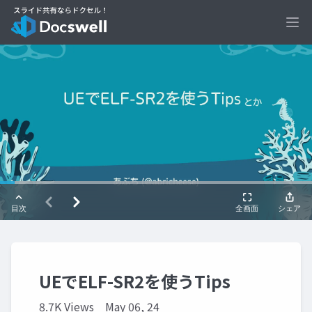
Ope
UEでELF-SR2を使うTips
8.7K Views
May 06, 24