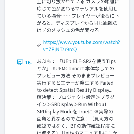
上に切り抜かれている カメラの距離に
応じて色が変わるマテリアルを使用し
ている場合…… プレイヤーが後ろに下
がると、ディスプレイから同じ距離の
はずのメッシュの色が変わる
https://www.youtube.com/watch?
v=ZPjNTsr9rcQ
あぶち： 「UEでELF-SR2を使うTips
16.
とか」 #UEMConnect 本体なしでの
プレビュー方法 そのままプレビュー
実行するとエラーが発生する Failed
to detect Spatial Reality Display...
解決策： プロジェクト設定＞プラグ
イン＞SRDisplay＞Run Without
SRDisplay ModeをTrueに ※実際の
画角と異なるので注意！（見え方の
確認ではなく、BPの動作確認程度に
は使える） Unityのマニュアルにしか