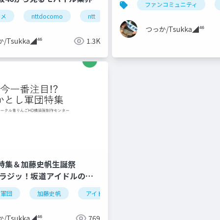
ファンコミュニティ
どうしてLeminoと言ったん
タメ
垂直統合
nttdocomo
nttdocomo
ntt
日向坂46
ビジネス戦略
つっか/Tsukka◢⁴⁶
/Tsukka◢⁴⁶
1.3K
特集＆加藤史帆生誕祭
ツカラジッ！坂道アイドルの金
し軍団
手県
乃木坂46
加藤史帆
アイドル
アイドル
坂道グループ
生誕祭
/Tsukka◢⁴⁶
769