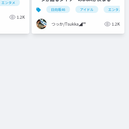
エンタメ
組み
日向坂46
アイドル
エンタメ
1.2K
つっか/Tsukka◢⁴⁶
1.2K
日向坂46