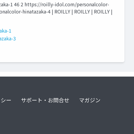
zaka-1 46 2 https://roilly-idol.com/personalcolor-
onalcolor-hinatazaka-4 | ROILLY | ROILLY | ROILLY |
zaka-1
tazaka-3
リシー
サポート・お問合せ
マガジン