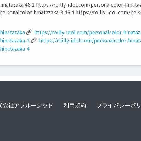
hinatazaka 46 1 https://roilly-idol.com/personalcolor-hinata
/personalcolor-hinatazaka-3 46 4 https://roilly-idol.com/pers
-hinatazaka
https://roilly-idol.com/personalcolor-hinata
-hinatazaka-2
https://roilly-idol.com/personalcolor-hina
-hinatazaka-4
式会社アプルーシッド
利用規約
プライバシーポ