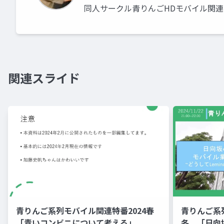
同人サークル青りんごHDモバイル関連
関連スライド
青りんご系列モバイル関連特番2024春
青りんご系
「青いコンビニについて考える」
冬 「日向