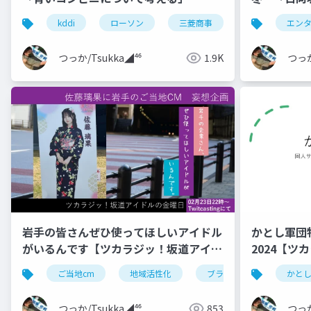
エンタメ ~
kddi
ローソン
三菱商事
エンタメ
エン
だろう?~」
つっか/Tsukka◢⁴⁶
1.9K
つっか
岩手の皆さんぜひ使ってほしいアイドル
かとし軍団
がいるんです【ツカラジッ！坂道アイド
2024【
ルの金曜日】
曜日】
ご当地cm
地域活性化
ブランディング
かと
岩
つっか/Tsukka◢⁴⁶
853
つっか