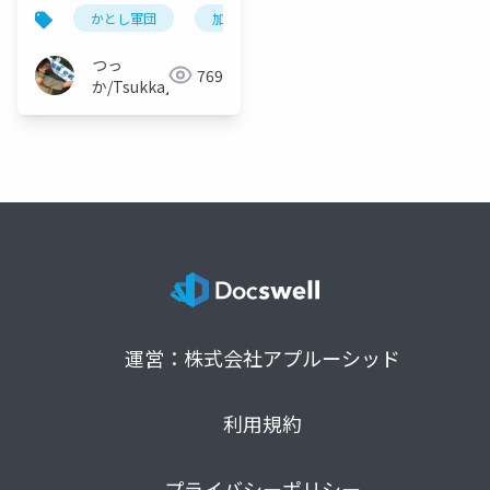
ラジッ！坂道アイドル
かとし軍団
加藤史帆
アイドル
坂道グル
の金曜日】
つっ
769
か/Tsukka◢⁴⁶
運営：株式会社アプルーシッド
利用規約
プライバシーポリシー