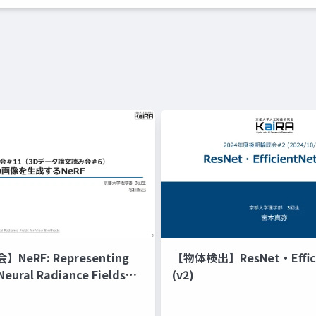
NeRF: Representing
【物体検出】ResNet・Effici
Neural Radiance Fields
(v2)
ynthesis