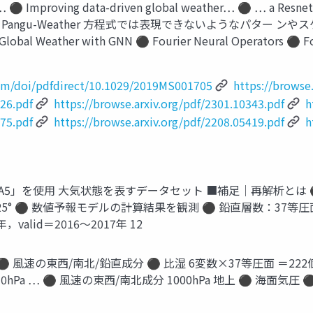
? … ⚫ Improving data-driven global weather… ⚫ … a Res
limaX ⚫ Pangu-Weather 方程式では表現できないようなパタ
bal Weather with GNN ⚫ Fourier Neural Operators ⚫ Fou
.com/doi/pdfdirect/10.1029/2019MS001705
https://browse
626.pdf
https://browse.arxiv.org/pdf/2301.10343.pdf
h
575.pdf
https://browse.arxiv.org/pdf/2208.05419.pdf
h
「ERA5」を使用 大気状態を表すデータセット ■補足｜再解析とは
.25° ⚫ 数値予報モデルの計算結果を観測 ⚫ 鉛直層数：37等圧面
valid＝2016～2017年 12
⚫ 風速の東西/南北/鉛直成分 ⚫ 比湿 6変数×37等圧面 ＝222個 高度 
.5km 850hPa … ⚫ 風速の東西/南北成分 1000hPa 地上 ⚫ 海面気
3