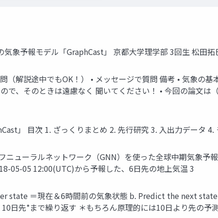
ndの気象予報モデル「GraphCast」 京都大学理学部 3回生 松田拓巳
質問（解説途中でもOK！） • メッセージで質問 備考 • 気象の
で、そのときは遠慮なく 聞いてください！ • 今回の論文は
hCast」 目次 1. ざっくりまとめ 2. 先行研究 3. 入出力データ 4.
⚫ グラフニューラルネットワーク（GNN）を使った全球中期気象予報
05-05 12:00(UTC)から予報した、6日先の地上気温 3
her state ＝現在＆6時間前の気象状態 b. Predict the next st
して 10日先*まで繰り返す ＊もちろん原理的には10日より先の予測