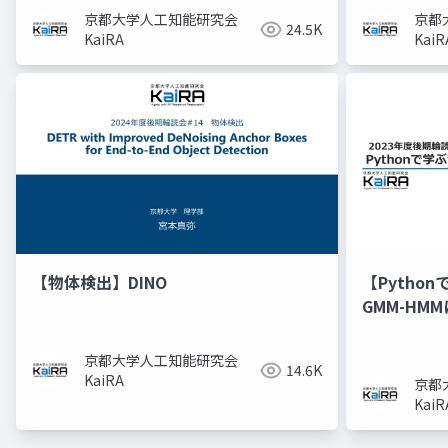
京都大学人工知能研究会
京都
24.5K
KaiRA
KaiR
【物体検出】DINO
【Pytho
GMM-HM
で）
京都大学人工知能研究会
14.6K
KaiRA
京都
KaiR