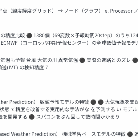
er 格子点（緯度経度グリッド） → ノード（グラフ） e. Processo
の精度比較 ⚫ 1380個（69変数×予報時間20step）のうち1246
 ＊ECMWF（ヨーロッパ中期予報センター）の全球数値予報モデル
異常気温も予報 台風 大気の川 異常気温 ⚫ 実際の進路とのズレ
IVT) の検知精度 7
l Weather Prediction） 数値予報モデルの特徴 ⚫ ⚫ 
態 て精度を改善する実用的な手法がな を予測する い モデルの
法を開発する ⚫ スパコンをぶん回して数時間かかる 9
based Weather Prediction） 機械学習ベースモデルの