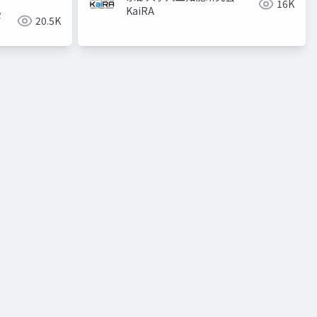
16K
KaiRA
会
20.5K