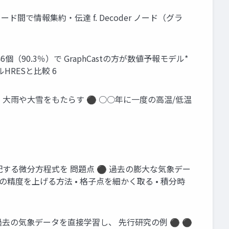
r ノード間で情報集約・伝達 f. Decoder ノード（グラ
個（90.3％）で GraphCastの方が数値予報モデル*
HRESと比較 6
 ⚫ 大雨や大雪をもたらす ⚫ ○○年に一度の高温/低温
大気現象を支配する微分方程式を 問題点 ⚫ 過去の膨大な気象デー
精度を上げる方法 • 格子点を細かく取る • 積分時
特徴 ⚫ 過去の気象データを直接学習し、 先行研究の例 ⚫ ⚫