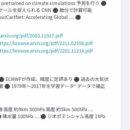
net pretrained on climate simulations 予測を行う ⚫
ー ンやスケールを捉えられる CNN ⚫ 数分で計算可能
rCastNet: Accelerating Global … ⚫
.arxiv.org/pdf/2003.11927.pdf
ttps://browse.arxiv.org/pdf/2211.02556.pdf
ttps://browse.arxiv.org/pdf/2202.11214.pdf
 ⚫ ECMWFが作成。精度に定評あり ⚫ 過去の大気状
 ⚫ 1979年～2017年を学習データ* データで補正
約9km 300hPa 高度 約5km 500hPa …
圧 ⚫ 降水量 100hPa … ⚫ ジオポテンシャル高度 1hPa