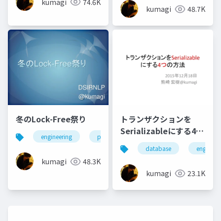
kumagi
74.6K
kumagi
48.7K
冬のLock-Free祭り
トランザクションを
Serializableにする4つ
engineering
programming
の方法
database
engineer
kumagi
48.3K
kumagi
23.1K