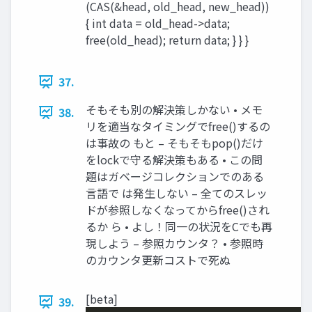
(CAS(&head, old_head, new_head))
{ int data = old_head->data;
free(old_head); return data; } } }
37.
そもそも別の解決策しかない • メモ
38.
リを適当なタイミングでfree()するの
は事故の もと – そもそもpop()だけ
をlockで守る解決策もある • この問
題はガベージコレクションでのある
言語で は発生しない – 全てのスレッ
ドが参照しなくなってからfree()され
るか ら • よし！同一の状況をCでも再
現しよう – 参照カウンタ？ • 参照時
のカウンタ更新コストで死ぬ
[beta]
39.