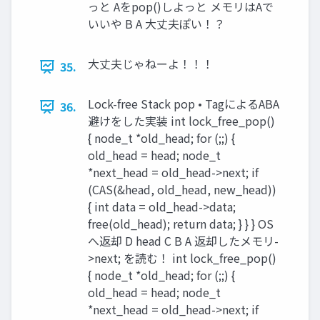
っと Aをpop()しよっと メモリはAで
いいや B A 大丈夫ぽい！？
大丈夫じゃねーよ！！！
35.
Lock-free Stack pop • TagによるABA
36.
避けをした実装 int lock_free_pop()
{ node_t *old_head; for (;;) {
old_head = head; node_t
*next_head = old_head->next; if
(CAS(&head, old_head, new_head))
{ int data = old_head->data;
free(old_head); return data; } } } OS
へ返却 D head C B A 返却したメモリ-
>next; を読む！ int lock_free_pop()
{ node_t *old_head; for (;;) {
old_head = head; node_t
*next_head = old_head->next; if