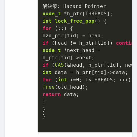
node_t
int
lock_free_pop
()
for
 (;;) {

if
 (head != h_ptr[tid]) 
contin
node_t
 *next_head =

if
 (
CAS
int
for
 (
int
 i=
0
free
return
 data;

}

}

}
