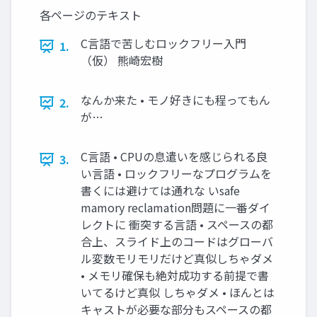
各ページのテキスト
C言語で苦しむロックフリー入門
1.
（仮） 熊崎宏樹
なんか来た • モノ好きにも程ってもん
2.
が…
C言語 • CPUの息遣いを感じられる良
3.
い言語 • ロックフリーなプログラムを
書くには避けては通れな いsafe
mamory reclamation問題に一番ダイ
レクトに 衝突する言語 • スペースの都
合上、スライド上のコードはグローバ
ル変数モリモリだけど真似しちゃダメ
• メモリ確保も絶対成功する前提で書
いてるけど真似 しちゃダメ • ほんとは
キャストが必要な部分もスペースの都