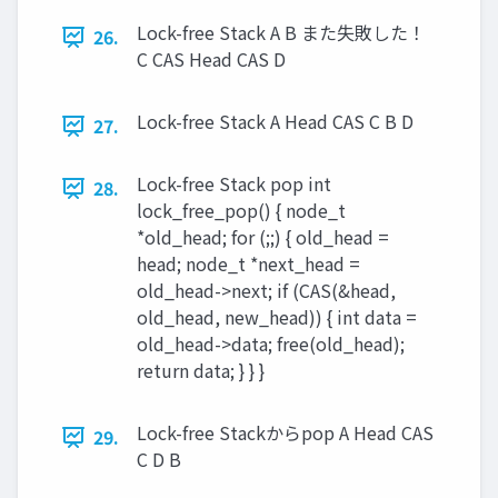
Lock-free Stack A B また失敗した！
26.
C CAS Head CAS D
Lock-free Stack A Head CAS C B D
27.
Lock-free Stack pop int
28.
lock_free_pop() { node_t
*old_head; for (;;) { old_head =
head; node_t *next_head =
old_head->next; if (CAS(&head,
old_head, new_head)) { int data =
old_head->data; free(old_head);
return data; } } }
Lock-free Stackからpop A Head CAS
29.
C D B