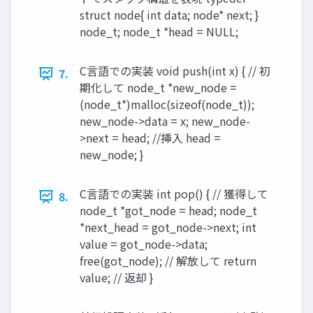
struct node{ int data; node* next; }
node_t; node_t *head = NULL;
C言語での実装 void push(int x) { // 初
7.
期化して node_t *new_node =
(node_t*)malloc(sizeof(node_t));
new_node->data = x; new_node-
>next = head; //挿入 head =
new_node; }
C言語での実装 int pop() { // 獲得して
8.
node_t *got_node = head; node_t
*next_head = got_node->next; int
value = got_node->data;
free(got_node); // 解放して return
value; // 返却 }