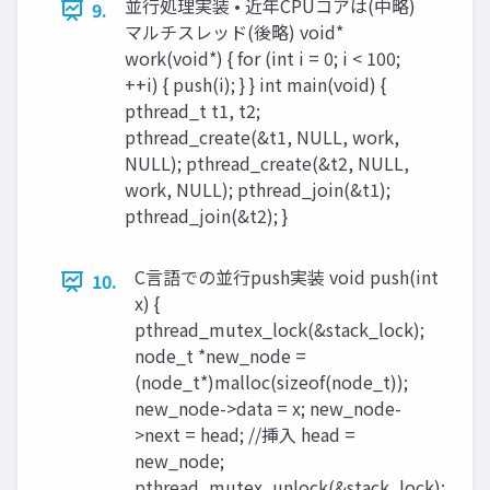
並行処理実装 • 近年CPUコアは(中略)
9.
マルチスレッド(後略) void*
work(void*) { for (int i = 0; i < 100;
++i) { push(i); } } int main(void) {
pthread_t t1, t2;
pthread_create(&t1, NULL, work,
NULL); pthread_create(&t2, NULL,
work, NULL); pthread_join(&t1);
pthread_join(&t2); }
C言語での並行push実装 void push(int
10.
x) {
pthread_mutex_lock(&stack_lock);
node_t *new_node =
(node_t*)malloc(sizeof(node_t));
new_node->data = x; new_node-
>next = head; //挿入 head =
new_node;
pthread_mutex_unlock(&stack_lock);