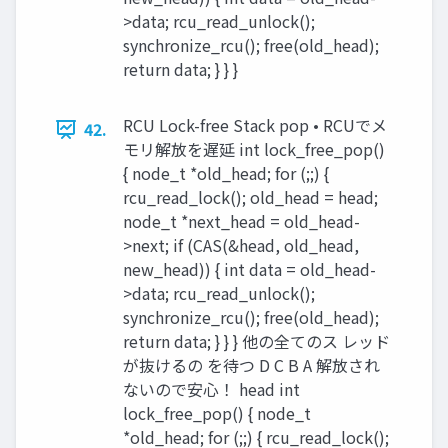
>data; rcu_read_unlock();
synchronize_rcu(); free(old_head);
return data; } } }
RCU Lock-free Stack pop • RCUでメ
42.
モリ解放を遅延 int lock_free_pop()
{ node_t *old_head; for (;;) {
rcu_read_lock(); old_head = head;
node_t *next_head = old_head-
>next; if (CAS(&head, old_head,
new_head)) { int data = old_head-
>data; rcu_read_unlock();
synchronize_rcu(); free(old_head);
return data; } } } 他の全てのス レッド
が抜けるの を待つ D C B A 解放され
ないので安心！ head int
lock_free_pop() { node_t
*old_head; for (;;) { rcu_read_lock();