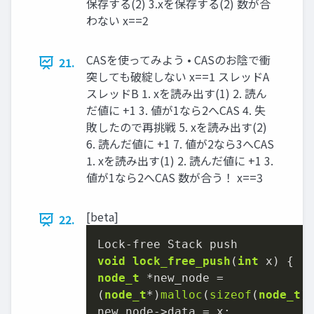
保存する(2) 3.xを保存する(2) 数が合
わない x==2
CASを使ってみよう • CASのお陰で衝
21.
突しても破綻しない x==1 スレッドA
スレッドB 1. xを読み出す(1) 2. 読ん
だ値に +1 3. 値が1なら2へCAS 4. 失
敗したので再挑戦 5. xを読み出す(2)
6. 読んだ値に +1 7. 値が2なら3へCAS
1. xを読み出す(1) 2. 読んだ値に +1 3.
値が1なら2へCAS 数が合う！ x==3
[beta]
22.
Lock-
void
lock_free_push
(
int
 x)
node_t
 *new_node =

(
node_t
*)
malloc
(
sizeof
(
node_t
))