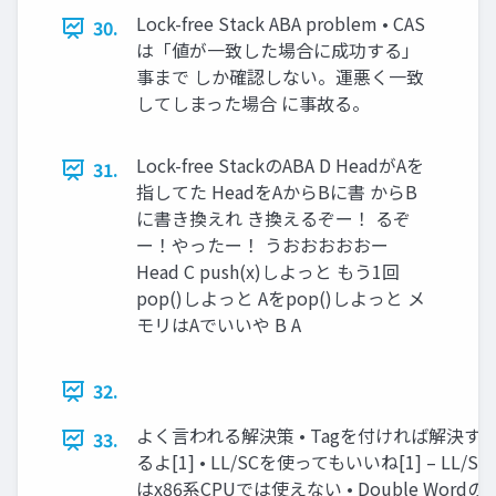
Lock-free Stack ABA problem • CAS
30.
は「値が一致した場合に成功する」
事まで しか確認しない。運悪く一致
してしまった場合 に事故る。
Lock-free StackのABA D HeadがAを
31.
指してた HeadをAからBに書 からB
に書き換えれ き換えるぞー！ るぞ
ー！やったー！ うおおおおおー
Head C push(x)しよっと もう1回
pop()しよっと Aをpop()しよっと メ
モリはAでいいや B A
32.
よく言われる解決策 • Tagを付ければ解決す
33.
るよ[1] • LL/SCを使ってもいいね[1] – LL/SC
はx86系CPUでは使えない • Double Wordの