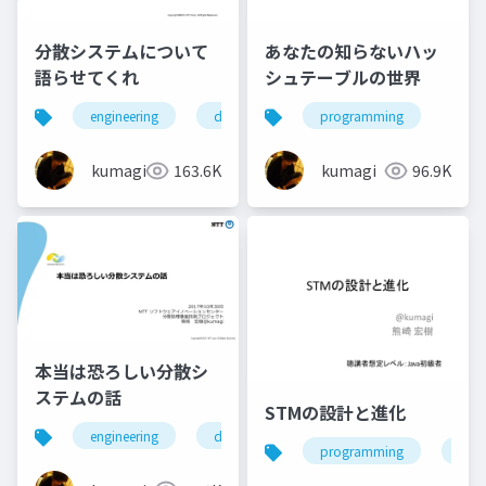
分散システムについて
あなたの知らないハッ
語らせてくれ
シュテーブルの世界
engineering
distributed system
programming
kumagi
163.6K
kumagi
96.9K
本当は恐ろしい分散シ
ステムの話
STMの設計と進化
engineering
database
big data
distribut
programming
engi