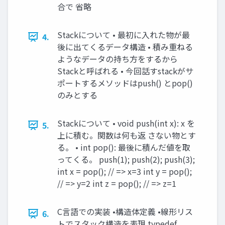
合で 省略
Stackについて • 最初に入れた物が最
4.
後に出てくるデータ構造 • 積み重ねる
ようなデータの持ち方をするから
Stackと呼ばれる • 今回話すstackがサ
ポートするメソッドはpush() とpop()
のみとする
Stackについて • void push(int x): x を
5.
上に積む。関数は何も返 さない物とす
る。 • int pop(): 最後に積んだ値を取
ってくる。 push(1); push(2); push(3);
int x = pop(); // => x=3 int y = pop();
// => y=2 int z = pop(); // => z=1
C言語での実装 •構造体定義 •線形リス
6.
トでスタック構造を表現 typedef