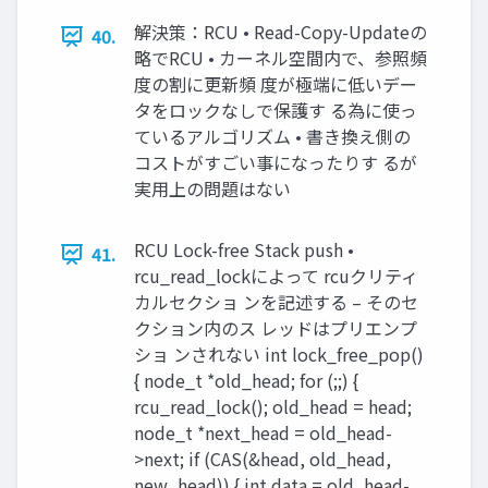
解決策：RCU • Read-Copy-Updateの
40.
略でRCU • カーネル空間内で、参照頻
度の割に更新頻 度が極端に低いデー
タをロックなしで保護す る為に使っ
ているアルゴリズム • 書き換え側の
コストがすごい事になったりす るが
実用上の問題はない
RCU Lock-free Stack push •
41.
rcu_read_lockによって rcuクリティ
カルセクショ ンを記述する – そのセ
クション内のス レッドはプリエンプ
ショ ンされない int lock_free_pop()
{ node_t *old_head; for (;;) {
rcu_read_lock(); old_head = head;
node_t *next_head = old_head-
>next; if (CAS(&head, old_head,
new_head)) { int data = old_head-