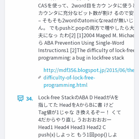
CASを使って、2word目をカウ ンタに使うと
カウンタに充分なビット数が割け るので安心
– そもそも2wordのatomicなreadが無いじゃ
ん。 でもpushとpopの両方で増やしたら大
夫になっ たわ[2] [1]2004 Maged M. Michael
ら ABA Prevention Using Single-Word
Instructions1 [2]The difficulty of lock-free
programming: a bug in lockfree stack
http://mdf356.blogspot.jp/2015/06/the-
difficulty-of-lock-free-
programming.html
Lock-free StackのABA D HeadがAを
34.
指してた HeadをAからBに書 けど
Tag値が1じゃな き換えるぞー！ くて
4だからやり直し うおおおおおー
Head1 Head4 Head3 Head2 C
push(x)しよっと もう1回pop()しよ