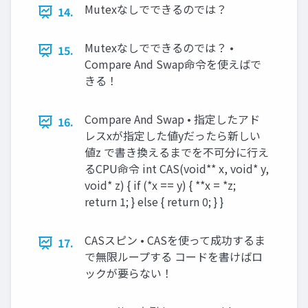
Mutexなしでできるのでは？
14.
Mutexなしでできるのでは？ •
15.
Compare And Swap命令を使えばで
きる！
Compare And Swap • 指定したアド
16.
レスxが指定した値yだったら新しい
値z で書き換えるまでを不可分に行え
るCPU命令 int CAS(void** x, void* y,
void* z) { if (*x == y) { **x = *z;
return 1; } else { return 0; } }
CASスピン • CASを使って成功するま
17.
で無限ループする コードを書けばロ
ックが要らない！