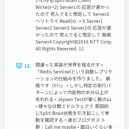
いわゆるSplit-Brain Client
Write(x=2) Server1の 応答が遅かっ
たので 死んでると想定して Server2
へリトライ Read(x) -> 0 Server1
Server2 Server3 Server2の 応答が遅
かったので 死んでると想定して 無視
Server4 Copyright©2016 NTT Corp.
All Rights Reserved. 12
間違った実装が世界を揺るがす •
13.
「Redis Sentinelという自動レプリケ
ーションの仕組みを作りました。 最
強です（ｷﾘｯ」 • しかし特定の実行パ
ターンによって内容物の半分以上が
失われる • Jepsen Testが築く屍の山
• 様々な分散ミドルウェアで 意図的
にSplit-Brain状態を引き起こして挙
動を確認する一連のブログポス ト
群：Call me maybe • 面白いぐらい多