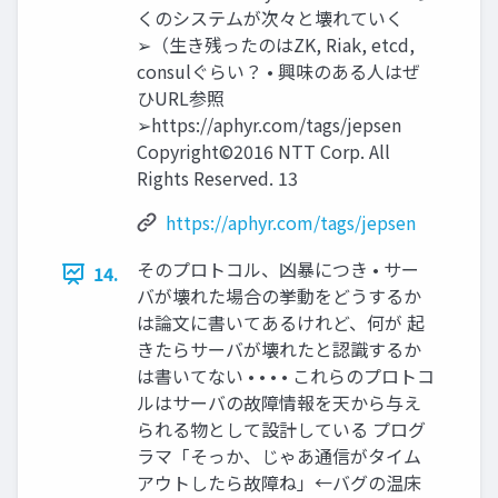
くのシステムが次々と壊れていく
➢（生き残ったのはZK, Riak, etcd,
consulぐらい？ • 興味のある人はぜ
ひURL参照
➢https://aphyr.com/tags/jepsen
Copyright©2016 NTT Corp. All
Rights Reserved. 13
https://aphyr.com/tags/jepsen
そのプロトコル、凶暴につき • サー
14.
バが壊れた場合の挙動をどうするか
は論文に書いてあるけれど、何が 起
きたらサーバが壊れたと認識するか
は書いてない • • • • これらのプロトコ
ルはサーバの故障情報を天から与え
られる物として設計している プログ
ラマ「そっか、じゃあ通信がタイム
アウトしたら故障ね」←バグの温床