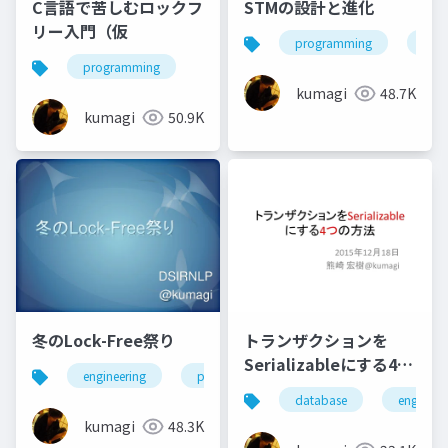
C言語で苦しむロックフ
STMの設計と進化
リー入門（仮
programming
engi
programming
kumagi
48.7K
kumagi
50.9K
冬のLock-Free祭り
トランザクションを
Serializableにする4つ
engineering
programming
の方法
database
engineer
kumagi
48.3K