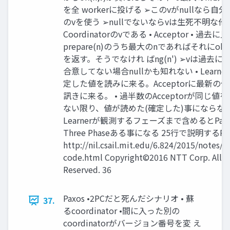
を全 workerに投げる ➢このvがnullなら自
のvを使う ➢nullでないならvは生死不明な他
Coordinatorのvである • Acceptor • 過去に
prepare(n)のうち最大のnであればそれにok(n
を返す。そうでなけれ ばng(n') ➢vは過去に
合意してない場合nullかも知れない • Learner 
定した値を読みに来る。Acceptorに最新の値
訊きに来る。 • 過半数のAcceptorが同じ値
ない限り、値が読めた(確定した)事にならない
Learnerが観測するフェーズまで含めるとPax
Three Phaseある事になる 25行で説明するPax
http://nil.csail.mit.edu/6.824/2015/notes/p
code.html Copyright©2016 NTT Corp. All R
Reserved. 36
Paxos •2PCだと死んだシナリオ • 蘇
37.
るcoordinator •間に入った別の
coordinatorがバージョン番号を変 え