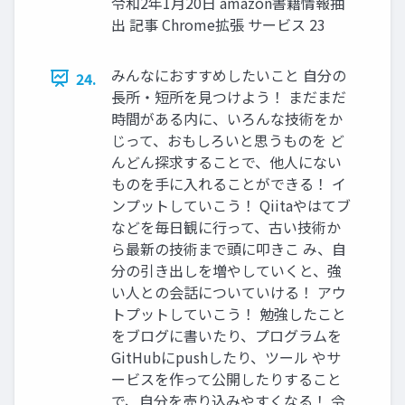
令和2年1⽉20⽇ amazon書籍情報抽
出 記事 Chrome拡張 サービス 23
みんなにおすすめしたいこと ⾃分の
24.
⻑所・短所を⾒つけよう！ まだまだ
時間がある内に、いろんな技術をか
じって、おもしろいと思うものを ど
んどん探求することで、他⼈にない
ものを⼿に⼊れることができる！ イ
ンプットしていこう！ Qiitaやはてブ
などを毎⽇観に⾏って、古い技術か
ら最新の技術まで頭に叩きこ み、⾃
分の引き出しを増やしていくと、強
い⼈との会話についていける！ アウ
トプットしていこう！ 勉強したこと
をブログに書いたり、プログラムを
GitHubにpushしたり、ツール やサ
ービスを作って公開したりすること
で、⾃分を売り込みやすくなる！ 令