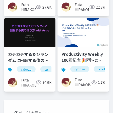
て）
Futa
Futa
27.6K
22.8K
HIRAKOBA
HIRAKOBA
Productivity Weekly
カチカチするたびラン
100回記念 🎉 〜この2
ダムに回転する僕の作
年のふりかえりとか
り方 with Astro
cybozu
productivi
cybozu
css
javascript
react
astr
色々〜
Futa
Futa
1.7K
10.5K
HIRAKOBA
HIRAKOBA
各ページのテキスト