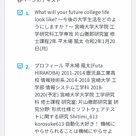
What will your future college life
1.
look like? 〜今後の⼤学⽣活をどのよ
うにしますか？〜 宮崎⼤学⼤学院 ⼯
学研究科⼯学専攻 ⽚⼭徹郎研究室 修
⼠課程2年 平⽊場 ⾵太 令和2年1⽉20
⽇(⽉)
プロフィール 平⽊場 ⾵太(Futa
2.
HIRAKOBA) 2011-2014 ⿅児島⼯業⾼
校 情報技術系 2014-2018 宮崎⼤学 ⼯
学部 情報システム⼯学科 2018-
2020(予定) 宮崎⼤学⼤学院 ⼯学研究
科 修⼠課程 研究室: ⽚⼭徹郎研究室 研
究分野: 形式仕様とソフトウェアテス
トに関する研究 Shitimi_613
korosuke613 ⾃動化⼤好き！ 機械に
やらせられることは機械にやらせよ