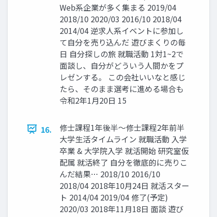
Web系企業が多く集まる 2019/04
2018/10 2020/03 2016/10 2018/04
2014/04 逆求⼈系イベントに参加し
て⾃分を売り込んだ 遊びまくりの毎
⽇ ⾃分探しの旅 就職活動 1対1~2で
⾯談し、⾃分がどういう⼈間かをプ
レゼンする。 この会社いいなと感じ
たら、そのまま選考に進める場合も
令和2年1⽉20⽇ 15
修⼠課程1年後半〜修⼠課程2年前半
16.
⼤学⽣活タイムライン 就職活動 ⼊学
卒業 & ⼤学院⼊学 就活開始 研究室仮
配属 就活終了 ⾃分を徹底的に売りこ
んだ結果… 2018/10 2016/10
2018/04 2018年10⽉24⽇ 就活スター
ト 2014/04 2019/04 修了(予定)
2020/03 2018年11⽉18⽇ ⾯談 遊び