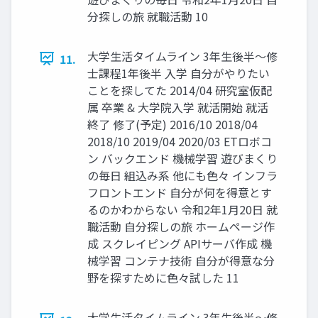
分探しの旅 就職活動 10
⼤学⽣活タイムライン 3年⽣後半〜修
11.
⼠課程1年後半 ⼊学 ⾃分がやりたい
ことを探してた 2014/04 研究室仮配
属 卒業 & ⼤学院⼊学 就活開始 就活
終了 修了(予定) 2016/10 2018/04
2018/10 2019/04 2020/03 ETロボコ
ン バックエンド 機械学習 遊びまくり
の毎⽇ 組込み系 他にも⾊々 インフラ
フロントエンド ⾃分が何を得意とす
るのかわからない 令和2年1⽉20⽇ 就
職活動 ⾃分探しの旅 ホームページ作
成 スクレイピング APIサーバ作成 機
械学習 コンテナ技術 ⾃分が得意な分
野を探すために⾊々試した 11
⼤学⽣活タイムライン 3年⽣後半〜修