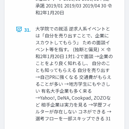
承諾 2019/01 2019/03 2019/04 30 令
和2年1⽉20⽇
⼤学院での就活 逆求⼈系イベントと
31.
は「⾃分を売り出すことで、企業に
スカウトしてもらう」 ための⾯談イ
ベント等を指す。 (独断と偏⾒) × 令
和2年1⽉20⽇ 1対1-2で⾯談 →企業の
ことをより良く知れるし、 ⾃分のこ
とも知ってもらえる ⾃分を売り出す
→⾃⼰PRに強くなる 交通費がもらえ
ることが多い →地⽅学⽣にもやさし
い 有名⼤⼿企業も多く来る
→Yahoo!, DeNA, Cookpad, ZOZOな
ど 相⼿企業は実⼒を⾒る →学歴フィ
ルターが存在しない コネができる →
選考フローを⼀部スキップできる 31