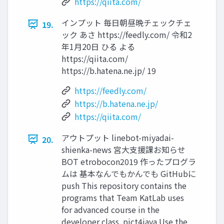
https://qiita.com/
インプット 毎⽇朝昼晩チェックチェ
19.
ック あさ https://feedly.com/ 令和2
年1⽉20⽇ ひる よる
https://qiita.com/
https://b.hatena.ne.jp/ 19
https://feedly.com/
https://b.hatena.ne.jp/
https://qiita.com/
アウトプット linebot-miyadai-
20.
shienka-news 宮⼤⽀援課お知らせ
BOT etrobocon2019 作ったプログラ
ムは 基本なんでもかんでも GitHubに
push This repository contains the
programs that Team KatLab uses
for advanced course in the
developer class. pict4java Use the