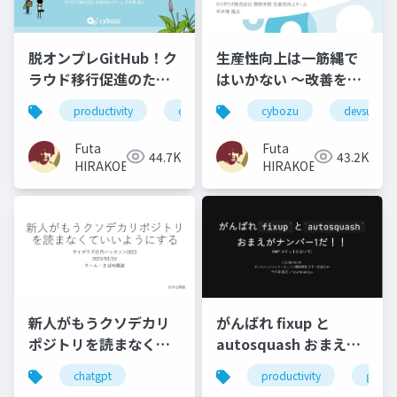
脱オンプレGitHub！ク
生産性向上は一筋縄で
ラウド移行促進のため
はいかない 〜改善を進
の取り組み
める上で生じる課題と
productivity
cybozu
tech_stand
cybozu
devsumi
の付き合い方〜
Futa
Futa
44.7K
43.2K
HIRAKOBA
HIRAKOBA
新人がもうクソデカリ
がんばれ fixup と
ポジトリを読まなくて
autosquash おまえが
いいようにする（でき
ナンバー 1 だ！！
chatgpt
productivity
git
ず） and ...
（WIP コミットにおい