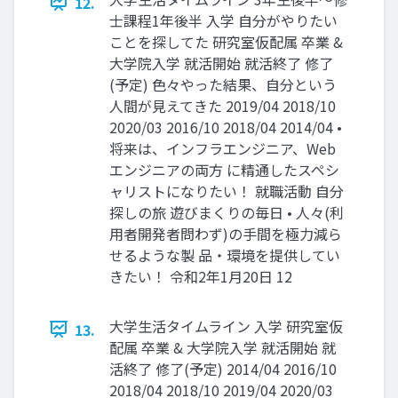
12.
⼠課程1年後半 ⼊学 ⾃分がやりたい
ことを探してた 研究室仮配属 卒業 &
⼤学院⼊学 就活開始 就活終了 修了
(予定) ⾊々やった結果、⾃分という
⼈間が⾒えてきた 2019/04 2018/10
2020/03 2016/10 2018/04 2014/04 •
将来は、インフラエンジニア、Web
エンジニアの両⽅ に精通したスペシ
ャリストになりたい！ 就職活動 ⾃分
探しの旅 遊びまくりの毎⽇ • ⼈々(利
⽤者開発者問わず)の⼿間を極⼒減ら
せるような製 品・環境を提供してい
きたい！ 令和2年1⽉20⽇ 12
⼤学⽣活タイムライン ⼊学 研究室仮
13.
配属 卒業 & ⼤学院⼊学 就活開始 就
活終了 修了(予定) 2014/04 2016/10
2018/04 2018/10 2019/04 2020/03