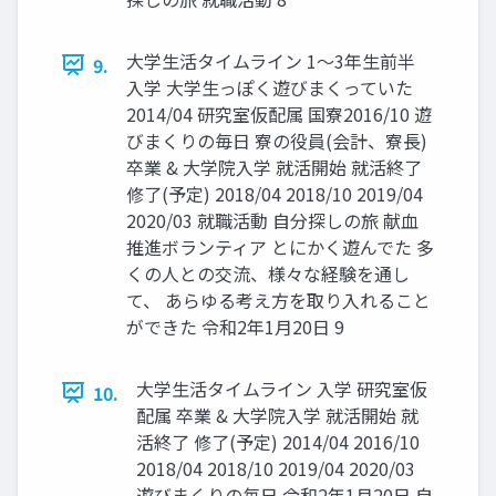
⼤学⽣活タイムライン 1〜3年⽣前半
9.
⼊学 ⼤学⽣っぽく遊びまくっていた
2014/04 研究室仮配属 国寮2016/10 遊
びまくりの毎⽇ 寮の役員(会計、寮⻑)
卒業 & ⼤学院⼊学 就活開始 就活終了
修了(予定) 2018/04 2018/10 2019/04
2020/03 就職活動 ⾃分探しの旅 献⾎
推進ボランティア とにかく遊んでた 多
くの⼈との交流、様々な経験を通し
て、 あらゆる考え⽅を取り⼊れること
ができた 令和2年1⽉20⽇ 9
⼤学⽣活タイムライン ⼊学 研究室仮
10.
配属 卒業 & ⼤学院⼊学 就活開始 就
活終了 修了(予定) 2014/04 2016/10
2018/04 2018/10 2019/04 2020/03
遊びまくりの毎⽇ 令和2年1⽉20⽇ ⾃