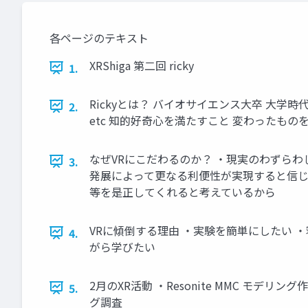
各ページのテキスト
XRShiga 第二回 ricky
1.
Rickyとは？ バイオサイエンス大卒 大学
2.
etc 知的好奇心を満たすこと 変わったものをみるこ
なぜVRにこだわるのか？ ・現実のわずら
3.
発展によって更なる利便性が実現すると信じて
等を是正してくれると考えているから
VRに傾倒する理由 ・実験を簡単にしたい 
4.
がら学びたい
2月のXR活動 ・Resonite MMC モデリング作成 
5.
グ調査