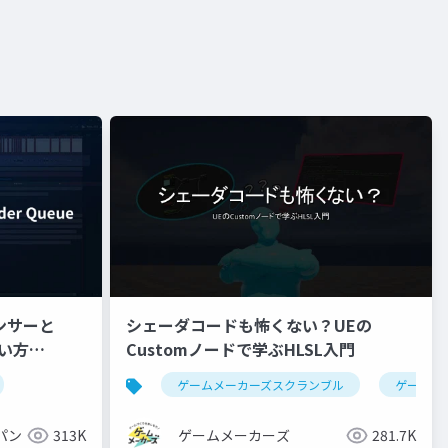
ンサーと
シェーダコードも怖くない？UEの
使い方
Customノードで学ぶHLSL入門
ゲームメーカーズスクランブル
ゲーム制
パン
313K
ゲームメーカーズ
281.7K