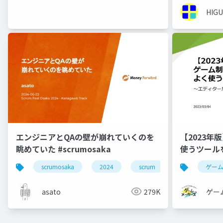
HIGU
エンジニアとQAの壁が崩れていくのを
【2023
眺めていた #scrumosaka
使うツール
scrumosaka
2024
scrum
agile
ゲー
asato
279K
ゲー