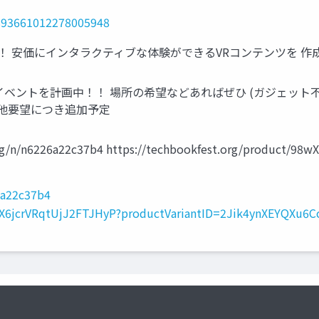
1893661012278005948
書きます！ 安価にインタラクティブな体験ができるVRコンテンツを
ベントを計画中！！ 場所の希望などあればぜひ (ガジェット不足
の他要望につき追加予定
n6226a22c37b4 https://techbookfest.org/product/98wX6
6a22c37b4
8wX6jcrVRqtUjJ2FTJHyP?productVariantID=2Jik4ynXEYQXu6