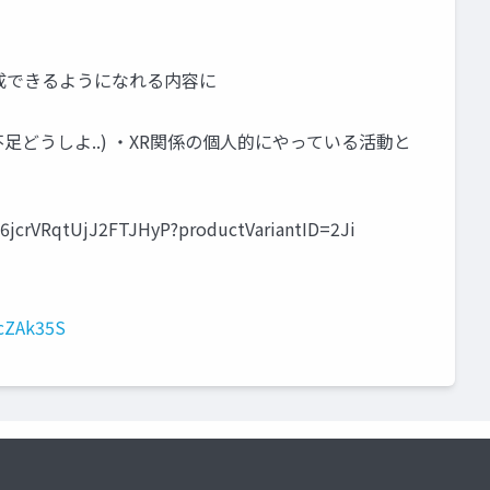
 作成できるようになれる内容に
どうしよ..) ・XR関係の個人的にやっている活動と
jcrVRqtUjJ2FTJHyP?productVariantID=2Ji
CcZAk35S