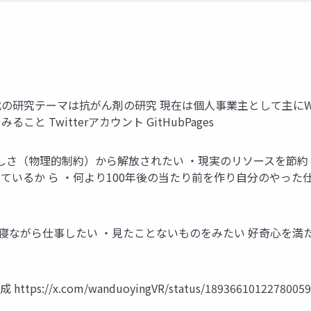
時代の研究テーマは抗がん剤の研究 現在は個人事業主として主にW
と Twitterアカウント GitHubPages
わしさ（物理的制約）から解放されたい ・現実のリソースを節約
いるか ら ・何より100年後の当たり前を作り自分のやった
・寝ながら仕事したい ・見たことないものをみたい 好奇心を
https://x.com/wanduoyingVR/status/18936610