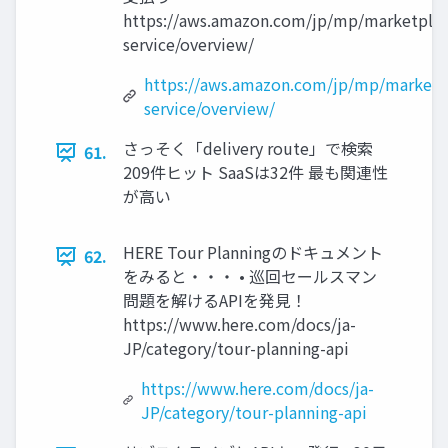
https://aws.amazon.com/jp/mp/marketplac
service/overview/
https://aws.amazon.com/jp/mp/marketp
service/overview/
さっそく「delivery route」で検索
61.
209件ヒット SaaSは32件 最も関連性
が高い
HERE Tour Planningのドキュメント
62.
をみると・・・ • 巡回セールスマン
問題を解けるAPIを発見！
https://www.here.com/docs/ja-
JP/category/tour-planning-api
https://www.here.com/docs/ja-
JP/category/tour-planning-api