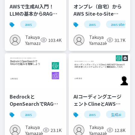
AWSで生成AI入門！
オンプレ（自宅）から
LLMの基本からRAG、
AWS Site-to-Site
Agentまで
VPN！ NAT越え、双方
aws
aws
aws site-to-sit
向名前解決、フェイル
オーバーまで
Takuya
Takuya
103.4K
31.7K
Yamazaki
Yamazaki
Bedrockと
AIコーディングエージ
OpenSearchでRAGの
ェントClineとAWS
仕組みを理解しよう
MCP ServersでAWSを
aws
aws
生成ai
使ったシステムのレビ
ューと機能追加してみ
Takuya
Takuya
23.1K
12.8K
た
Yamazaki
Yamazaki