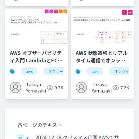
AWS オブザーバビリテ
AWS 状態遷移とリアル
ィ入門 LambdaとECS
タイム通信でオンライ
で実践するベストプラ
ンゲームを構築
aws
オブザーバビリティ
aws
aws x-ray
オンラインゲ
クティス
Takuya
Takuya
9.3K
7.2K
Yamazaki
Yamazaki
各ページのテキスト
2024-12-18 クリスマス企画 AWSでサ
1.