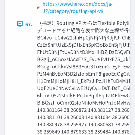
https://www.here.com/docs/ja-
JP/category/routing-api-v8
（補足）Routing APIからはFlexible Poly
67.
デコードすると経路を表す膨大な座標が得られる Fle
BG4vo_oC4w22sInHpCjNPjNPjKJjKJ_ChB
CzExShFtUzExSjDtIxEhSpK3oBxEhSjFjUlFr
FhUtD3NjFtUvD3NtD3MxHliBZjDzE5QvFn
BGglj_oC5o2sIAAxE7S_EvU9EvUxE7S_JkD
BGog_oCkkn2sI8B3FuG3ToEmG_EyP_EwPj
PzM4nBvEoM3D2IzIoIsEmT8IgeoEqOgGiUo
H1EmMjHoMjH8H_EkPzJiPzJHhFuD4M1M6
UqE2U8C4NwCyLwE2UyCyL-DsT-DsT_C6Bn
6h_oC05z2sIpIkFlPqJnPqJlPqJvJ4FhEwCk
B BGszl_oCmr02sIoNhIoMvHoPnJoMvHwNx
140.881164 38.260872 140.881127 38.26066
140.881101 38.26008 140.881084 38.260058
140.880978 38.259927 140.880681 38.25984
38.259649 140.879633 38.259484 140.87898