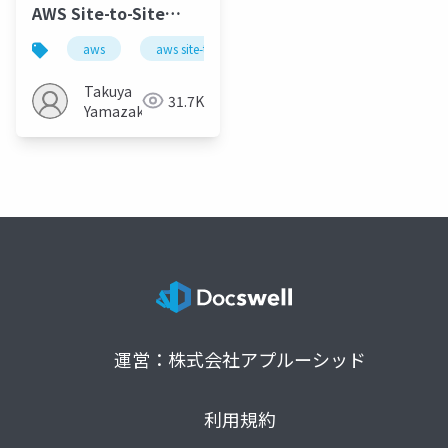
AWS Site-to-Site
VPN！ NAT越え、双方
aws
aws site-to-site vpn
network
向名前解決、フェイル
オーバーまで
Takuya
31.7K
Yamazaki
運営：株式会社アプルーシッド
利用規約