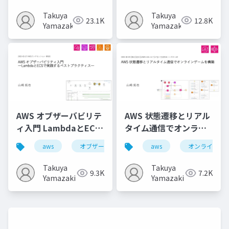
ューと機能追加してみ
Takuya
Takuya
23.1K
12.8K
た
Yamazaki
Yamazaki
AWS オブザーバビリテ
AWS 状態遷移とリアル
ィ入門 LambdaとECS
タイム通信でオンライ
で実践するベストプラ
ンゲームを構築
aws
オブザーバビリティ
aws
aws x-ray
オンラインゲ
クティス
Takuya
Takuya
9.3K
7.2K
Yamazaki
Yamazaki