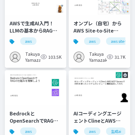
AWSで生成AI入門！
オンプレ（自宅）から
LLMの基本からRAG、
AWS Site-to-Site
Agentまで
VPN！ NAT越え、双方
aws
aws
aws site-to-sit
向名前解決、フェイル
オーバーまで
Takuya
Takuya
103.5K
31.7K
Yamazaki
Yamazaki
Bedrockと
AIコーディングエージ
OpenSearchでRAGの
ェントClineとAWS
仕組みを理解しよう
MCP ServersでAWSを
aws
aws
生成ai
使ったシステムのレビ