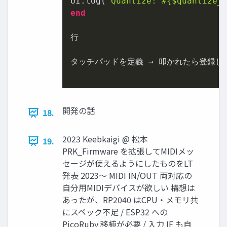
UI.log(
"Quantize: 
#{
$quantize_
end
行

タッチパッドを定義 → 叩かれたら登録した
開発の話
18.
2023 Keebkaigi @ 松本
19.
PRK_Firmware を拡張してMIDIメッ
セージが使えるようにしたものをLT
発表 2023〜 MIDI IN/OUT 両対応の
自分用MIDIデバイスが欲しい 構想は
あったが、RP2040 はCPU・メモリ共
にスペック不足 / ESP32 への
PicoRuby 移植が必要 / 入力 IF も自