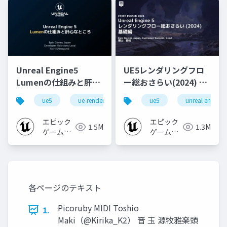
Unreal Engine5
UE5レンダリングフロ
Lumenの仕組みと肝心
ー総おさらい(2024) 基
なところ
礎編！
ue5
ue-rendering
ue-lumen
ue5
unreal engine
[CEDEC+KYUSHU
2024]
エピック
エピック
1.5M
1.3M
ゲームズ
ゲームズ
ジャパン
ジャパン
各ページのテキスト
Picoruby MIDI Toshio
1.
Maki（@Kirika_K2） 音 玉 源牧雅楽頭