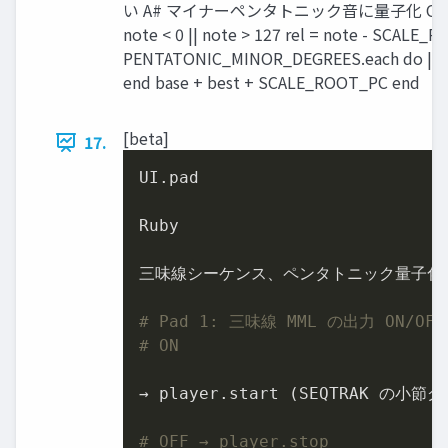
い A# マイナーペンタトニック音に量子化 ON def quan
note < 0 || note > 127 rel = note - SCALE_R
PENTATONIC_MINOR_DEGREES.each do |s| d = (
end base + best + SCALE_ROOT_PC end
[beta]
17.
UI.pad

Ruby

三味線シーケンス、ペンタトニック量子化の
# Pad 1: 三味線 MML の出力 ON/OF
# ON
→ player.start (SEQTRAK の
# OFF → player.stop