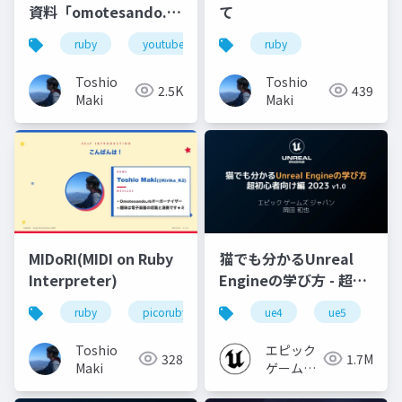
資料「omotesando.rb
て
を配信する技術」
ruby
youtube live
ruby
Toshio
Toshio
2.5K
439
Maki
Maki
MIDoRI(MIDI on Ruby
猫でも分かるUnreal
Interpreter)
Engineの学び方 - 超初
心者向け編 - 2023 v1.0
ruby
picoruby
midi
ue4
ue5
u
Toshio
エピック
328
1.7M
Maki
ゲームズ
ジャパン