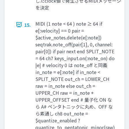
したclock値で発生させるMIDIメッセージ
を決定
MIDI (1 note < 64 ) note ≥ 64 if
15.
e[:velocity] == 0 pair =
$active_notes.delete(e[:note])
seqtrak.note_off(pair[1], 0, channel:
pair[0]) if pair next end SPLIT_NOTE
= 64 ch7 keys_input.on(:note_on) do
|e| # velocity 0 は note_off と同義
in_note = e[:note] if in_note <
SPLIT_NOTE out_ch = LOWER_CH
raw = in_note else out_ch =
UPPER_CH raw = in_note +
UPPER_OFFSET end # 量子化 ON な
ら A# ペンタトニックに丸め、OFF な
ら素通し ch8 out_note =
$quantize_enabled ?
quantize_to_pentatonic_minor(raw)