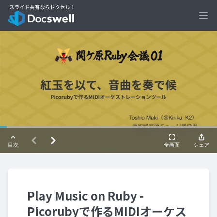
Ope
Play Music on Ruby -
Picorubyで作るMIDIオーケス