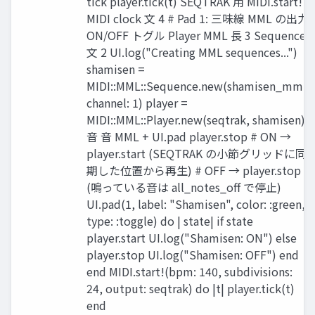
tick player.tick(t) SEQTRAK 用 MIDI.start!
MIDI clock 文 4 # Pad 1: 三味線 MML の出力
ON/OFF トグル Player MML 長 3 Sequence
文 2 UI.log("Creating MML sequences...")
shamisen =
MIDI::MML::Sequence.new(shamisen_mml,
channel: 1) player =
MIDI::MML::Player.new(seqtrak, shamisen)
音 音 MML + UI.pad player.stop # ON →
player.start (SEQTRAK の小節グリッドに同
期した位置から再生) # OFF → player.stop
(鳴っている音は all_notes_off で停止)
UI.pad(1, label: "Shamisen", color: :green,
type: :toggle) do | state| if state
player.start UI.log("Shamisen: ON") else
player.stop UI.log("Shamisen: OFF") end
end MIDI.start!(bpm: 140, subdivisions:
24, output: seqtrak) do |t| player.tick(t)
end