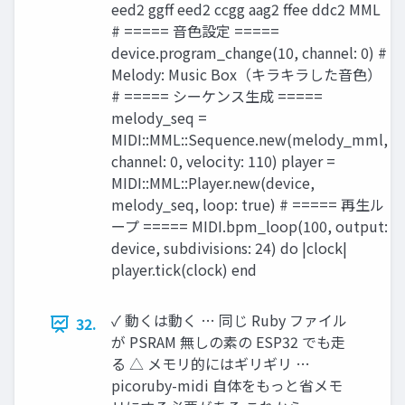
eed2 ggff eed2 ccgg aag2 ffee ddc2 MML
# ===== 音色設定 =====
device.program_change(10, channel: 0) #
Melody: Music Box（キラキラした音色）
# ===== シーケンス生成 =====
melody_seq =
MIDI::MML::Sequence.new(melody_mml,
channel: 0, velocity: 110) player =
MIDI::MML::Player.new(device,
melody_seq, loop: true) # ===== 再生ル
ープ ===== MIDI.bpm_loop(100, output:
device, subdivisions: 24) do |clock|
player.tick(clock) end
✓ 動くは動く … 同じ Ruby ファイル
32.
が PSRAM 無しの素の ESP32 でも走
る △ メモリ的にはギリギリ …
picoruby-midi 自体をもっと省メモ