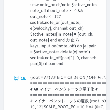
: raw note_on ch/note $active_notes
note_off if out_note >= 0 &&
out_note <= 127
seqtrak.note_on(out_note,
e[:velocity], channel: out_ch)
$active_notes[in_note] = [out_ch,
out_note] end end 力 止 八
keys_input.on(:note_off) do |e| pair
= $active_notes.delete(e[:note])
seqtrak.note_off(pair[1], 0, channel:
pair[0]) if pair end
(root = A#) A# B C = C# D# ON / OFF 音 八 音
16.
================================
# A# マイナーペンタトニック量子化 #
================================
# マイナーペンタトニックの度数 (root, b3, 4, 5, b
10, 12] SCALE_ROOT_PC = 10 # A# (0=C, 1