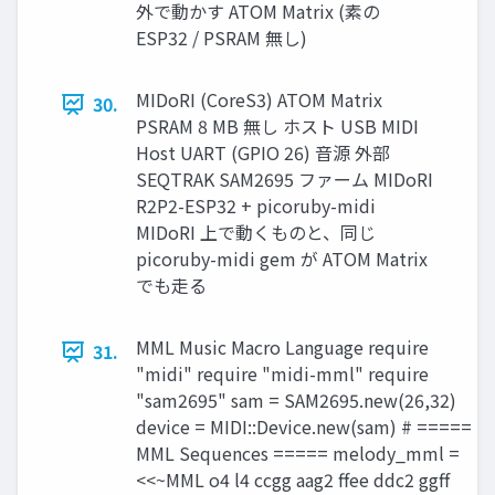
外で動かす ATOM Matrix (素の
ESP32 / PSRAM 無し)
MIDoRI (CoreS3) ATOM Matrix
30.
PSRAM 8 MB 無し ホスト USB MIDI
Host UART (GPIO 26) 音源 外部
SEQTRAK SAM2695 ファーム MIDoRI
R2P2-ESP32 + picoruby-midi
MIDoRI 上で動くものと、同じ
picoruby-midi gem が ATOM Matrix
でも走る
MML Music Macro Language require
31.
"midi" require "midi-mml" require
"sam2695" sam = SAM2695.new(26,32)
device = MIDI::Device.new(sam) # =====
MML Sequences ===== melody_mml =
<<~MML o4 l4 ccgg aag2 ffee ddc2 ggff