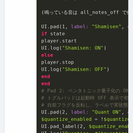
(鳴っている音は all_notes_off で停止
UI.pad(
1
, 
label:
"Shamisen"
, 
c
if
 state

player.start

UI.log(
"Shamisen: ON"
else
player.stop

UI.log(
"Shamisen: OFF"
end
end
# Pad 2: ペンタトニック量子化の ON/
# トグルパッドは起動時 OFF 表示で
# 自前フラグを反転し、ラベルで実状態を
UI.pad(
2
, 
label:
"Quant ON"
, 
c
$quantize_enabled
 = !
$quantize
UI.pad_label(
2
, 
$quantize_enab