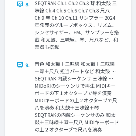
SEQTRAK Ch.1 Ch.2 Ch.3 琴 和太鼓 三
8.
味線 Ch.4 Ch.5 Ch.6 Ch.7 Ch.8 尺八
Ch.9 琴 Ch.10 Ch.11 サンプラー 2024
年発売のグルーブボックス。リズム、
シンセサイザー、FM、サンプラーを搭
載 和太鼓、三味線、琴、尺八など、和
楽器も搭載
音色 和太鼓＋三味線 和太鼓＋三味線
9.
＋琴＋尺八 担当パートなど 和太鼓 …
SEQTRAK 内蔵シーケンサ 三味線 …
MIDoRIのシーケンサで再生 MIDIキー
ボードの下１オクターブで琴を演奏
MIDIキーボードの上２オクターブで尺
八を演奏 和太鼓＋三味線＋琴
SEQTRAKの内蔵シーケンサのみ 和太
鼓＋三味線＋琴＋尺八 MIDIキーボード
の上２オクターブで尺八を演奏