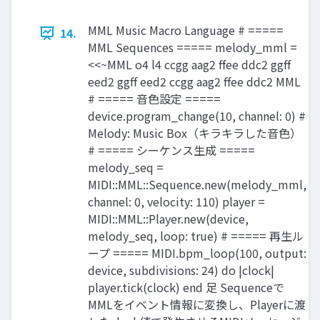
MML Music Macro Language # =====
14.
MML Sequences ===== melody_mml =
<<~MML o4 l4 ccgg aag2 ffee ddc2 ggff
eed2 ggff eed2 ccgg aag2 ffee ddc2 MML
# ===== 音色設定 =====
device.program_change(10, channel: 0) #
Melody: Music Box（キラキラした音色）
# ===== シーケンス生成 =====
melody_seq =
MIDI::MML::Sequence.new(melody_mml,
channel: 0, velocity: 110) player =
MIDI::MML::Player.new(device,
melody_seq, loop: true) # ===== 再生ル
ープ ===== MIDI.bpm_loop(100, output:
device, subdivisions: 24) do |clock|
player.tick(clock) end 足 Sequenceで
MMLをイベント情報に変換し、Playerに渡