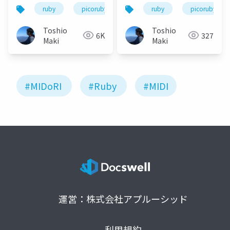
ーケストレーションツ
ruby
picoruby
midi
ruby
picoruby
ール -
Toshio
Toshio
6K
327
Maki
Maki
#MIDoRI
#Ruby
#MIDI
運営：株式会社アプルーシッド
利用規約