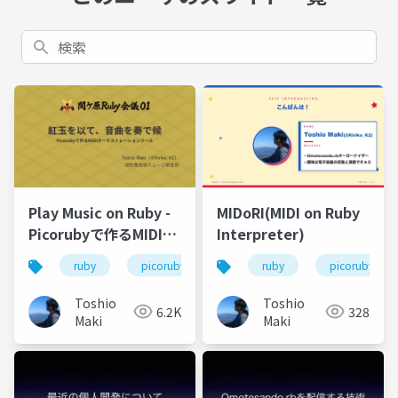
検索
Play Music on Ruby -
MIDoRI(MIDI on Ruby
Picorubyで作るMIDIオ
Interpreter)
ーケストレーションツ
ruby
picoruby
midi
ruby
picoruby
ール -
Toshio
Toshio
6.2K
328
Maki
Maki