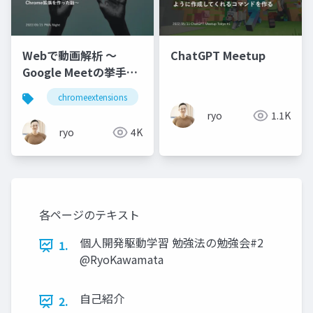
Webで動画解析 〜
ChatGPT Meetup
Google Meetの挙手と
リアルの挙手を連動さ
chromeextensions
handtrackjs
googlemeet
せるChrome拡張を作
ryo
1.1K
った話〜
ryo
4K
各ページのテキスト
個人開発駆動学習 勉強法の勉強会#2
1.
@RyoKawamata
自己紹介
2.