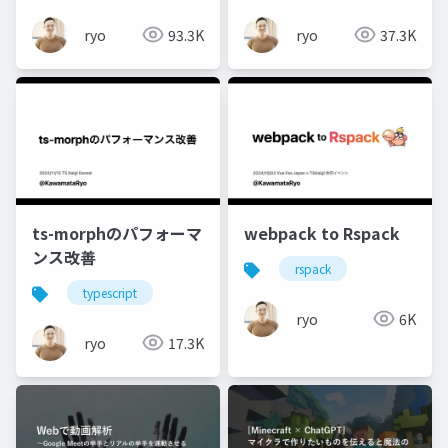
ryo
93.3K
ryo
37.3K
ts-morphのパフォーマ
webpack to Rspack
ンス改善
rspack
typescript
ryo
6K
ryo
17.3K