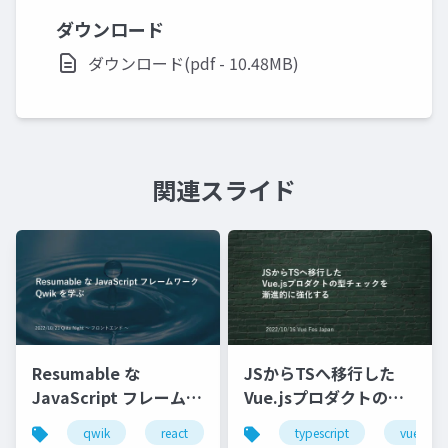
ダウンロード
ダウンロード(pdf - 10.48MB)
関連スライド
Resumable な
JSからTSへ移行した
JavaScript フレームワ
Vue.jsプロダクトの型
ーク Qwik を学ぶ
チェックを 漸進的に強
qwik
react
ssr
typescript
hydrate
vue
化する