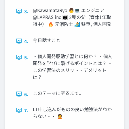
@KawamataRyo 👨💻 エンジニア
3.
@LAPRAS inc 👪 2児の父（育休1年取
得中） 🔥 元消防士 🏄 懸垂, 個人開発
今日話すこと
4.
・個人開発駆動学習とは何か？ ・個人
5.
開発を学びに繋げるポイントとは？ ・
この学習法のメリット・デメリット
は？
このテーマに至るまで..
6.
LT申し込んだものの良い勉強法がわか
7.
らない・・ 🤦