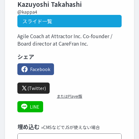
Kazuyoshi Takahashi
@kappa4
スライド一覧
Agile Coach at Attractor Inc. Co-founder /
Board director at CareFran Inc.
シェア
Facebook
(Twitter)
またはPlayer版
LINE
埋め込む
»CMSなどでJSが使えない場合