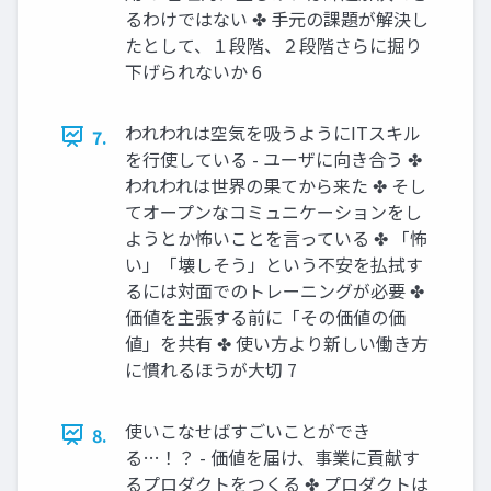
るわけではない ✤ 手元の課題が解決し
たとして、１段階、２段階さらに掘り
下げられないか 6
われわれは空気を吸うようにITスキル
7.
を行使している - ユーザに向き合う ✤
われわれは世界の果てから来た ✤ そし
てオープンなコミュニケーションをし
ようとか怖いことを言っている ✤ 「怖
い」「壊しそう」という不安を払拭す
るには対面でのトレーニングが必要 ✤
価値を主張する前に「その価値の価
値」を共有 ✤ 使い方より新しい働き方
に慣れるほうが大切 7
使いこなせばすごいことができ
8.
る…！？ - 価値を届け、事業に貢献す
るプロダクトをつくる ✤ プロダクトは