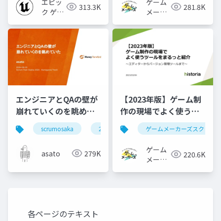
エピッ
ゲーム
313.3K
281.8K
ク ゲー
メーカ
ムズ ジ
ーズ
ャパン
エンジニアとQAの壁が
【2023年版】ゲーム制
崩れていくのを眺めて
作の現場でよく使うツ
いた #scrumosaka
ールをまるっと紹介
scrumosaka
2024
scrum
ゲームメーカーズスクラン
agile
ゲーム
asato
279K
220.6K
メーカ
ーズ
各ページのテキスト