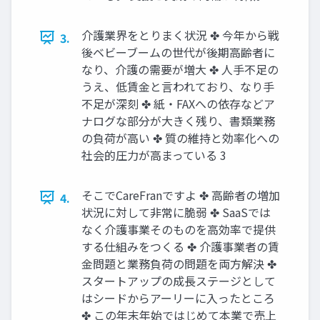
介護業界をとりまく状況 ✤ 今年から戦
3.
後ベビーブームの世代が後期高齢者に
なり、介護の需要が増大 ✤ 人手不足の
うえ、低賃金と言われており、なり手
不足が深刻 ✤ 紙・FAXへの依存などア
ナログな部分が大きく残り、書類業務
の負荷が高い ✤ 質の維持と効率化への
社会的圧力が高まっている 3
そこでCareFranですよ ✤ 高齢者の増加
4.
状況に対して非常に脆弱 ✤ SaaSでは
なく介護事業そのものを高効率で提供
する仕組みをつくる ✤ 介護事業者の賃
金問題と業務負荷の問題を両方解決 ✤
スタートアップの成長ステージとして
はシードからアーリーに入ったところ
✤ この年末年始ではじめて本業で売上