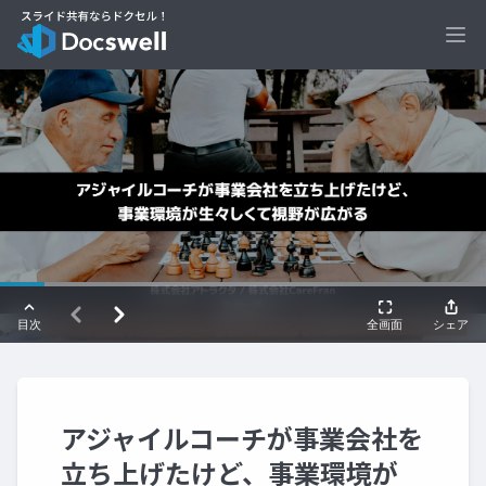
Ope
アジャイルコーチが事業会社を
立ち上げたけど、事業環境が