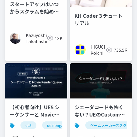
スタートアップはいつ
からスクラムを始める
KH Coder 3 チュート
んだろう？ - RSGT2023
リアル
Kazuyoshi
13K
Takahashi
HIGUCHI
735.5K
Koichi
【初心者向け】UE5 シ
シェーダコードも怖く
ーケンサーと Movie
ない？UEのCustomノ
Render Queue の使い
ードで学ぶHLSL入門
ue5
ue-nongame
ゲームメーカーズスクラン
方【Cinematic Dive
2023】