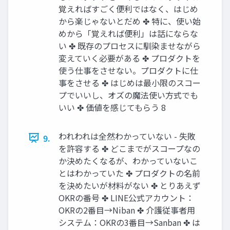
覚えればすごく便利ではなく、はじめ
から楽じゃないとだめ ✤ 特に、使い始
めから「覚えれば便利」は話にならな
い ✤ 既存のプロセスに馴染ませながら
変えていく必要がある ✤ プロダクトを
使う仕事をさせない。プロダクトに仕
事をさせる ✤ はじめは最小限のスコー
プでいいし、オズの魔法使い方式でも
いい ✤ 価値を感じてもらう 8
われわれは全然わかっていない - 失敗
9.
を許容する ✤ どこまでがスコープなの
か決めたくなるが、わかっていないこ
とはわかっていた ✤ プロダクトの名前
を決めたいが材料がない ✤ とりあえず
OKRの番号 ✤ LINE公式アカウント：
OKRの2番目→Niban ✤ 介護従事者用
システム：OKRの3番目→Sanban ✤ は